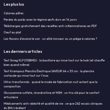
Les plus lus
Calories pâtes
Perdez du poids avec le régime œufs durs en 14 jours
Téléchargez gratuitement des recettes anti-inflammatoires en PDF
Oeuf au plat
Les flocons d'avoine le soir : un allié minceur ou un piège à calories ?
Les derniers articles
Test Smeg KLF03SBMEU : la bouilloire qui mise tout sur le look (et chauffe
bien quand même)
Test Krampouz Plancha Électrique SAVEUR 64 x 33 cm : la plancha
costaude qui mise tout sur l’inox
Ultra-transformés : quand le mode de fabrication nuit autant que la
composition
Glucosamine sulfate, chondroïtine et MSM : un trio clé pour le confort
articulaire
Médicaments anti-obésité et qualité de vie : ce que 262 essais cliniques
du BMJ révèlent