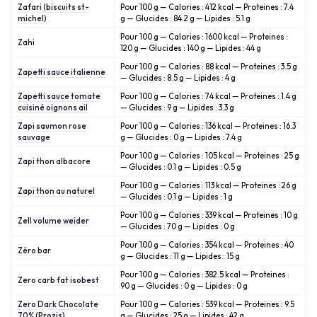
Zafari (biscuits st-
Pour 100 g — Calories : 412 kcal — Proteines : 7.4
michel)
g — Glucides : 84.2 g — Lipides : 5.1 g
Pour 100 g — Calories : 1600 kcal — Proteines :
Zahi
120 g — Glucides : 140 g — Lipides : 44 g
Pour 100 g — Calories : 88 kcal — Proteines : 3.5 g
Zapetti sauce italienne
— Glucides : 8.5 g — Lipides : 4 g
Zapetti sauce tomate
Pour 100 g — Calories : 74 kcal — Proteines : 1.4 g
cuisiné oignons ail
— Glucides : 9 g — Lipides : 3.3 g
Zapi saumon rose
Pour 100 g — Calories : 136 kcal — Proteines : 16.3
sauvage
g — Glucides : 0 g — Lipides : 7.4 g
Pour 100 g — Calories : 105 kcal — Proteines : 25 g
Zapi thon albacore
— Glucides : 0.1 g — Lipides : 0.5 g
Pour 100 g — Calories : 113 kcal — Proteines : 26 g
Zapi thon au naturel
— Glucides : 0.1 g — Lipides : 1 g
Pour 100 g — Calories : 339 kcal — Proteines : 10 g
Zell volume weider
— Glucides : 70 g — Lipides : 0 g
Pour 100 g — Calories : 354 kcal — Proteines : 40
Zéro bar
g — Glucides : 11 g — Lipides : 15 g
Pour 100 g — Calories : 382.5 kcal — Proteines :
Zero carb fat isobest
90 g — Glucides : 0 g — Lipides : 0 g
Zero Dark Chocolate
Pour 100 g — Calories : 539 kcal — Proteines : 9.5
70% (Prozis)
g — Glucides : 25 g — Lipides : 42 g