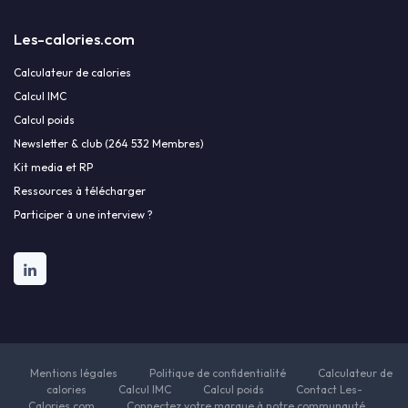
Les-calories.com
Calculateur de calories
Calcul IMC
Calcul poids
Newsletter & club (264 532 Membres)
Kit media et RP
Ressources à télécharger
Participer à une interview ?
Mentions légales
Politique de confidentialité
Calculateur de
calories
Calcul IMC
Calcul poids
Contact Les-
Calories.com
Connectez votre marque à notre communauté