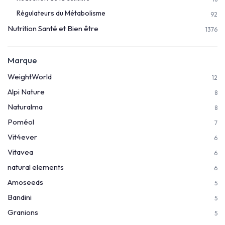
Régulateurs du Métabolisme
92
Nutrition Santé et Bien être
1376
Marque
WeightWorld
12
Alpi Nature
8
Naturalma
8
Poméol
7
Vit4ever
6
Vitavea
6
natural elements
6
Amoseeds
5
Bandini
5
Granions
5