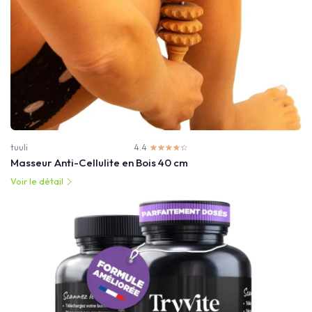
tuuli
4.4
☆☆☆☆☆
★★★★★
Masseur Anti-Cellulite en Bois 40 cm
Voir le détail