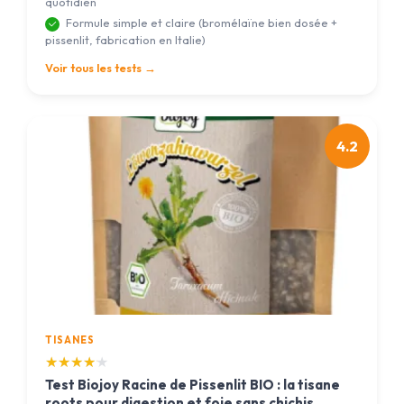
quotidien
Formule simple et claire (bromélaïne bien dosée +
pissenlit, fabrication en Italie)
Voir tous les tests →
4.2
TISANES
★★★★★
★★★★★
Test Biojoy Racine de Pissenlit BIO : la tisane
roots pour digestion et foie sans chichis