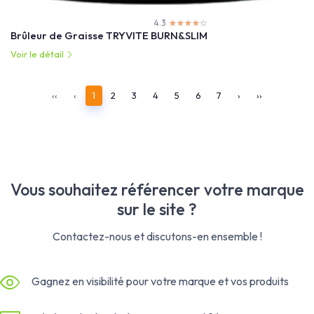
4.3
☆☆☆☆☆
★★★★★
Brûleur de Graisse TRYVITE BURN&SLIM
Voir le détail
‹‹
‹
1
2
3
4
5
6
7
›
››
Vous souhaitez référencer votre marque
sur le site ?
Contactez-nous et discutons-en ensemble !
Gagnez en visibilité pour votre marque et vos produits