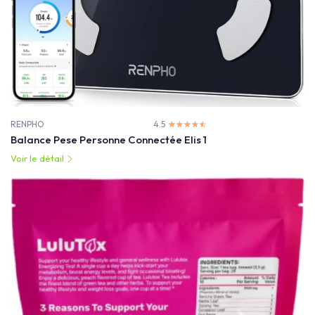
RENPHO
4.5
☆☆☆☆☆
★★★★★
Balance Pese Personne Connectée Elis 1
Voir le détail