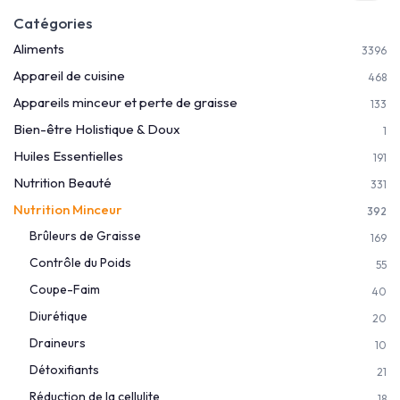
Catégories
Aliments
3396
Appareil de cuisine
468
Appareils minceur et perte de graisse
133
Bien-être Holistique & Doux
1
Huiles Essentielles
191
Nutrition Beauté
331
Nutrition Minceur
392
Brûleurs de Graisse
169
Contrôle du Poids
55
Coupe-Faim
40
Diurétique
20
Draineurs
10
Détoxifiants
21
Réduction de la cellulite
18