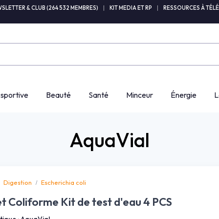
SLETTER & CLUB (264 532 MEMBRES)
|
KIT MEDIA ET RP
|
RESSOURCES À TÉL
 sportive
Beauté
Santé
Minceur
Énergie
L
AquaVial
Digestion
Escherichia coli
et Coliforme Kit de test d'eau 4 PCS