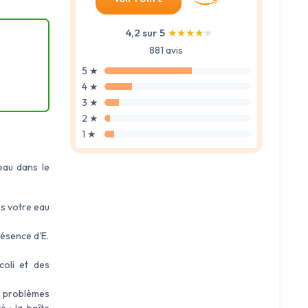
4,2 sur 5
★★★★★
★★★★★
881 avis
5 ★
4 ★
3 ★
2 ★
1 ★
'eau dans le
ns votre eau
présence d'E.
coli et des
s problèmes
é ; la boîte