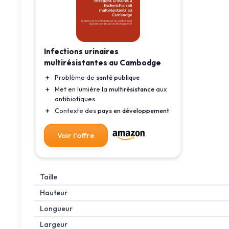
Infections urinaires
multirésistantes au Cambodge
＋
Problème de
santé publique
＋
Met en lumière la
multirésistance
aux
antibiotiques
＋
Contexte des
pays en développement
Voir l'offre
Taille
Hauteur
Longueur
Largeur