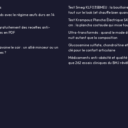
s
Test Smeg KLF03SBMEU : la bouilloire
tout sur le look (et chauffe bien qu
ds avec le régime œufs durs en 14
Test Krampouz Plancha Électrique S
cm : la plancha costaude qui mise tout
ratuitement des recettes anti-
es en PDF
Ultra-transformés : quand le mode d
nuit autant que la composition
Glucosamine sulfate, chondroïtine et
avoine le soir : un allié minceur ou un
clé pour le confort articulaire
ies ?
Médicaments anti-obésité et qualité d
que 262 essais cliniques du BMJ révè