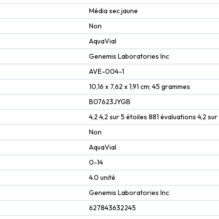
‎Média sec jaune
‎Non
‎AquaVial
‎Genemis Laboratories Inc
‎AVE-004-1
‎10,16 x 7,62 x 1,91 cm; 45 grammes
‎B07623JYGB
4,2 4,2 sur 5 étoiles 881 évaluations 4,2 sur
Non
AquaVial
0-14
4.0 unité
Genemis Laboratories Inc
627843632245