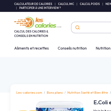
Panneau de gestion des cookies
CALCULATEUR DE CALORIES
|
CALCUL IMC
|
CALCUL POIDS
|
NEW
|
PARTICIPER À UNE INTERVIEW ?
CALCUL DES CALORIES &
CONSEILS EN NUTRITION
Aliments et recettes
Conseils nutrition
Nutrition
Les-calories.com
Bons plans
Nutrition Santé et Bien être
E.Coli 