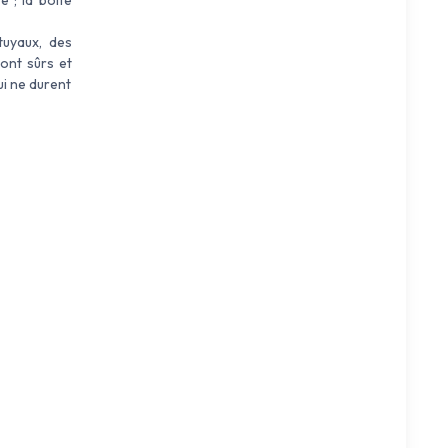
tuyaux, des
sont sûrs et
ui ne durent