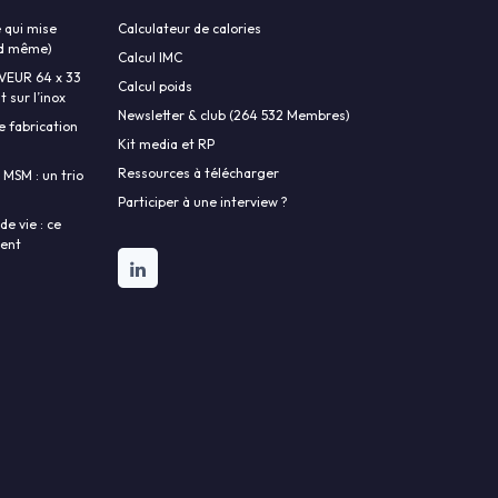
 qui mise
Calculateur de calories
and même)
Calcul IMC
AVEUR 64 x 33
Calcul poids
 sur l’inox
Newsletter & club (264 532 Membres)
e fabrication
Kit media et RP
Ressources à télécharger
 MSM : un trio
Participer à une interview ?
e vie : ce
lent