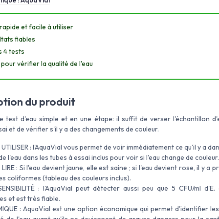
tique :
AquaVial
rapide et facile à utiliser
tats fiables
s 4 tests
 pour vérifier la qualité de l'eau
ption du produit
test d'eau simple et en une étape: il suffit de verser l'échantillon d
sai et de vérifier s'il y a des changements de couleur.
 UTILISER : l'AquaVial vous permet de voir immédiatement ce qu'il y a da
de l'eau dans les tubes à essai inclus pour voir si l'eau change de couleur.
LIRE : Si l'eau devient jaune, elle est saine ; si l'eau devient rose, il y a 
es coliformes (tableau des couleurs inclus).
NSIBILITÉ : l'AquaVial peut détecter aussi peu que 5 CFU/ml d'E. 
s et est très fiable.
UE : AquaVial est une option économique qui permet d'identifier le
té de l'eau avant qu'ils ne deviennent de graves dangers pour la sant