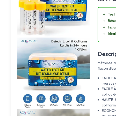
Voir la bou
＋
Test 
＋
Résul
＋
Inclu
＋
Idéal
Descri
méthode de 
flacon d'es
FACILE À
; versez 
FACILE À 
coli ou d
HAUTE SE
coliforme
ECONOMIQ
de quali