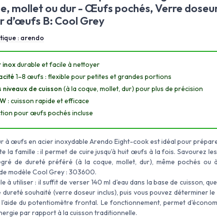
ue, mollet ou dur - Œufs pochés, Verre doseu
r d’œufs B: Cool Grey
tique :
arendo
 inox
durable et facile à nettoyer
cité
1–8 œufs : flexible pour petites et grandes portions
s niveaux de cuisson
(à la coque, mollet, dur) pour plus de précision
 W
: cuisson rapide et efficace
tion pour œufs pochés incluse
ur à œufs en acier inoxydable Arendo Eight-cook est idéal pour prépar
e la famille : il permet de cuire jusqu'à huit œufs à la fois. Savourez l
gré de dureté préféré (à la coque, mollet, dur), même pochés ou à
de modèle Cool Grey : 303600.
le à utiliser : il suffit de verser 140 ml d'eau dans la base de cuisson, que
 dureté souhaité (verre doseur inclus), puis vous pouvez déterminer le
 l'aide du potentiomètre frontal. Le fonctionnement, permet d'économi
ergie par rapport à la cuisson traditionnelle.