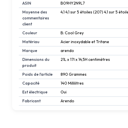
ASIN
B09HY2N9L7
Moyenne des
4,1 4,1 sur 5 étoiles (207) 4,1 sur 5 étoil
commentaires
client
Couleur
B: Cool Grey
Matériau
Acier inoxydable et Tritane
Marque
arendo
Dimensions du
21L x 17l x 14,5H centimètres
produit
Poids de l'article
890 Grammes
Capacité
140 Millilitres
Est électrique
Oui
Fabricant
Arendo