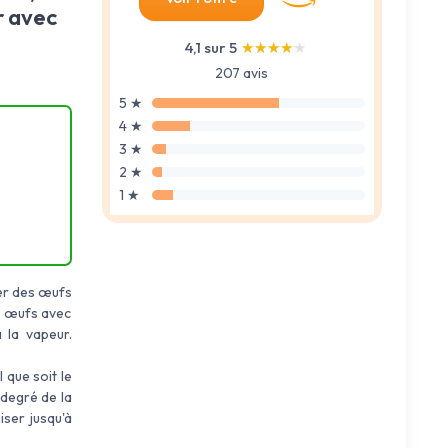
r avec
4,1 sur 5
★★★★★
★★★★★
207 avis
5 ★
4 ★
3 ★
2 ★
1 ★
er des œufs
es œufs avec
 la vapeur.
l que soit le
 degré de la
ser jusqu'à