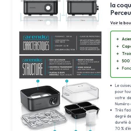
la coq
Perceu
Voir la bou
＋
Acier
＋
Capa
＋
Troi
＋
500
＋
Fonc
Le cuise
pour tout
votre de
Numéro 
Très faci
degré de
dureté à
70 % d'én