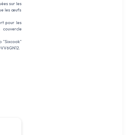
uées sur les
que les œufs
rt pour les
 couvercle
o "Sixcook"
00VV6GN12.