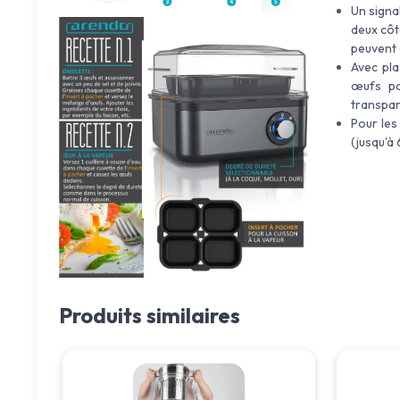
Un signa
deux côt
peuvent 
Avec pla
œufs po
transpar
Pour les
(jusqu'à
Produits similaires