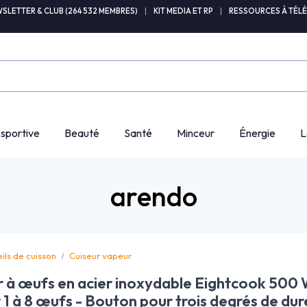
SLETTER & CLUB (264 532 MEMBRES)
|
KIT MEDIA ET RP
|
RESSOURCES À TÉL
 sportive
Beauté
Santé
Minceur
Énergie
L
arendo
ils de cuisson
Cuiseur vapeur
r à œufs en acier inoxydable Eightcook 500 
1 à 8 œufs - Bouton pour trois degrés de dur