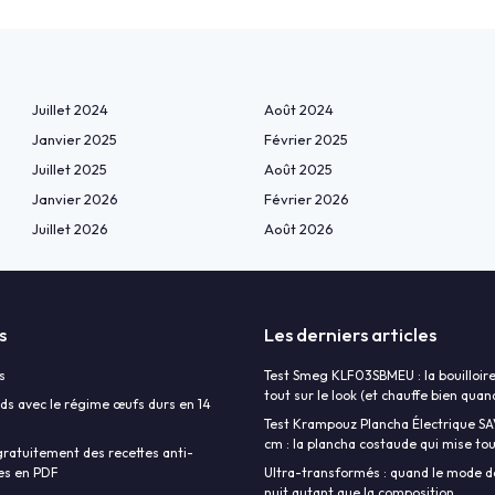
Juillet 2024
Août 2024
Janvier 2025
Février 2025
Juillet 2025
Août 2025
Janvier 2026
Février 2026
Juillet 2026
Août 2026
s
Les derniers articles
s
Test Smeg KLF03SBMEU : la bouilloire
tout sur le look (et chauffe bien qu
ds avec le régime œufs durs en 14
Test Krampouz Plancha Électrique S
cm : la plancha costaude qui mise tout
ratuitement des recettes anti-
es en PDF
Ultra-transformés : quand le mode d
nuit autant que la composition