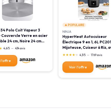
🔥 POPULAIRE
34 Polo Cuit Vapeur 3
NINJA
 Couvercle Verre en acier
HyperHeat Autocuiseur
ble 24 cm, Noire 24 cm
Électrique 9 en 1, 6L PC20
Mijoteuse, Cuiseur à Riz, 
★
★
4,6/5
—
434 avis
Grille de Cuisson Vapeur 
★★★★★
★★★★★
4,3/5
—
1769 avis
de Cuisson Amovible Lava
 l'offre
Lave-Vaisselle, Pour le ya
Voir l'offre
Multicuiseur Hyperheat 9-
6L