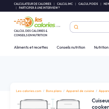
Panneau de gestion des cookies
CALCULATEUR DE CALORIES
|
CALCUL IMC
|
CALCUL POIDS
|
NEW
|
PARTICIPER À UNE INTERVIEW ?
CALCUL DES CALORIES &
CONSEILS EN NUTRITION
Aliments et recettes
Conseils nutrition
Nutrition
Les-calories.com
Bons plans
Appareil de cuisine
Appare
Cuiseu
cooker 