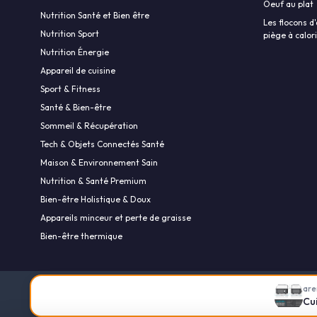
Oeuf au plat
Nutrition Santé et Bien être
Les flocons d'
Nutrition Sport
piège à calor
Nutrition Énergie
Appareil de cuisine
Sport & Fitness
Santé & Bien-être
Sommeil & Récupération
Tech & Objets Connectés Santé
Maison & Environnement Sain
Nutrition & Santé Premium
Bien-être Holistique & Doux
Appareils minceur et perte de graisse
Bien-être thermique
are
Mentions légales
Politique de confidentialité
Calculateu
Cu
et Club Les-calories.com
Qui sommes-nous ?
Grande Enq