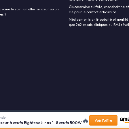
Glucosamine sulfate, chondroïtine et
avoine le soir : un allié minceur ou un
clé pour le confort articulaire
ies ?
Médicaments anti-obésité et qualité d
que 262 essais cliniques du BMJ révè
ndo
🔥
r de calories
Calcul IMC
Calcul poids
Contact Les-Calories.com
Voir l'offre
iseur à œufs Eightcook inox 1–8 œufs 500W
uête - Compléments alimentaires
Ebook - La Nutrition et les compléments