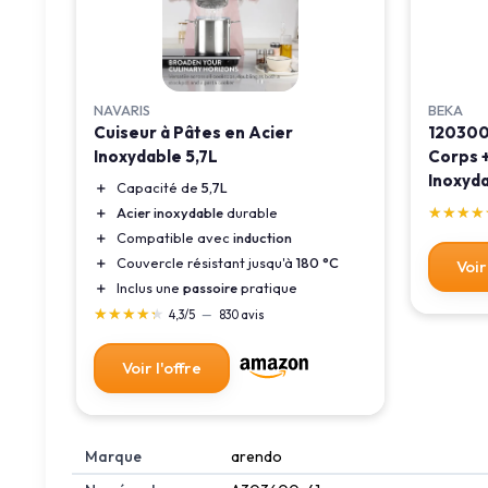
BEKA
NAVARIS
120300
Cuiseur à Pâtes en Acier
Corps +
Inoxydable 5,7L
Inoxyda
＋
Capacité de
5,7L
Unique
★★★★
★★★★
＋
Acier inoxydable
durable
＋
Compatible avec
induction
＋
Couvercle résistant jusqu'à
180 °C
Voir
＋
Inclus une
passoire
pratique
★★★★★
★★★★★
4,3/5
—
830 avis
Voir l'offre
Marque
‎arendo