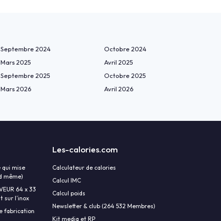
Septembre 2024
Octobre 2024
Mars 2025
Avril 2025
Septembre 2025
Octobre 2025
Mars 2026
Avril 2026
Les-calories.com
 qui mise
Calculateur de calories
and même)
Calcul IMC
AVEUR 64 x 33
Calcul poids
 sur l’inox
Newsletter & club (264 532 Membres)
e fabrication
Kit media et RP