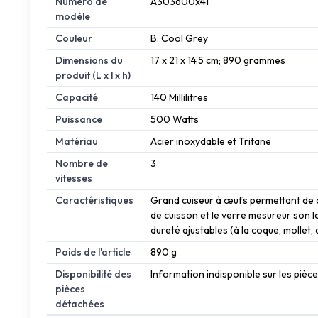
Numéro de
‎A303600x41
modèle
Couleur
‎B: Cool Grey
Dimensions du
‎17 x 21 x 14,5 cm; 890 grammes
produit (L x l x h)
Capacité
‎140 Millilitres
Puissance
‎500 Watts
Matériau
‎Acier inoxydable et Tritane
Nombre de
‎3
vitesses
Caractéristiques
‎Grand cuiseur à œufs permettant de cu
de cuisson et le verre mesureur son l
dureté ajustables (à la coque, mollet, 
Poids de l'article
‎890 g
Disponibilité des
‎Information indisponible sur les piè
pièces
détachées