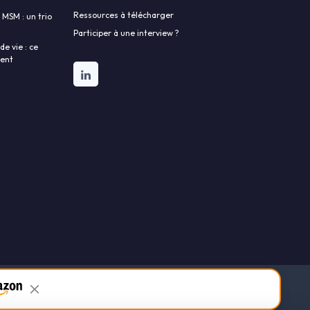
Ressources à télécharger
 MSM : un trio
Participer à une interview ?
e vie : ce
lent
Connectez votre marque à notre communauté
Newsletter
 alimentaires pour la santé
Ebook - le guide des fondamentaux