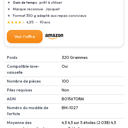
＋
Gain de temps
: prêt à utiliser
＋
Marque reconnue : Jacquet
＋
Format 350 g adapté aux repas conviviaux
★★★★★
★★★★★
4,3/5
—
90 avis
Voir l'offre
Poids
‎320 Grammes
Compatible lave-
‎Oui
vaisselle
Nombre de pièces
‎100
Piles requises
‎Non
ASIN
B0156TORAI
Numéro du modèle de
BM-1027
l'article
Moyenne des
4,3 4,3 sur 5 étoiles (2 038) 4,3