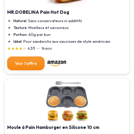
MR.DOBELINA Pain Hot Dog
＋
Naturel
: Sans conservateurs ni additifs
＋
Texture
: Moelleux et savoureux
＋
Portion
: 60g par bun
＋
Idéal
: Pour sandwichs aux saucisses de style américain
★★★★★
★★★★★
4,3/5
—
14 avis
Voir l'offre
Moule à Pain Hamburger en Silicone 10 cm