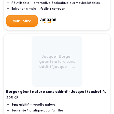
＋
Réutilisable — alternative écologique aux moules jetables
＋
Entretien simple —
facile à nettoyer
Voir l'offre
Jacquet Burger
géant nature sans
additif jacquet -...
Burger géant nature sans additif - Jacquet (sachet 4,
350 g)
＋
Sans additif
— recette nature
＋
Sachet de 4
pratique pour familles