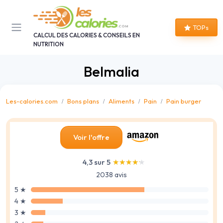
Panneau de gestion des cookies
TOPs
CALCUL DES CALORIES & CONSEILS EN
NUTRITION
Belmalia
Les-calories.com
Bons plans
Aliments
Pain
Pain burger
Voir l'offre
4,3 sur 5
★★★★★
★★★★★
2038 avis
5 ★
4 ★
3 ★