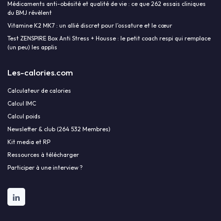
Médicaments anti-obésité et qualité de vie : ce que 262 essais cliniques
du BMJ révèlent
Vitamine K2 MK7 : un allié discret pour l’ossature et le cœur
Test ZENSPIRE Box Anti Stress + Housse : le petit coach respi qui remplace
(un peu) les applis
Les-calories.com
Calculateur de calories
Calcul IMC
Calcul poids
Newsletter & club (264 532 Membres)
Kit media et RP
Ressources à télécharger
Participer à une interview ?