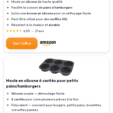
＋
Moule en
silicone
de haute qualité
＋
Facilite la cuisson de
pains à hamburgers
＋
Inclus une
brosse en silicone
pour un nettoyage facile
＋
Peut être utilisé pour des
muffins XXL
＋
Résistant à la chaleur et
durable
★★★★★
★★★★★
4,5/5
—
21 avis
Voir l'offre
Moule en silicone 6 cavités pour petits
pains/hamburgers
＋
Silicone
souple — démoulage facile
＋
6 cavités
pour cuire plusieurs pièces à la fois
＋
Polyvalent — convient pour burgers, petits pains, boulettes,
crevettes panées