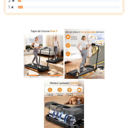
2 ★
1 ★