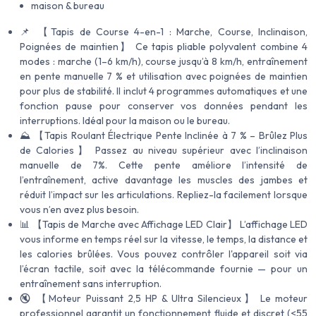
maison & bureau
📌 【Tapis de Course 4-en-1 : Marche, Course, Inclinaison,
Poignées de maintien】 Ce tapis pliable polyvalent combine 4
modes : marche (1–6 km/h), course jusqu’à 8 km/h, entraînement
en pente manuelle 7 % et utilisation avec poignées de maintien
pour plus de stabilité. Il inclut 4 programmes automatiques et une
fonction pause pour conserver vos données pendant les
interruptions. Idéal pour la maison ou le bureau.
⛰️ 【Tapis Roulant Électrique Pente Inclinée à 7 % – Brûlez Plus
de Calories】 Passez au niveau supérieur avec l’inclinaison
manuelle de 7%. Cette pente améliore l’intensité de
l’entraînement, active davantage les muscles des jambes et
réduit l’impact sur les articulations. Repliez-la facilement lorsque
vous n’en avez plus besoin.
📊 【Tapis de Marche avec Affichage LED Clair】 L’affichage LED
vous informe en temps réel sur la vitesse, le temps, la distance et
les calories brûlées. Vous pouvez contrôler l'appareil soit via
l’écran tactile, soit avec la télécommande fournie — pour un
entraînement sans interruption.
🔇 【Moteur Puissant 2,5 HP & Ultra Silencieux】 Le moteur
professionnel garantit un fonctionnement fluide et discret (<55