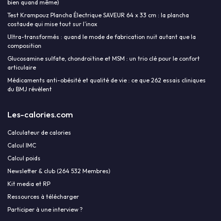
bien quand même)
Test Krampouz Plancha Électrique SAVEUR 64 x 33 cm : la plancha
costaude qui mise tout sur l’inox
Ultra-transformés : quand le mode de fabrication nuit autant que la
composition
Glucosamine sulfate, chondroïtine et MSM : un trio clé pour le confort
articulaire
Médicaments anti-obésité et qualité de vie : ce que 262 essais cliniques
du BMJ révèlent
Les-calories.com
Calculateur de calories
Calcul IMC
Calcul poids
Newsletter & club (264 532 Membres)
Kit media et RP
Ressources à télécharger
Participer à une interview ?