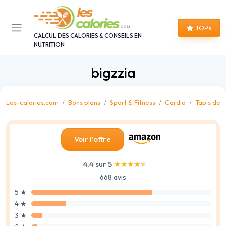
Panneau de gestion des cookies
TOPs
CALCUL DES CALORIES & CONSEILS EN
NUTRITION
bigzzia
Les-calories.com
Bons plans
Sport & Fitness
Cardio
Tapis de 
Voir l'offre
4,4 sur 5
★★★★★
★★★★★
668 avis
5 ★
4 ★
3 ★