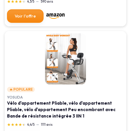
★★★★★
★★★★★
4,3/5
—
590 avis
Voir l'offre
🔥 POPULAIRE
YOSUDA
Vélo d'appartement Pliable, vélo d'appartement
Pliable, vélo d'appartement Peu encombrant avec
Bande de résistance intégrée 3 IIN 1
★★★★★
★★★★★
4,4/5
—
1111 avis