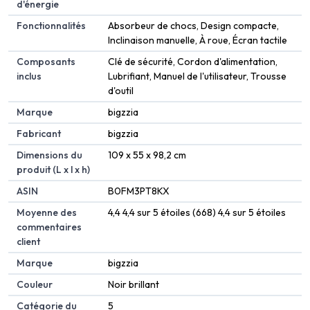
d'énergie
Fonctionnalités
‎Absorbeur de chocs, Design compacte,
Inclinaison manuelle, À roue, Écran tactile
Composants
‎Clé de sécurité, Cordon d'alimentation,
inclus
Lubrifiant, Manuel de l'utilisateur, Trousse
d'outil
Marque
‎bigzzia
Fabricant
‎bigzzia
Dimensions du
‎109 x 55 x 98,2 cm
produit (L x l x h)
ASIN
‎B0FM3PT8KX
Moyenne des
4,4 4,4 sur 5 étoiles (668) 4,4 sur 5 étoiles
commentaires
client
Marque
bigzzia
Couleur
Noir brillant
Catégorie du
5