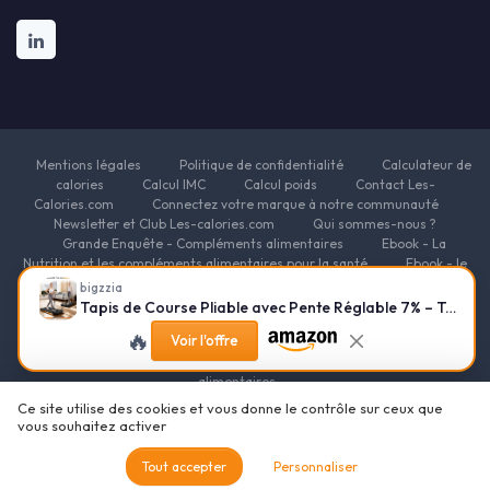
Mentions légales
Politique de confidentialité
Calculateur de
calories
Calcul IMC
Calcul poids
Contact Les-
Calories.com
Connectez votre marque à notre communauté
Newsletter et Club Les-calories.com
Qui sommes-nous ?
Grande Enquête - Compléments alimentaires
Ebook - La
Nutrition et les compléments alimentaires pour la santé
Ebook - le
guide des fondamentaux de la nutrition
Ebook - Nutrition pour
bigzzia
l'Énergie et la Vitalité
Ebook - Nutrition et compléments
Tapis de Course Pliable avec Pente Réglable 7% – Tapis Roulant Électrique Silencieux 8 km/h, Moteur 2,5HP, Surface Large 40cm, Cadre Renforcé, Écran LCD, Charge 130kg – Maison & Bureau Noir brillant
alimentaires pour le sport
Ebook - Nutrition et compléments
🔥
Voir l'offre
alimentaires pour la beauté
Ebook - Nutrition et complements
alimentaires pour la minceur
Ressources Nutrition et Compléments
alimentaires
Ce site utilise des cookies et vous donne le contrôle sur ceux que
© Les-calories.com 2026
vous souhaitez activer
Tout accepter
Personnaliser