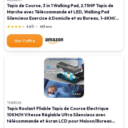
Tapis de Course, 3 in 1 Walking Pad, 2.75HP Tapis de
Marche avec Télécommande et LED, Walking Pad
Silencieux Exercice à Domicile et au Bureau, 1-6KM/H
Treadmill Futuriste et Compact T21B1
★★★★★
★★★★★
4,4/5
—
665 avis
Voir l'offre
THERUN
Tapis Roulant Pliable Tapis de Course Electrique
10KM/H Vitesse Réglable Ultra Silencieux avec
télécommande et écran LCD pour Maison/Bureau
Argenté