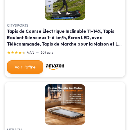
CITYSPORTS
Tapis de Course Électrique Inclinable 11–14%, Tapis
Roulant Silencieux 1–6 km/h, Écran LED, avec
Télécommande, Tapis de Marche pour la Maison et Le
Bureau Vert
★★★★★
★★★★★
4,4/5
—
609 avis
Voir l'offre
MERACH