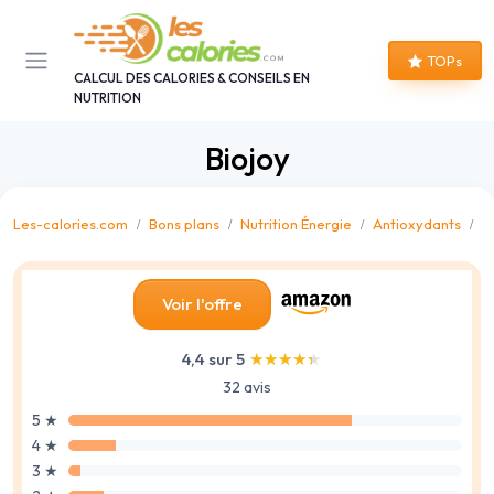
Panneau de gestion des cookies
TOPs
CALCUL DES CALORIES & CONSEILS EN
NUTRITION
Biojoy
Les-calories.com
Bons plans
Nutrition Énergie
Antioxydants
E
Voir l'offre
4,4 sur 5
★★★★★
★★★★★
32 avis
5 ★
4 ★
3 ★