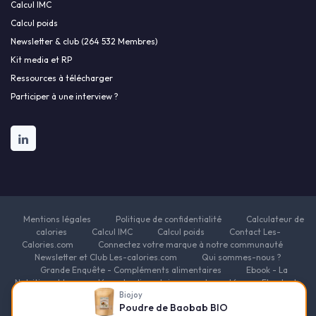
Calcul IMC
Calcul poids
Newsletter & club (264 532 Membres)
Kit media et RP
Ressources à télécharger
Participer à une interview ?
Mentions légales
Politique de confidentialité
Calculateur de
calories
Calcul IMC
Calcul poids
Contact Les-
Calories.com
Connectez votre marque à notre communauté
Newsletter et Club Les-calories.com
Qui sommes-nous ?
Grande Enquête - Compléments alimentaires
Ebook - La
Nutrition et les compléments alimentaires pour la santé
Ebook - le
guide des fondamentaux de la nutrition
Ebook - Nutrition pour
Biojoy
Poudre de Baobab BIO
l'Énergie et la Vitalité
Ebook - Nutrition et compléments