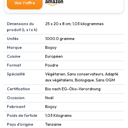
Voir l'offre
Dimensions du
‎25 x 20 x 8 cm; 1,03 kilogrammes
produit (L x l x h)
Unités
‎1000.0 gramme
Marque
‎Biojoy
Cuisine
‎Européen
Format
‎Poudre
Spécialité
‎Végétarien, Sans conservateurs, Adapté
aux végétaliens, Biologique, Sans OGM
Certification
‎‎Bio nach EG-Öko-Verordnung
Occasion
‎Noël
Fabricant
‎Biojoy
Poids de l'article
‎1,03 Kilograms
Pays d'origine
‎Tanzanie