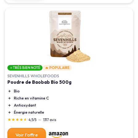
⭐ TRÈS BIEN NOTÉ
🔥 POPULAIRE
SEVENHILLS WHOLEFOODS
Poudre de Baobab Bio 500g
＋
Bio
＋
Riche en vitamine C
＋
Antioxydant
＋
Énergie naturelle
★★★★★
★★★★★
4,5/5
—
1317 avis
Voir l'offre