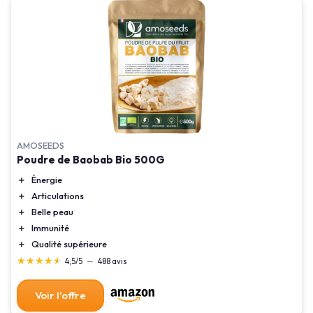
AMOSEEDS
Poudre de Baobab Bio 500G
＋
Énergie
＋
Articulations
＋
Belle peau
＋
Immunité
＋
Qualité supérieure
★★★★★
★★★★★
4,5/5
—
488 avis
Voir l'offre