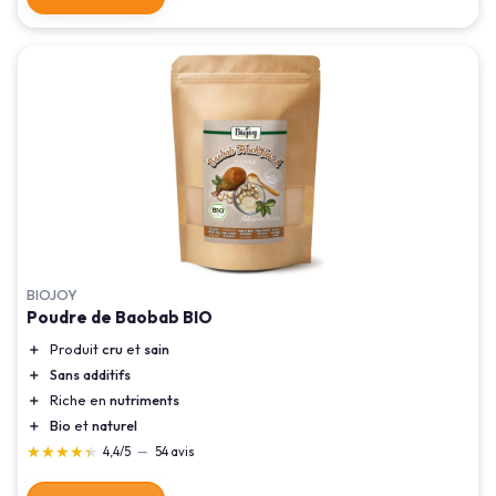
BIOJOY
Poudre de Baobab BIO
＋
Produit
cru
et
sain
＋
Sans additifs
＋
Riche en
nutriments
＋
Bio
et
naturel
★★★★★
★★★★★
4,4/5
—
54 avis