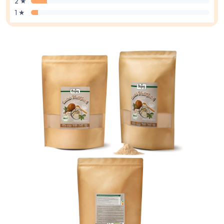
2 ★
1 ★