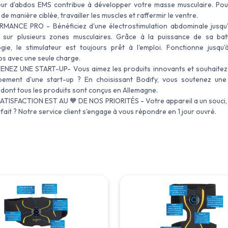
eur d'abdos EMS contribue à développer votre masse musculaire. Pour
de manière ciblée, travailler les muscles et raffermir le ventre.
MANCE PRO - Bénéficiez d'une électrostimulation abdominale jusqu
, sur plusieurs zones musculaires. Grâce à la puissance de sa bat
gie, le stimulateur est toujours prêt à l'emploi. Fonctionne jusqu
s avec une seule charge.
NEZ UNE START-UP- Vous aimez les produits innovants et souhaitez 
pement d'une start-up ? En choisissant Bodify, vous soutenez une
e dont tous les produits sont conçus en Allemagne.
TISFACTION EST AU 🧡 DE NOS PRIORITÉS - Votre appareil a un souci, 
fait ? Notre service client s'engage à vous répondre en 1 jour ouvré.