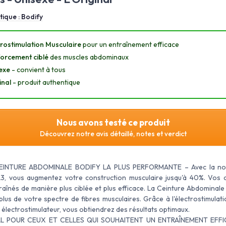
tique :
Bodify
trostimulation Musculaire
pour un entraînement efficace
orcement ciblé
des muscles abdominaux
exe
- convient à tous
inal
- produit authentique
Nous avons testé ce produit
Découvrez notre avis détaillé, notes et verdict
EINTURE ABDOMINALE BODIFY LA PLUS PERFORMANTE – Avec la nou
3, vous augmentez votre construction musculaire jusqu'à 40%. Vos
raînés de manière plus ciblée et plus efficace. La Ceinture Abdominal
lus de votre spectre de fibres musculaires. Grâce à l'électrostimulat
 électrostimulateur, vous obtiendrez des résultats optimaux.
IDEAL POUR CEUX ET CELLES QUI SOUHAITENT UN ENTRAÎNEMENT EFFI