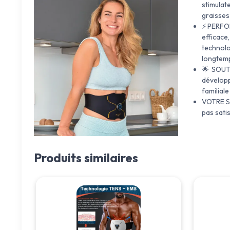
stimulat
graisses 
⚡️PERFOR
efficace
technolo
longtemp
🌟 SOUTE
dévelop
familial
VOTRE SA
pas satis
Produits similaires