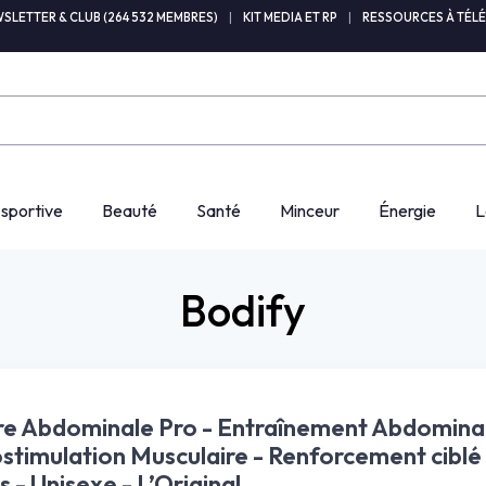
SLETTER & CLUB (264 532 MEMBRES)
|
KIT MEDIA ET RP
|
RESSOURCES À TÉL
 sportive
Beauté
Santé
Minceur
Énergie
L
Bodify
re Abdominale Pro - Entraînement Abdomina
stimulation Musculaire - Renforcement ciblé
 - Unisexe - L’Original