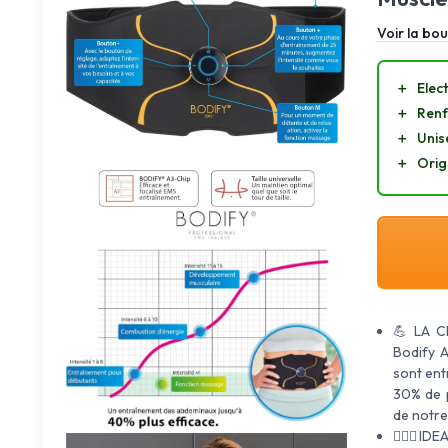
Voir la bou
＋
Elec
＋
Renf
＋
Unis
＋
Orig
💪 LA C
Bodify A
sont ent
30% de p
de notre
🏃🏼‍♀️