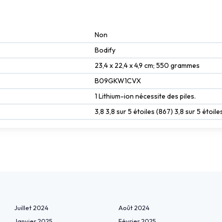
‎Non
‎Bodify
‎23,4 x 22,4 x 4,9 cm; 550 grammes
‎B09GKW1CVX
1 Lithium-ion nécessite des piles.
3,8 3,8 sur 5 étoiles (867) 3,8 sur 5 étoile
Juillet 2024
Août 2024
Janvier 2025
Février 2025