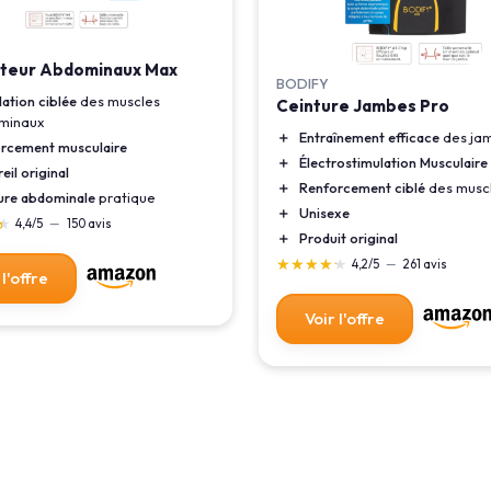
ateur Abdominaux Max
BODIFY
lation ciblée
des muscles
Ceinture Jambes Pro
minaux
＋
Entraînement efficace
des ja
rcement musculaire
＋
Électrostimulation Musculaire
eil original
＋
Renforcement ciblé
des musc
ure abdominale
pratique
＋
Unisexe
★
★
4,4/5
—
150 avis
＋
Produit original
★★★★★
★★★★★
4,2/5
—
261 avis
 l'offre
Voir l'offre