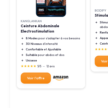
BODIFY
Stimul
KANGLANKAN
＋
Stimu
Ceinture Abdominale
abdo
Electrostimulation
＋
Renfo
＋
Appar
＋
8 Modes
pour s'adapter à vos besoins
＋
Ceint
＋
30 Niveaux
d'intensité
★★★★
★★★★
＋
Confortable
et
Ajustable
＋
Suitable
pour abdos et dos
＋
Unisexe
Voir
★★★★★
★★★★★
5/5
—
12 avis
Voir l'offre