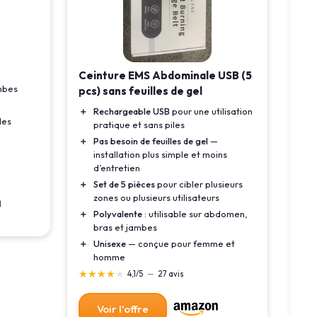
Ceinture EMS Abdominale USB (5
mbes
pcs) sans feuilles de gel
＋
Rechargeable USB
pour une utilisation
les
pratique et sans piles
＋
Pas besoin de feuilles de gel
—
installation plus simple et moins
d’entretien
＋
Set de 5 pièces
pour cibler plusieurs
zones ou plusieurs utilisateurs
＋
Polyvalente
: utilisable sur abdomen,
bras et jambes
＋
Unisexe
— conçue pour femme et
homme
★★★★★
★★★★★
4,1/5
—
27 avis
Voir l'offre