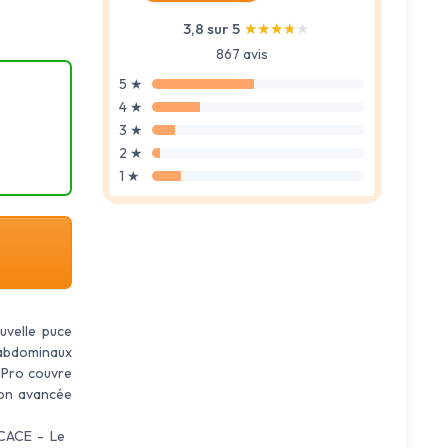
3,8 sur 5
★★★★★
★★★★★
867 avis
5 ★
4 ★
3 ★
2 ★
1 ★
velle puce
 abdominaux
e Pro couvre
ion avancée
CACE - Le