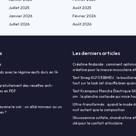
Juillet 2025
Août 2025
Janvier 2026
Février 2026
Juillet 2026
Août 2026
s
Les derniers articles
s
Créatine findande : comment optimise
créatine pour la masse musculaire et
ds avec le régime œufs durs en 14
Test Smeg KLF03SBMEU : la bouilloire
tout sur le look (et chauffe bien qu
ratuitement des recettes anti-
es en PDF
Test Krampouz Plancha Électrique S
cm : la plancha costaude qui mise tout
Ultra-transformés : quand le mode d
avoine le soir : un allié minceur ou un
nuit autant que la composition
ies ?
Glucosamine sulfate, chondroïtine et
clé pour le confort articulaire