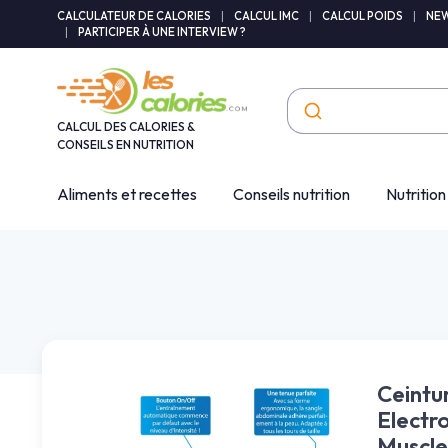
Panneau de gestion des cookies
CALCULATEUR DE CALORIES
|
CALCUL IMC
|
CALCUL POIDS
|
NEW
|
PARTICIPER À UNE INTERVIEW ?
CALCUL DES CALORIES &
CONSEILS EN NUTRITION
Aliments et recettes
Conseils nutrition
Nutrition
Ceintu
Electro
Muscles