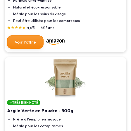
＋
Formule
ultra-ventilée
＋
Naturel
et
éco-responsable
＋
Idéale pour les soins
du visage
＋
Peut être utilisée pour les
compresses
★★★★★
★★★★★
4,6/5
—
4612 avis
Voir l'offre
⭐ TRÈS BIEN NOTÉ
Argile Verte en Poudre - 500g
＋
Prête à l'emploi en masque
＋
Idéale pour les cataplasmes