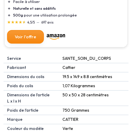
＋
Facile à utiliser
＋
Naturelle
et
sans additifs
＋
500g
pour une utilisation prolongée
★★★★★
★★★★★
4,5/5
—
697 avis
Voir l'offre
Service
‎SANTE_SOIN_DU_CORPS
Fabricant
‎Cattier
Dimensions du colis
‎19.5 x 14.9 x 8.8 centimètres
Poids du colis
‎1,07 Kilogrammes
Dimensions de l'article
‎50 x 50 x 28 centimètres
L x l x H
Poids de l'article
‎750 Grammes
Marque
‎CATTIER
Couleur du modèle
‎Verte