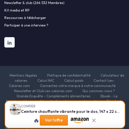
Newsletter & club (264 532 Membres)
Kit media et RP
Ressources à télécharger
Participer à une interview ?
Mentions légales
Politique de confidentialité
Calculateur de
calories
Calcul IMC
Calcul poids
Contact Les-
Calories.com
Connectez votre marque à notre communauté
Newsletter et Club Les-calories.com
Qui sommes-nous ?
Grande Enquête - Compléments alimentaires
Ebook - La
Nutrition et les compléments alimentaires pour la santé
Ebook - le
COMFIER
guide des fondamentaux de la nutrition
Ebook - Nutrition pour
Ceinture chauffante vibrante pour le dos, 147 x 22 cm, ceinture chauffante avec 2 niveaux de chaleur et 3 modes de massage, coussin chauffant électrique avec arrêt automatique 147x22x5cm
l'Énergie et la Vitalité
Ebook - Nutrition et compléments
alimentaires pour le sport
Ebook - Nutrition et compléments
🔥
Voir l'offre
alimentaires pour la beauté
Ebook - Nutrition et complements
alimentaires pour la minceur
Ressources Nutrition et Compléments