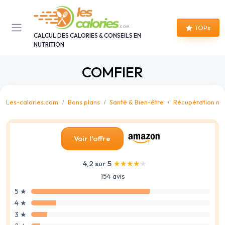
Panneau de gestion des cookies
TOPs
CALCUL DES CALORIES & CONSEILS EN
NUTRITION
COMFIER
Les-calories.com
Bons plans
Santé & Bien-être
Récupération mu
Voir l'offre
4,2 sur 5
★★★★★
★★★★★
154 avis
5 ★
4 ★
3 ★