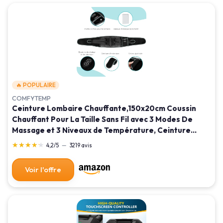
🔥 POPULAIRE
COMFYTEMP
Ceinture Lombaire Chauffante,150x20cm Coussin
Chauffant Pour La Taille Sans Fil avec 3 Modes De
Massage et 3 Niveaux de Température, Ceinture
Massage pour Détendre les Lombaires, Abdominales
★★★★★
★★★★★
4,2/5
—
3219 avis
Voir l'offre