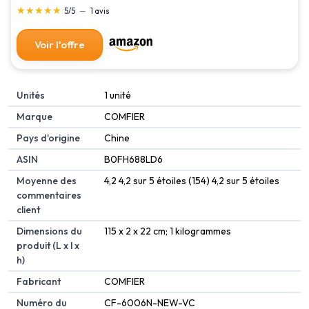
douleur musculaire dans les jambes lourdes
★★★★★
★★★★★
5/5
—
1 avis
Voir l'offre
Unités
‎1 unité
Marque
‎COMFIER
Pays d'origine
‎Chine
ASIN
B0FH688LD6
Moyenne des
4,2 4,2 sur 5 étoiles (154) 4,2 sur 5 étoiles
commentaires
client
Dimensions du
115 x 2 x 22 cm; 1 kilogrammes
produit (L x l x
h)
Fabricant
COMFIER
Numéro du
CF-6006N-NEW-VC