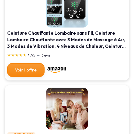
Ceinture Chauffante Lombaire sans Fil, Ceinture
Lombaire Chauffante avec 3 Modes de Massage à Air,
3 Modes de Vibration, 4 Niveaux de Chaleur, Ceinture
Chauffante Dos pour Sciatique, Lombalgie
★★★★★
★★★★★
4,7/5
—
6 avis
Voir l'offre