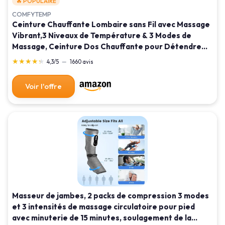
🔥 POPULAIRE
COMFYTEMP
Ceinture Chauffante Lombaire sans Fil avec Massage
Vibrant,3 Niveaux de Température & 3 Modes de
Massage, Ceinture Dos Chauffante pour Détendre
les Dos, Arrêt Automatique, 18x147cm Bleu
★★★★★
★★★★★
4,3/5
—
1660 avis
Voir l'offre
Masseur de jambes, 2 packs de compression 3 modes
et 3 intensités de massage circulatoire pour pied
avec minuterie de 15 minutes, soulagement de la