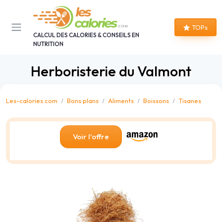
Panneau de gestion des cookies
TOPs
CALCUL DES CALORIES & CONSEILS EN
NUTRITION
Herboristerie du Valmont
Les-calories.com
Bons plans
Aliments
Boissons
Tisanes
Voir l'offre