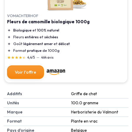
VOMACHTERHOF
Fleurs de camomille biologique 1000g
＋
Biologique
et
100% naturel
＋
Fleurs
entières
et
séchées
＋
Goût
légèrement amer
et
délicat
＋
Format
pratique
de 1000g
★★★★★
★★★★★
4,4/5
—
464 avis
Voir l'offre
Additifs
‎Griffe de chat
Unités
‎100.0 gramme
Marque
‎Herboristerie du Valmont
Format
‎Plante en vrac
Pays d'origine
‎Belgique