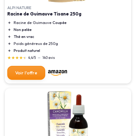
ALPI NATURE
Racine de Guimauve Tisane 250g
＋
Racine de Guimauve
Coupée
＋
Non pelée
＋
Thé en vrac
＋
Poids généreux de 250g
＋
Produit naturel
★★★★★
★★★★★
4,4/5
—
140 avis
Voir l'offre