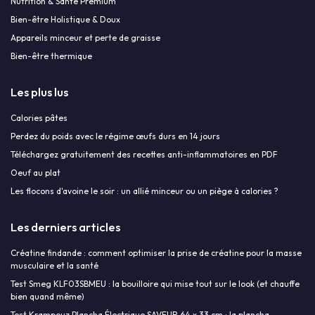
Nutrition & Santé Premium
Bien-être Holistique & Doux
Appareils minceur et perte de graisse
Bien-être thermique
Les plus lus
Calories pâtes
Perdez du poids avec le régime œufs durs en 14 jours
Téléchargez gratuitement des recettes anti-inflammatoires en PDF
Oeuf au plat
Les flocons d'avoine le soir : un allié minceur ou un piège à calories ?
Les derniers articles
Créatine findande : comment optimiser la prise de créatine pour la masse
musculaire et la santé
Test Smeg KLF03SBMEU : la bouilloire qui mise tout sur le look (et chauffe
bien quand même)
Test Krampouz Plancha Électrique SAVEUR 64 x 33 cm : la plancha