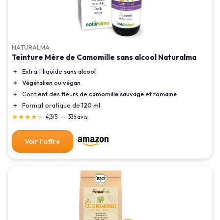
NATURALMA
Teinture Mère de Camomille sans alcool Naturalma
＋
Extrait liquide
sans alcool
＋
Végétalien
ou
végan
＋
Contient des fleurs de
camomille sauvage
et
romaine
＋
Format pratique de
120 ml
★★★★★
★★★★★
4,3/5
—
336 avis
Voir l'offre