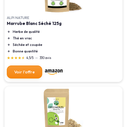
ALPI NATURE
Marrube Blanc Séché 125g
＋
Herbe de qualité
＋
Thé en vrac
＋
Séchée et coupée
＋
Bonne quantité
★★★★★
★★★★★
4,5/5
—
330 avis
Voir l'offre