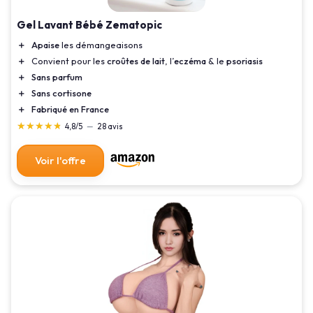
Gel Lavant Bébé Zematopic
＋
Apaise
les démangeaisons
＋
Convient pour les
croûtes de lait
, l’
eczéma
& le
psoriasis
＋
Sans parfum
＋
Sans cortisone
＋
Fabriqué en France
★★★★★
★★★★★
4,8/5
—
28 avis
Voir l'offre