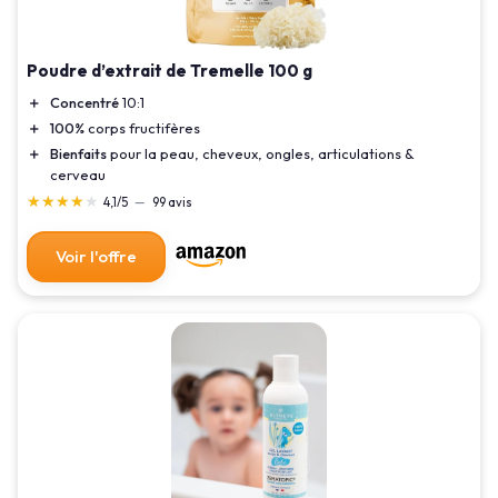
Poudre d’extrait de Tremelle 100 g
＋
Concentré
10:1
＋
100%
corps fructifères
＋
Bienfaits
pour la peau, cheveux, ongles, articulations &
cerveau
★★★★★
★★★★★
4,1/5
—
99 avis
Voir l'offre