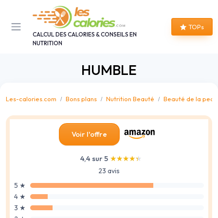
Panneau de gestion des cookies
TOPs
CALCUL DES CALORIES & CONSEILS EN
NUTRITION
HUMBLE
Les-calories.com
Bons plans
Nutrition Beauté
Beauté de la peau
Voir l'offre
4,4 sur 5
★★★★★
★★★★★
23 avis
5 ★
4 ★
3 ★