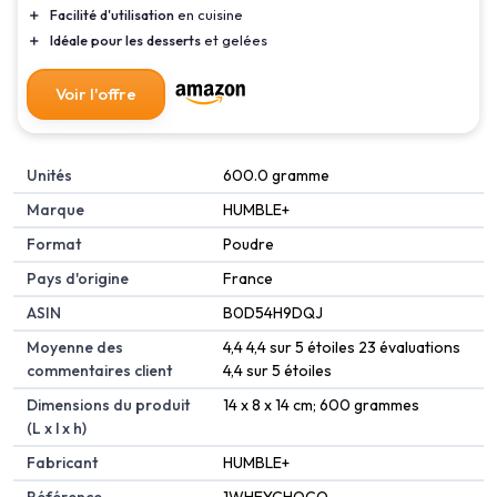
＋
Facilité d'utilisation
en cuisine
＋
Idéale pour les desserts
et gelées
Voir l'offre
Unités
‎600.0 gramme
Marque
‎HUMBLE+
Format
‎Poudre
Pays d'origine
‎France
ASIN
B0D54H9DQJ
Moyenne des
4,4 4,4 sur 5 étoiles 23 évaluations
commentaires client
4,4 sur 5 étoiles
Dimensions du produit
14 x 8 x 14 cm; 600 grammes
(L x l x h)
Fabricant
HUMBLE+
Référence
1WHEYCHOCO