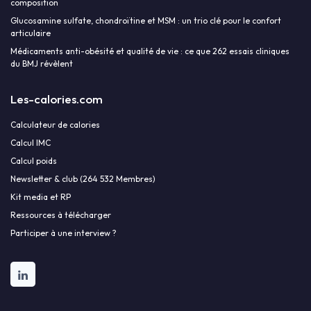
composition
Glucosamine sulfate, chondroïtine et MSM : un trio clé pour le confort
articulaire
Médicaments anti-obésité et qualité de vie : ce que 262 essais cliniques
du BMJ révèlent
Les-calories.com
Calculateur de calories
Calcul IMC
Calcul poids
Newsletter & club (264 532 Membres)
Kit media et RP
Ressources à télécharger
Participer à une interview ?