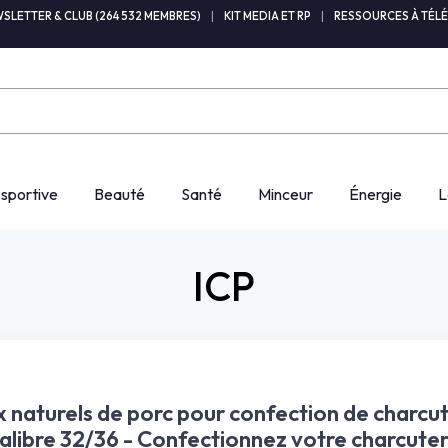
SLETTER & CLUB (264 532 MEMBRES)
|
KIT MEDIA ET RP
|
RESSOURCES À TÉL
 sportive
Beauté
Santé
Minceur
Énergie
L
ICP
 naturels de porc pour confection de charcut
alibre 32/36 - Confectionnez votre charcuter