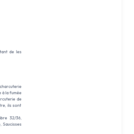
tant de les
charcuterie
e à la fumée
rcuterie de
e, ils sont
ibre 32/36,
e, Saucisses