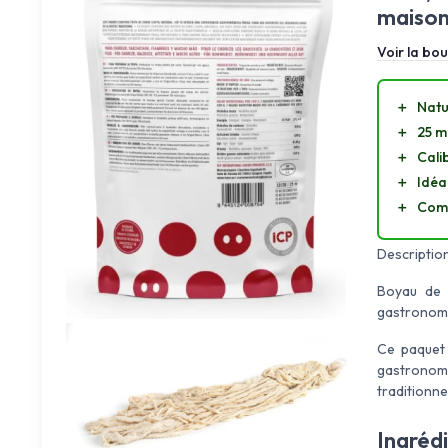
maison
Voir la bou
＋
Natu
＋
25 m
＋
Cali
＋
Idéa
＋
Comp
Description
Boyau de p
gastronomi
Ce paquet 
gastronomiq
traditionnel
Ingréd