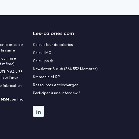
Les-calories.com
r la prise de
Calculateur de calories
 la santé
Calcul IMC
 qui mise
Calcul poids
and même)
Newsletter & club (264 532 Membres)
AVEUR 64 x 33
Kit media et RP
 sur l’inox
Ressources à télécharger
e fabrication
Participer à une interview ?
 MSM : un trio