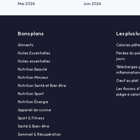
Mai 2026
Juin 2026
Bons plans
Les plus lu
Aliments
Calories pâte
Huiles Essentielles
Perdez du poi
jours
Huiles essentielles
Téléchargez g
Nutrition Beauté
inflammatoir
Nutrition Minceur
Oeuf au plat
Nutrition Santé et Bien être
Les flocons d'
Nutrition Sport
piège à calor
Nutrition Énergie
Appareil de cuisine
Sport & Fitness
Santé & Bien-être
Sommeil & Récupération