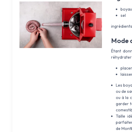
boyau
sel
ingrédients
Mode d
Étant donn
réhydrater a
placer
laisse
Les boya
ou de sau
ou à la 
garder t
comestib
Taille i
parfaite
de Montb