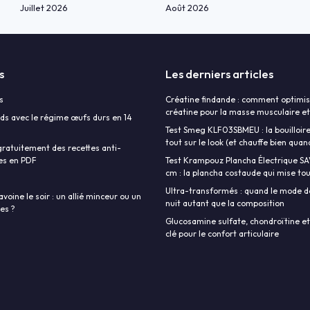
Juillet 2026
Août 2026
s
Les derniers articles
s
Créatine findande : comment optimise
créatine pour la masse musculaire et
ds avec le régime œufs durs en 14
Test Smeg KLF03SBMEU : la bouilloire
tout sur le look (et chauffe bien qu
ratuitement des recettes anti-
es en PDF
Test Krampouz Plancha Électrique S
cm : la plancha costaude qui mise tout
Ultra-transformés : quand le mode d
avoine le soir : un allié minceur ou un
nuit autant que la composition
ies ?
Glucosamine sulfate, chondroïtine et
clé pour le confort articulaire