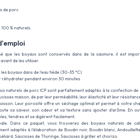
x de porc
 100 % naturels.
'emploi
é que les boyaux sont conservés dans de la saumure, il est impor
vant de les utiliser.
 les boyaux dans de l'eau tiède (30-35 °C)
r réhydrater pendant environ 30 minutes
ux naturels de porc ICP sont parfaitement adaptés à la confection de 
cisses maison, de par leur perméabilité, leur élasticité et leur résistanc
cuisson. Leur porosité offre un séchage optimal et permet à votre cha
oute sa saveur, son odeur et sa texture sans ajouter d'arôme. En outr
les, tendres et se digèrent facilement.
déale. Dans ce paquet, vous trouverez des boyaux naturels de cal
ment adaptés à l'élaboration de Boudin noir, Boudin blanc, Andouillett
éliard, Saucisses de Thuringe, Saucisses à griller et chorizo.