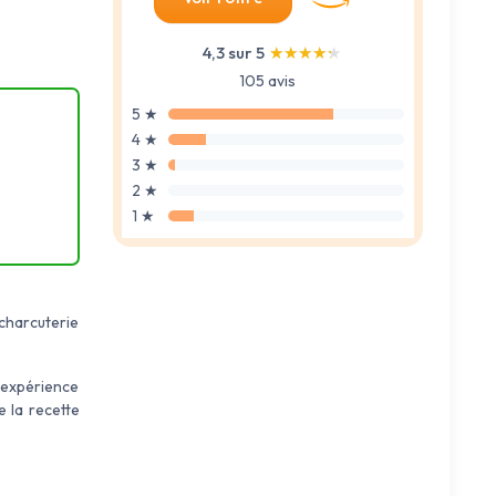
4,3 sur 5
★★★★★
★★★★★
105 avis
5 ★
4 ★
3 ★
2 ★
1 ★
charcuterie
 expérience
e la recette