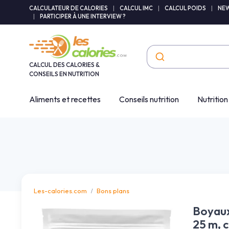
Panneau de gestion des cookies
CALCULATEUR DE CALORIES
|
CALCUL IMC
|
CALCUL POIDS
|
NEW
|
PARTICIPER À UNE INTERVIEW ?
CALCUL DES CALORIES &
CONSEILS EN NUTRITION
Aliments et recettes
Conseils nutrition
Nutrition
Les-calories.com
Bons plans
Boyaux
25 m, c