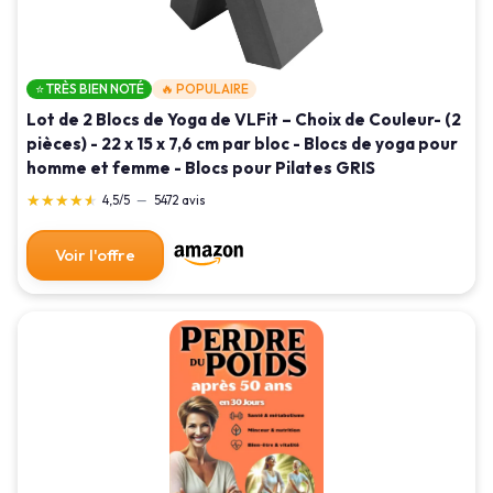
⭐ TRÈS BIEN NOTÉ
🔥 POPULAIRE
Lot de 2 Blocs de Yoga de VLFit – Choix de Couleur- (2
pièces) - 22 x 15 x 7,6 cm par bloc - Blocs de yoga pour
homme et femme - Blocs pour Pilates GRIS
★★★★★
★★★★★
4,5/5
—
5472 avis
Voir l'offre