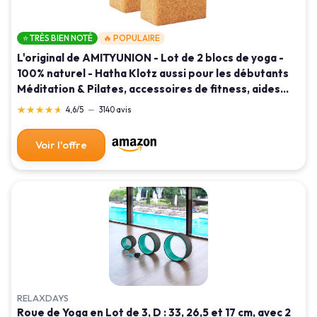
⭐ TRÈS BIEN NOTÉ
🔥 POPULAIRE
L'original de AMITYUNION - Lot de 2 blocs de yoga -
100% naturel - Hatha Klotz aussi pour les débutants
Méditation & Pilates, accessoires de fitness, aides
pour le yoga, blocs de yoga 65 mm 2-pack 2 blocs - 75
★★★★★
★★★★★
4,6/5
—
3140 avis
mm
Voir l'offre
RELAXDAYS
Roue de Yoga en Lot de 3, D : 33, 26,5 et 17 cm, avec 2