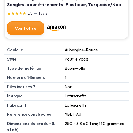
Sangles, pour étirements, Plastique, Turquoise/Noir
★★★★★
★★★★★
5/5
—
1 avis
Voir l'offre
Couleur
‎Aubergine-Rouge
Style
‎Pour le yoga
Type de matériau
‎Baumwolle
Nombre d'éléments
‎1
Piles incluses ?
‎Non
Marque
‎Lotuscrafts
Fabricant
‎Lotuscrafts
Référence constructeur
‎YBLT-AU
Dimensions du produit (L
‎250 x 3,8 x 0,1 cm; 160 grammes
x l x h)