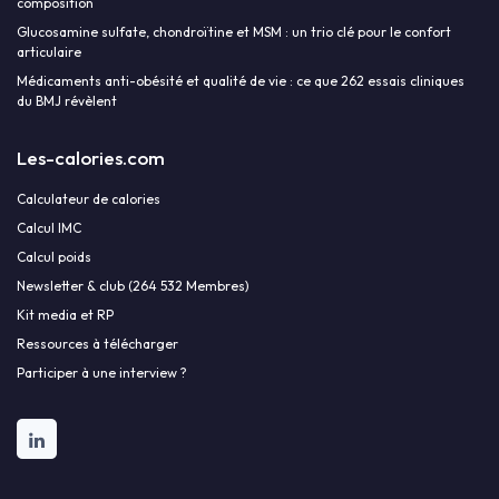
composition
Glucosamine sulfate, chondroïtine et MSM : un trio clé pour le confort
articulaire
Médicaments anti-obésité et qualité de vie : ce que 262 essais cliniques
du BMJ révèlent
Les-calories.com
Calculateur de calories
Calcul IMC
Calcul poids
Newsletter & club (264 532 Membres)
Kit media et RP
Ressources à télécharger
Participer à une interview ?