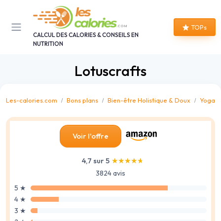
Panneau de gestion des cookies
TOPs
CALCUL DES CALORIES & CONSEILS EN
NUTRITION
Lotuscrafts
Les-calories.com
Bons plans
Bien-être Holistique & Doux
Yoga &
Voir l'offre
4,7 sur 5
★★★★★
★★★★★
3824 avis
5 ★
4 ★
3 ★