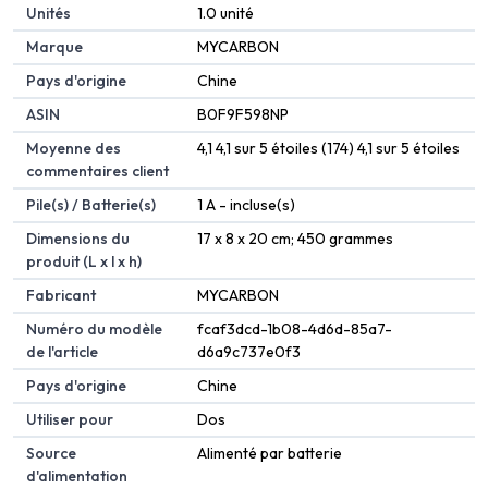
Unités
‎1.0 unité
Marque
‎MYCARBON
Pays d'origine
‎Chine
ASIN
B0F9F598NP
Moyenne des
4,1 4,1 sur 5 étoiles (174) 4,1 sur 5 étoiles
commentaires client
Pile(s) / Batterie(s)
1 A - incluse(s)
Dimensions du
17 x 8 x 20 cm; 450 grammes
produit (L x l x h)
Fabricant
MYCARBON
Numéro du modèle
fcaf3dcd-1b08-4d6d-85a7-
de l'article
d6a9c737e0f3
Pays d'origine
Chine
Utiliser pour
Dos
Source
Alimenté par batterie
d'alimentation