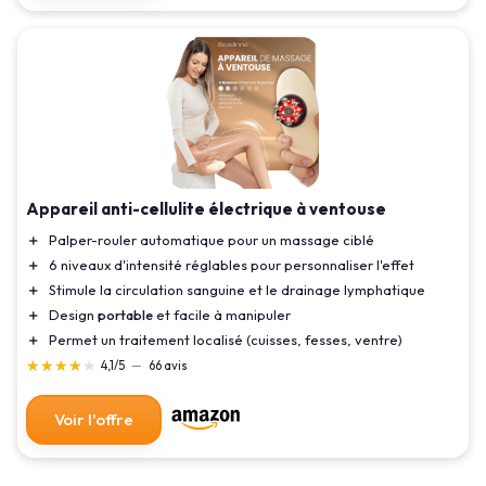
Appareil anti-cellulite électrique à ventouse
＋
Palper-rouler automatique pour un massage ciblé
＋
6 niveaux d'intensité réglables pour personnaliser l'effet
＋
Stimule la circulation sanguine et le drainage lymphatique
＋
Design
portable
et facile à manipuler
＋
Permet un traitement localisé (cuisses, fesses, ventre)
★★★★★
★★★★★
4,1/5
—
66 avis
Voir l'offre