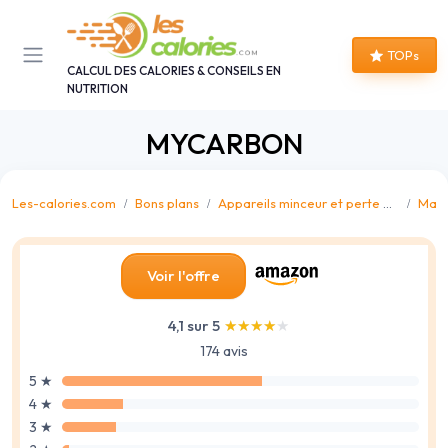
Panneau de gestion des cookies
TOPs
CALCUL DES CALORIES & CONSEILS EN
NUTRITION
MYCARBON
Les-calories.com
Bons plans
Appareils minceur et perte de graisse
Mass
Voir l'offre
4,1 sur 5
★★★★★
★★★★★
174 avis
5 ★
4 ★
3 ★