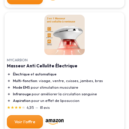
MYCARBON
Masseur Anti Cellulite Électrique
＋
Électrique
et
automatique
＋
Multi-fonction
: visage, ventre, cuisses, jambes, bras
＋
Mode EMS
pour stimulation musculaire
＋
Infrarouge
pour améliorer la circulation sanguine
＋
Aspiration
pour un effet de liposuccion
★★★★★
★★★★★
4,3/5
—
81 avis
Voir l'offre