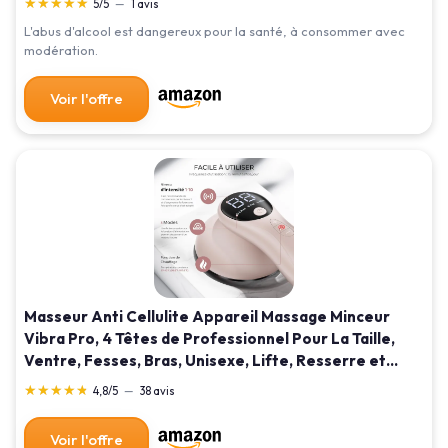
★★★★★
★★★★★
5/5
—
1 avis
L'abus d'alcool est dangereux pour la santé, à consommer avec
modération.
Voir l'offre
Masseur Anti Cellulite Appareil Massage Minceur
Vibra Pro, 4 Têtes de Professionnel Pour La Taille,
Ventre, Fesses, Bras, Unisexe, Lifte, Resserre et
Masse la Peau (Or Rose)
★★★★★
★★★★★
4,8/5
—
38 avis
Voir l'offre