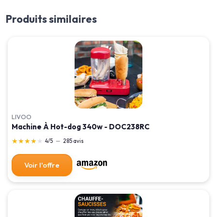
Produits similaires
LIVOO
Machine À Hot-dog 340w - DOC238RC
★★★★★
★★★★★
4/5
—
285 avis
Voir l'offre