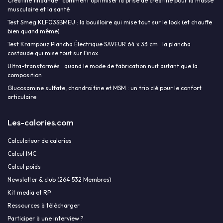
Créatine findande : comment optimiser la prise de créatine pour la masse
musculaire et la santé
Test Smeg KLF03SBMEU : la bouilloire qui mise tout sur le look (et chauffe
bien quand même)
Test Krampouz Plancha Électrique SAVEUR 64 x 33 cm : la plancha
costaude qui mise tout sur l’inox
Ultra-transformés : quand le mode de fabrication nuit autant que la
composition
Glucosamine sulfate, chondroïtine et MSM : un trio clé pour le confort
articulaire
Les-calories.com
Calculateur de calories
Calcul IMC
Calcul poids
Newsletter & club (264 532 Membres)
Kit media et RP
Ressources à télécharger
Participer à une interview ?