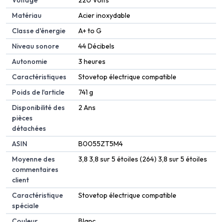
Voltage
‎220 Volts
Matériau
‎Acier inoxydable
Classe d'énergie
‎A+ to G
Niveau sonore
‎44 Décibels
Autonomie
‎3 heures
Caractéristiques
‎Stovetop électrique compatible
Poids de l'article
‎741 g
Disponibilité des
‎2 Ans
pièces
détachées
ASIN
B0055ZT5M4
Moyenne des
3,8 3,8 sur 5 étoiles (264) 3,8 sur 5 étoiles
commentaires
client
Caractéristique
Stovetop électrique compatible
spéciale
Couleur
Blanc