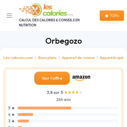
Panneau de gestion des cookies
TOPs
CALCUL DES CALORIES & CONSEILS EN
NUTRITION
Orbegozo
Les-calories.com
Bons plans
Appareil de cuisine
Appareils spéci
Voir l'offre
3,8 sur 5
★★★★★
★★★★★
264 avis
5 ★
4 ★
3 ★