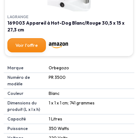
LAGRANGE
169003 Appareil à Hot-Dog Blanc/Rouge 30,5 x 15 x
27,3 cm
Voir l'offre
Marque
‎Orbegozo
Numéro de
‎PR 3500
modèle
Couleur
‎Blanc
Dimensions du
‎1 x 1 x 1 cm; 741 grammes
produit (L x l x h)
Capacité
‎1 Litres
Puissance
‎350 Watts