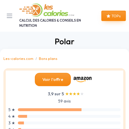
Panneau de gestion des cookies
TOPs
CALCUL DES CALORIES & CONSEILS EN
NUTRITION
Polar
Les-calories.com
Bons plans
Voir l'offre
3,9 sur 5
★★★★★
★★★★★
59 avis
5 ★
4 ★
3 ★