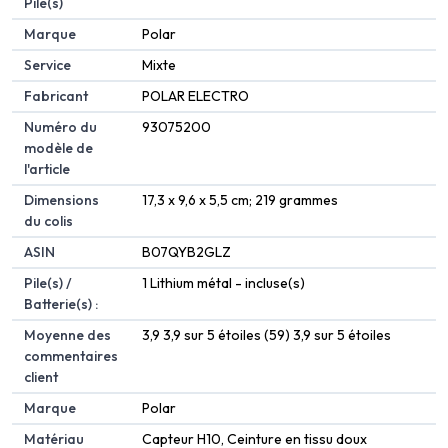
Pile(s)
Marque
‎Polar
Service
‎Mixte
Fabricant
‎POLAR ELECTRO
Numéro du
‎93075200
modèle de
l'article
Dimensions
‎17,3 x 9,6 x 5,5 cm; 219 grammes
du colis
ASIN
‎B07QYB2GLZ
Pile(s) /
1 Lithium métal - incluse(s)
Batterie(s) :
Moyenne des
3,9 3,9 sur 5 étoiles (59) 3,9 sur 5 étoiles
commentaires
client
Marque
Polar
Matériau
Capteur H10, Ceinture en tissu doux