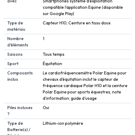
avec
Smartphones système d'exploitation
compatible l'application Equine (disponible
sur Google Play)
Type de
‎Capteur H10, Ceinture en tissu doux
matériau
Nombre
‎1
d'éléments
Saisons
‎Tous temps
Sport
‎Équitation
Composants
‎Le cardiofréquencemètre Polar Equine pour
inclus
chevaux d'équitation inclut le capteur de
fréquence cardiaque Polar H10 et la ceinture
Polar Equine pour sports équestres, note
d'information, guide d'usage
Piles incluses
‎Oui
?
Type de
‎Lithium-ion polymère
Batterie(s) /