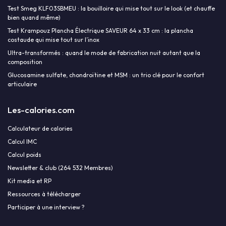
Test Smeg KLF03SBMEU : la bouilloire qui mise tout sur le look (et chauffe
bien quand même)
Test Krampouz Plancha Électrique SAVEUR 64 x 33 cm : la plancha
costaude qui mise tout sur l’inox
Ultra-transformés : quand le mode de fabrication nuit autant que la
composition
Glucosamine sulfate, chondroïtine et MSM : un trio clé pour le confort
articulaire
Les-calories.com
Calculateur de calories
Calcul IMC
Calcul poids
Newsletter & club (264 532 Membres)
Kit media et RP
Ressources à télécharger
Participer à une interview ?