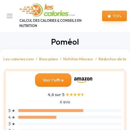
Panneau de gestion des cookies
TOPs
CALCUL DES CALORIES & CONSEILS EN
NUTRITION
Poméol
Les-calories.com
Bons plans
Nutrition Minceur
Réduction de la ce
Voir l'offre
4,6 sur 5
★★★★★
★★★★★
6 avis
5 ★
4 ★
3 ★