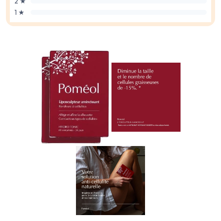
2 ★
1 ★