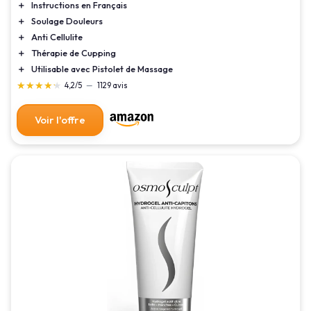
＋
Instructions en Français
＋
Soulage Douleurs
＋
Anti Cellulite
＋
Thérapie de Cupping
＋
Utilisable avec Pistolet de Massage
★★★★★
★★★★★
4,2/5
—
1129 avis
Voir l'offre