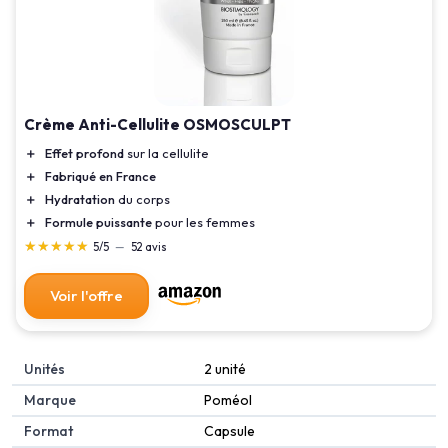
Crème Anti-Cellulite OSMOSCULPT
＋
Effet profond
sur la cellulite
＋
Fabriqué en France
＋
Hydratation
du corps
＋
Formule puissante
pour les femmes
★★★★★
★★★★★
5/5
—
52 avis
Voir l'offre
Unités
‎2 unité
Marque
‎Poméol
Format
‎Capsule