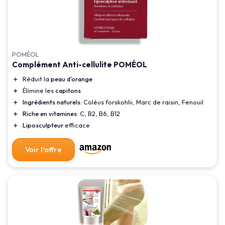
POMÉOL
Complément Anti-cellulite POMÉOL
＋
Réduit la
peau d'orange
＋
Élimine les
capitons
＋
Ingrédients naturels
: Coléus forskohlii, Marc de raisin, Fenouil
＋
Riche en vitamines
: C, B2, B6, B12
＋
Liposculpteur
efficace
Voir l'offre