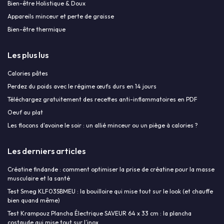
Bien-être Holistique & Doux
Appareils minceur et perte de graisse
Bien-être thermique
Les plus lus
Calories pâtes
Perdez du poids avec le régime œufs durs en 14 jours
Téléchargez gratuitement des recettes anti-inflammatoires en PDF
Oeuf au plat
Les flocons d'avoine le soir : un allié minceur ou un piège à calories ?
Les derniers articles
Créatine findande : comment optimiser la prise de créatine pour la masse
musculaire et la santé
Test Smeg KLF03SBMEU : la bouilloire qui mise tout sur le look (et chauffe
bien quand même)
Test Krampouz Plancha Électrique SAVEUR 64 x 33 cm : la plancha
costaude qui mise tout sur l’inox