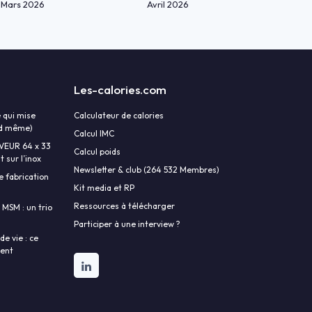
Mars 2026
Avril 2026
Les-calories.com
 qui mise
Calculateur de calories
and même)
Calcul IMC
AVEUR 64 x 33
Calcul poids
 sur l’inox
Newsletter & club (264 532 Membres)
e fabrication
Kit media et RP
Ressources à télécharger
 MSM : un trio
Participer à une interview ?
e vie : ce
lent