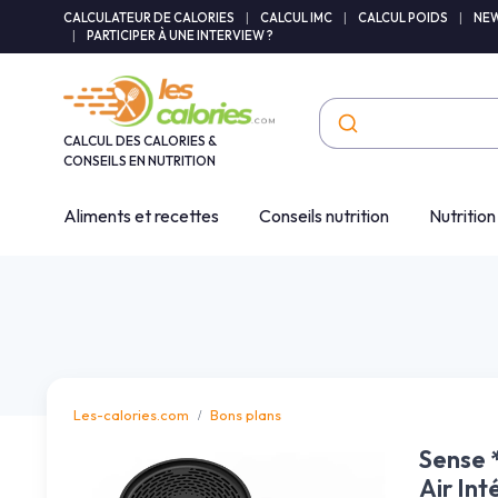
Panneau de gestion des cookies
CALCULATEUR DE CALORIES
|
CALCUL IMC
|
CALCUL POIDS
|
NEW
|
PARTICIPER À UNE INTERVIEW ?
CALCUL DES CALORIES &
CONSEILS EN NUTRITION
Aliments et recettes
Conseils nutrition
Nutrition
Les-calories.com
Bons plans
Sense *
Air In