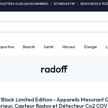
SLETTER & CLUB (264 532 MEMBRES)
|
KIT MEDIA ET RP
|
RESSOURCES À TÉL
 sportive
Beauté
Santé
Minceur
Énergie
L
radoff
Black Limited Edition - Appareils Mesurant 
térieur, Capteur Radon et Détecteur Co2 COV