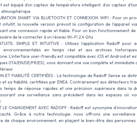
 et est équipé d’un capteur de température intelligent, d’un capteur d’hu
n atmosphérique
RATION SMART VIA BLUETOOTH ET CONNEXION WIFI : Pour un proc
t intuitif, la nouvelle version prévoit la configuration de l'appareil vi
sant une connexion rapide et fiable. Pour un bon fonctionnement de l'
ssaire de le connecter à un réseau Wi-Fi 2,4 Ghz
TUITE, SIMPLE ET INTUITIVE : Utilisez l’application Radoff pour 
 environnementales en temps réel et aux archives historique
ne. L’interface user-friendly est compatible avec iOS et Android et es
gues (ITA/EN/DE/FR/ES), vous donnant une vue complète et immédiate de
ntérieur
N ET FIABILITÉ CERTIFIÉES : La technologie de Radoff Sense se disti
 et sa fiabilité, certifiées par ENEA. Contrairement aux détecteurs tradi
s temps de réponse rapides et une précision supérieure dans la d
assurant une surveillance sans précédent dans les espaces où vo
z
Z LE CHANGEMENT AVEC RADOFF : Radoff est synonyme d'innovation,
icacité. Grâce à notre technologie, nous offrons une surveillance
e de chaque environnement, en plaçant le bien-être des personnes