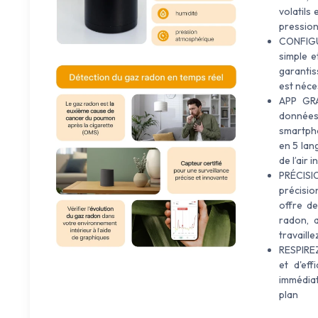
volatils
pressio
CONFIGU
simple e
garantis
est néce
APP GRA
données
smartpho
en 5 lan
de l’air i
PRÉCISIO
précision
offre de
radon, 
travaille
RESPIRE
et d'eff
immédiat
plan