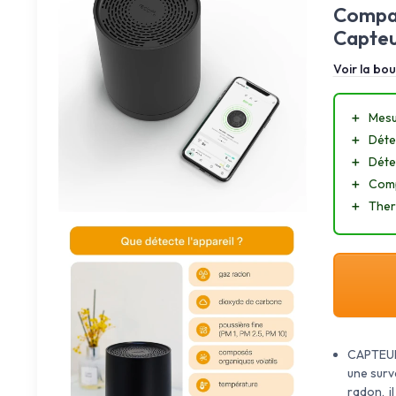
Compat
Capteu
Voir la bou
＋
Mesu
＋
Déte
＋
Déte
＋
Comp
＋
The
CAPTEUR
une surve
radon, i