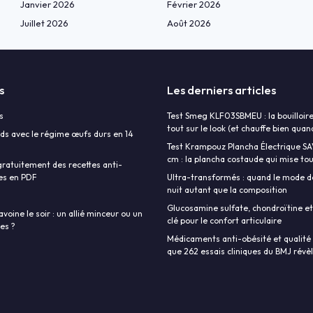
Janvier 2026
Février 2026
Juillet 2026
Août 2026
s
Les derniers articles
s
Test Smeg KLF03SBMEU : la bouilloire
tout sur le look (et chauffe bien qu
ds avec le régime œufs durs en 14
Test Krampouz Plancha Électrique S
cm : la plancha costaude qui mise tout
ratuitement des recettes anti-
es en PDF
Ultra-transformés : quand le mode d
nuit autant que la composition
Glucosamine sulfate, chondroïtine et
avoine le soir : un allié minceur ou un
clé pour le confort articulaire
ies ?
Médicaments anti-obésité et qualité d
que 262 essais cliniques du BMJ révè