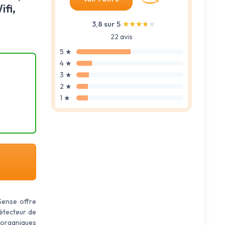
fi,
3,8 sur 5
★★★★★
★★★★★
22 avis
5 ★
4 ★
3 ★
2 ★
1 ★
ense offre
détecteur de
 organiques