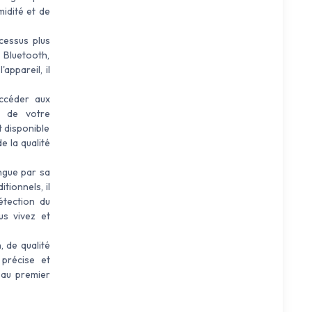
midité et de
essus plus
a Bluetooth,
appareil, il
accéder aux
s de votre
t disponible
 la qualité
ngue par sa
tionnels, il
étection du
us vivez et
 de qualité
 précise et
 au premier