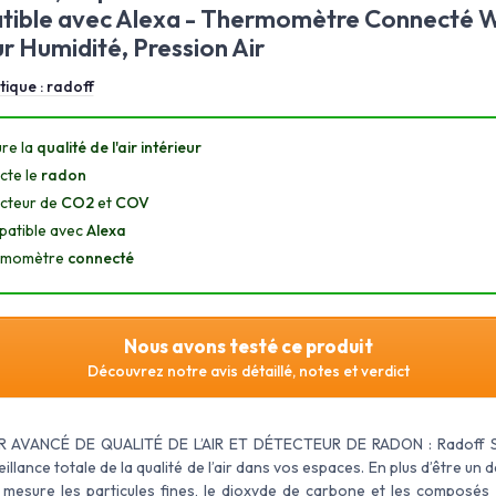
ible avec Alexa - Thermomètre Connecté Wi
r Humidité, Pression Air
tique :
radoff
re la
qualité de l'air intérieur
cte le
radon
cteur de
CO2
et
COV
atible avec
Alexa
rmomètre
connecté
Nous avons testé ce produit
Découvrez notre avis détaillé, notes et verdict
 AVANCÉ DE QUALITÉ DE L’AIR ET DÉTECTEUR DE RADON : Radoff S
illance totale de la qualité de l’air dans vos espaces. En plus d’être un 
l mesure les particules fines, le dioxyde de carbone et les composés