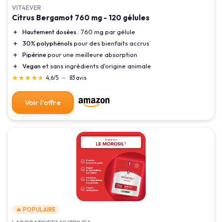
VIT4EVER
Citrus Bergamot 760 mg - 120 gélules
＋
Hautement dosées
: 760 mg par gélule
＋
30% polyphénols
pour des bienfaits accrus
＋
Pipérine
pour une meilleure absorption
＋
Vegan
et sans ingrédients d'origine animale
★★★★★
★★★★★
4,6/5
—
83 avis
Voir l'offre
🔥 POPULAIRE