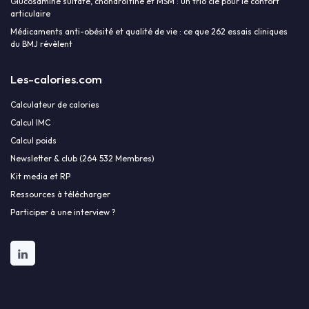
Glucosamine sulfate, chondroïtine et MSM : un trio clé pour le confort
articulaire
Médicaments anti-obésité et qualité de vie : ce que 262 essais cliniques
du BMJ révèlent
Les-calories.com
Calculateur de calories
Calcul IMC
Calcul poids
Newsletter & club (264 532 Membres)
Kit media et RP
Ressources à télécharger
Participer à une interview ?