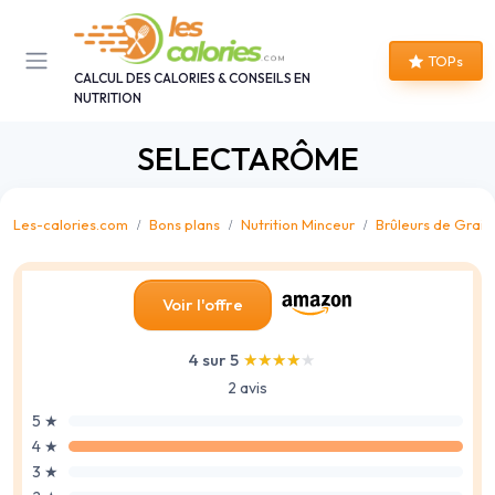
Panneau de gestion des cookies
TOPs
CALCUL DES CALORIES & CONSEILS EN
NUTRITION
SELECTARÔME
Les-calories.com
Bons plans
Nutrition Minceur
Brûleurs de Grais
Voir l'offre
4 sur 5
★★★★★
★★★★★
2 avis
5 ★
4 ★
3 ★