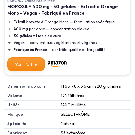
LABORATOIRES NUTRIMEA
MOROSIL® 400 mg - 30 gélules - Extrait d'Orange
Moro - Vegan - Fabriqué en France
＋
Extrait breveté
d'Orange Moro — formulation spécifique
＋
400 mg
par dose — concentration élevée
＋
30 gélules
= 1 mois de cure
＋
Vegan
— convient aux végétariens et véganes
＋
Fabriqué en France
— contrôle qualité et traçabilité
Voir l'offre
Dimensions du colis
‎11,6 x 7,8 x 3,6 cm; 220 grammes
Volume
‎174 Millilitres
Unités
‎174.0 millilitre
Marque
‎SELECTARÔME
Spécialité
‎Natural
Fabricant
‎SélectArôme