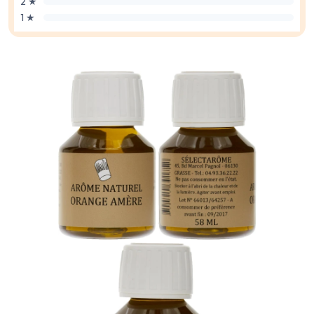
2 ★
1 ★