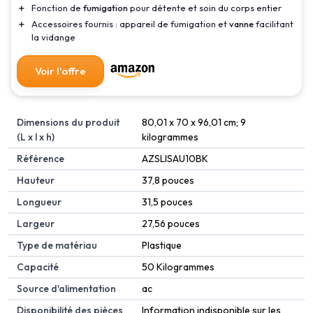
＋
Fonction de
fumigation
pour détente et soin du corps entier
＋
Accessoires fournis : appareil de fumigation et
vanne
facilitant
la vidange
Voir l'offre
Dimensions du produit
‎80,01 x 70 x 96,01 cm; 9
(L x l x h)
kilogrammes
Référence
‎AZSLISAU10BK
Hauteur
‎37,8 pouces
Longueur
‎31,5 pouces
Largeur
‎27,56 pouces
Type de matériau
‎Plastique
Capacité
‎50 Kilogrammes
Source d'alimentation
‎ac
Disponibilité des pièces
‎Information indisponible sur les