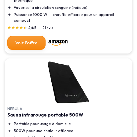
thermique
＋
Favorise la
circulation sanguine
(indiqué)
＋
Puissance
1000 W
— chauffe efficace pour un appareil
compact
★★★★★
★★★★★
4,4/5
—
21 avis
Voir l'offre
NEBULA
Sauna infrarouge portable 500W
＋
Portable
pour usage à domicile
＋
500W
pour une chaleur efficace