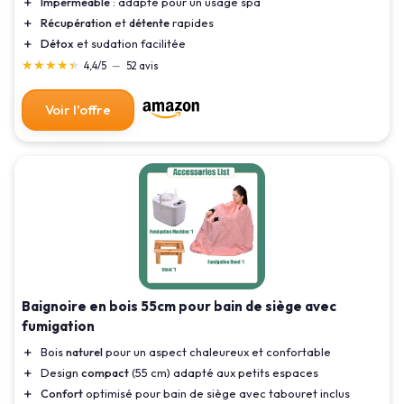
＋
Imperméable
: adapté pour un usage spa
＋
Récupération
et
détente
rapides
＋
Détox
et sudation facilitée
★★★★★
★★★★★
4,4/5
—
52 avis
Voir l'offre
Baignoire en bois 55cm pour bain de siège avec
fumigation
＋
Bois
naturel
pour un aspect chaleureux et confortable
＋
Design
compact
(55 cm) adapté aux petits espaces
＋
Confort
optimisé pour bain de siège avec tabouret inclus