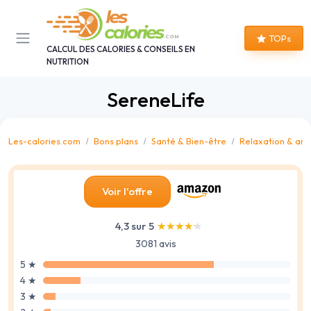
Panneau de gestion des cookies
TOPs
CALCUL DES CALORIES & CONSEILS EN
NUTRITION
SereneLife
Les-calories.com
Bons plans
Santé & Bien-être
Relaxation & anti
Voir l'offre
4,3 sur 5
★★★★★
★★★★★
3081 avis
5 ★
4 ★
3 ★