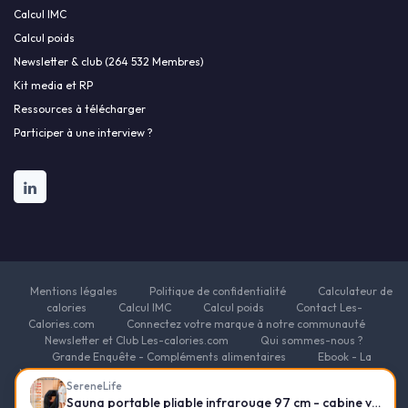
Calcul IMC
Calcul poids
Newsletter & club (264 532 Membres)
Kit media et RP
Ressources à télécharger
Participer à une interview ?
Mentions légales
Politique de confidentialité
Calculateur de
calories
Calcul IMC
Calcul poids
Contact Les-
Calories.com
Connectez votre marque à notre communauté
Newsletter et Club Les-calories.com
Qui sommes-nous ?
Grande Enquête - Compléments alimentaires
Ebook - La
Nutrition et les compléments alimentaires pour la santé
Ebook - le
SereneLife
guide des fondamentaux de la nutrition
Ebook - Nutrition pour
Sauna portable pliable infrarouge 97 cm - cabine vapeur maison
l'Énergie et la Vitalité
Ebook - Nutrition et compléments