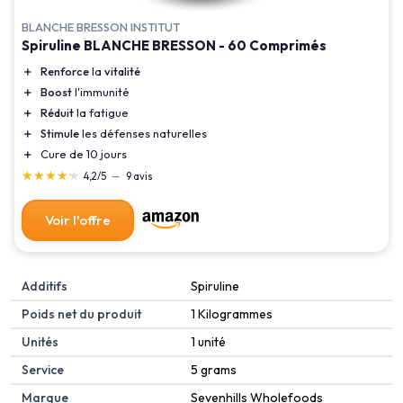
BLANCHE BRESSON INSTITUT
Spiruline BLANCHE BRESSON - 60 Comprimés
＋
Renforce
la
vitalité
＋
Boost
l'immunité
＋
Réduit
la fatigue
＋
Stimule
les défenses naturelles
＋
Cure de 10 jours
★★★★★
★★★★★
4,2/5
—
9 avis
Voir l'offre
Additifs
‎Spiruline
Poids net du produit
‎1 Kilogrammes
Unités
‎1 unité
Service
‎5 grams
Marque
‎Sevenhills Wholefoods