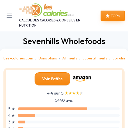
Panneau de gestion des cookies
TOPs
CALCUL DES CALORIES & CONSEILS EN
NUTRITION
Sevenhills Wholefoods
Les-calories.com
Bons plans
Aliments
Superaliments
Spiruline
Voir l'offre
4,4 sur 5
★★★★★
★★★★★
5440 avis
5 ★
4 ★
3 ★