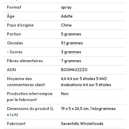
Format
‎spray
Âge
‎Adulte
Pays d'origine
‎Chine
Portion
‎5 grammes
Glucides
‎9.1 grammes
- Sucres
‎3 grammes
Fibres alimentaires
‎7 grammes
ASIN
B00M422ZZ0
Moyenne des
4,4 4,4 sur 5 étoiles 5 440
commentaires client
évaluations 4,4 sur 5 étoiles
Production interrompue
Non
par le fabricant
Dimensions du produit (L
19 x 5 x 26,5 cm; 1 kilogrammes
x l x h)
Fabricant
Sevenhills Wholefoods