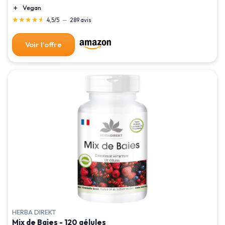
＋
Vegan
★★★★★
★★★★★
4,5/5
—
289 avis
Voir l'offre
HERBA DIREKT
Mix de Baies - 120 gélules