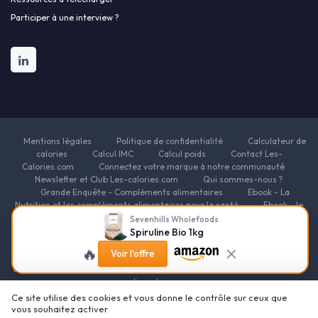
Participer à une interview ?
Mentions légales
Politique de confidentialité
Calculateur de
calories
Calcul IMC
Calcul poids
Contact Les-
Calories.com
Connectez votre marque à notre communauté
Newsletter et Club Les-calories.com
Qui sommes-nous ?
Grande Enquête - Compléments alimentaires
Ebook - La
Nutrition et les compléments alimentaires pour la santé
Ebook - le
guide des fondamentaux de la nutrition
Ebook - Nutrition pour
Sevenhills Wholefoods
l'Énergie et la Vitalité
Ebook - Nutrition et compléments
Spiruline Bio 1kg
alimentaires pour le sport
Ebook - Nutrition et compléments
🔥
Voir l'offre
alimentaires pour la beauté
Ebook - Nutrition et complements
alimentaires pour la minceur
Ressources Nutrition et Compléments
alimentaires
Ce site utilise des cookies et vous donne le contrôle sur ceux que
© Les-calories.com 2026
vous souhaitez activer