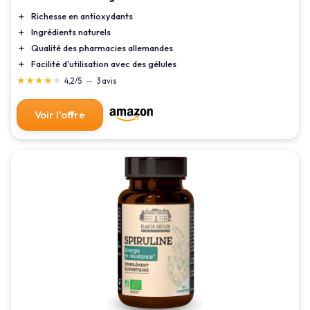
＋
Richesse en antioxydants
＋
Ingrédients naturels
＋
Qualité des pharmacies allemandes
＋
Facilité d'utilisation avec des gélules
★★★★★
★★★★★
4,2/5
—
3 avis
Voir l'offre