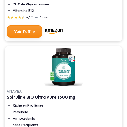
＋
20% de Phycocyanine
＋
Vitamine B12
★★★★★
★★★★★
4,4/5
—
3 avis
Voir l'offre
VITAVEA
Spiruline BIO Ultra Pure 1500 mg
＋
Riche en Protéines
＋
Immunité
＋
Antioxydants
＋
Sans Excipients