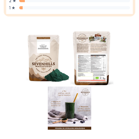
2 ★
1 ★