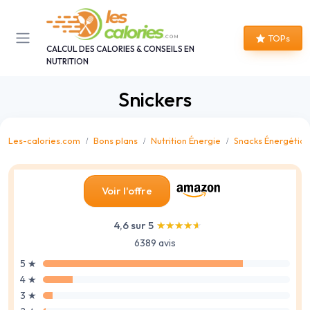
Panneau de gestion des cookies
TOPs
CALCUL DES CALORIES & CONSEILS EN
NUTRITION
Snickers
Les-calories.com
Bons plans
Nutrition Énergie
Snacks Énergétiq
Voir l'offre
4,6 sur 5
★★★★★
★★★★★
6389 avis
5 ★
4 ★
3 ★