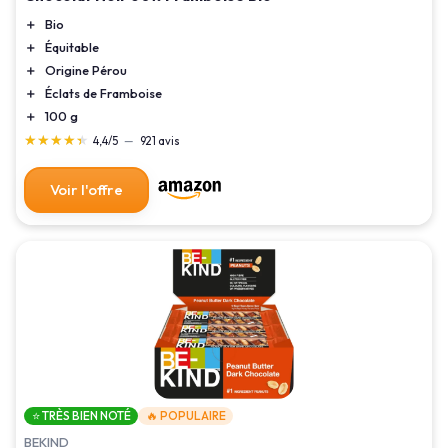
＋
Bio
＋
Équitable
＋
Origine Pérou
＋
Éclats de Framboise
＋
100 g
★★★★★
★★★★★
4,4/5
—
921 avis
Voir l'offre
⭐ TRÈS BIEN NOTÉ
🔥 POPULAIRE
BEKIND