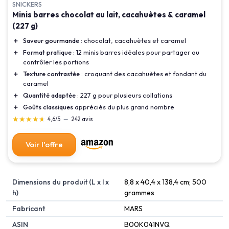
SNICKERS
Minis barres chocolat au lait, cacahuètes & caramel
(227 g)
＋
Saveur gourmande
: chocolat, cacahuètes et caramel
＋
Format pratique
: 12 minis barres idéales pour partager ou
contrôler les portions
＋
Texture contrastée
: croquant des cacahuètes et fondant du
caramel
＋
Quantité adaptée
: 227 g pour plusieurs collations
＋
Goûts classiques
appréciés du plus grand nombre
★★★★★
★★★★★
4,6/5
—
242 avis
Voir l'offre
Dimensions du produit (L x l x
8,8 x 40,4 x 138,4 cm; 500
h)
grammes
Fabricant
MARS
ASIN
B00K041NVQ