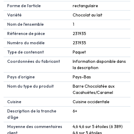
Forme de l’article
rectangulaire
Variété
Chocolat au lait
Nom de l'ensemble
1
Référence de pièce
231935
Numéro du modèle
231935
Type de contenant
Paquet
Coordonnées du fabricant
Information disponible dans
la description
Pays d’origine
Pays-Bas
Nom du type du produit
Barre Chocolatée aux
Cacahuètes/Caramel
Cuisine
Cuisine occidentale
Description de la tranche
6+
d’âge
Moyenne des commentaires
4,6 4,6 sur 5 étoiles (6 389)
client
4,6 sur 5 étoiles