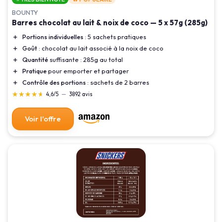
BOUNTY
Barres chocolat au lait & noix de coco — 5 x 57g (285g)
＋
Portions individuelles
: 5 sachets pratiques
＋
Goût
: chocolat au lait associé à la noix de coco
＋
Quantité
suffisante : 285g au total
＋
Pratique
pour emporter et partager
＋
Contrôle des portions
: sachets de 2 barres
★★★★★
★★★★★
4,6/5
—
3892 avis
Voir l'offre