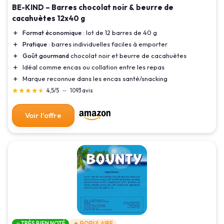
BE-KIND – Barres chocolat noir & beurre de
cacahuètes 12x40 g
＋
Format économique
: lot de 12 barres de 40 g
＋
Pratique
: barres individuelles faciles à emporter
＋
Goût gourmand
chocolat noir et beurre de cacahuètes
＋
Idéal comme encas ou collation entre les repas
＋
Marque reconnue dans les encas santé/snacking
★★★★★
★★★★★
4,5/5
—
1093 avis
Voir l'offre
⭐ TRÈS BIEN NOTÉ
🔥 POPULAIRE