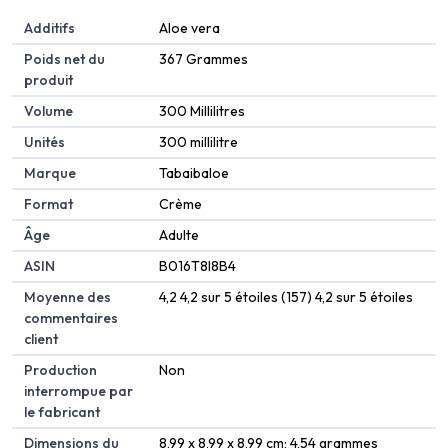
Additifs
‎Aloe vera
Poids net du
‎367 Grammes
produit
Volume
‎300 Millilitres
Unités
‎300 millilitre
Marque
‎Tabaibaloe
Format
‎Crème
Âge
‎Adulte
ASIN
B016T8I8B4
Moyenne des
4,2 4,2 sur 5 étoiles (157) 4,2 sur 5 étoiles
commentaires
client
Production
Non
interrompue par
le fabricant
Dimensions du
8,99 x 8,99 x 8,99 cm; 4,54 grammes