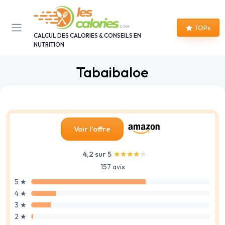
Panneau de gestion des cookies
TOPs
CALCUL DES CALORIES & CONSEILS EN
NUTRITION
Tabaibaloe
Voir l'offre
4,2 sur 5
★★★★★
★★★★★
157 avis
5 ★
4 ★
3 ★
2 ★