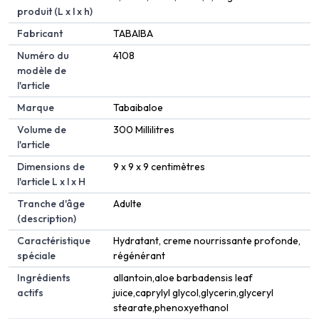
produit (L x l x h)
Fabricant
TABAIBA
Numéro du
4108
modèle de
l'article
Marque
Tabaibaloe
Volume de
300 Millilitres
l'article
Dimensions de
9 x 9 x 9 centimètres
l'article L x l x H
Tranche d'âge
Adulte
(description)
Caractéristique
Hydratant, creme nourrissante profonde,
spéciale
régénérant
Ingrédients
allantoin,aloe barbadensis leaf
actifs
juice,caprylyl glycol,glycerin,glyceryl
stearate,phenoxyethanol