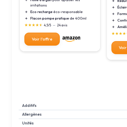
＋
Rédui
irritations
＋
Éclair
＋
Eco recharge
éco-responsable
＋
Formu
＋
Flacon pompe pratique
de 400ml
＋
Conti
★★★★★
★★★★★
4,5/5
—
24 avis
＋
Améli
★★★★
★★★★
Voir l'offre
Voir
Additifs
Allergènes
Unités