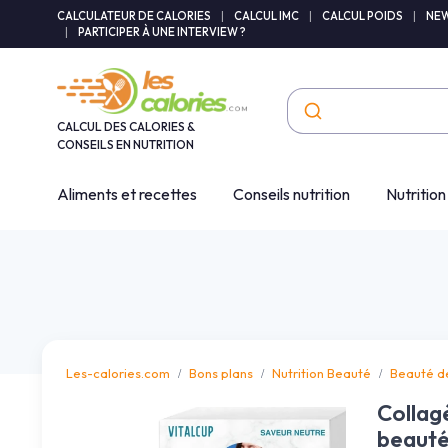
Panneau de gestion des cookies
CALCULATEUR DE CALORIES
|
CALCUL IMC
|
CALCUL POIDS
|
NEW
|
PARTICIPER À UNE INTERVIEW ?
CALCUL DES CALORIES &
CONSEILS EN NUTRITION
Aliments et recettes
Conseils nutrition
Nutrition
Les-calories.com
Bons plans
Nutrition Beauté
Beauté d
Collag
beauté