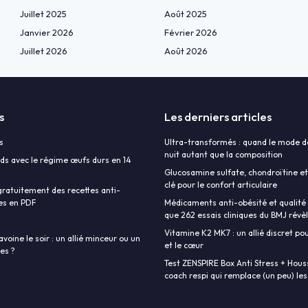
Juillet 2025
Août 2025
Janvier 2026
Février 2026
Juillet 2026
Août 2026
s
Les derniers articles
s
Ultra-transformés : quand le mode d
nuit autant que la composition
ds avec le régime œufs durs en 14
Glucosamine sulfate, chondroïtine et
clé pour le confort articulaire
ratuitement des recettes anti-
es en PDF
Médicaments anti-obésité et qualité d
que 262 essais cliniques du BMJ révè
Vitamine K2 MK7 : un allié discret pou
avoine le soir : un allié minceur ou un
et le cœur
ies ?
Test ZENSPIRE Box Anti Stress + Housse
coach respi qui remplace (un peu) les