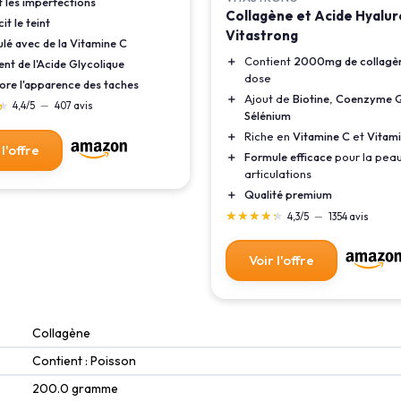
t les imperfections
Collagène et Acide Hyalu
cit le teint
Vitastrong
lé avec de la Vitamine C
＋
Contient
2000mg de collagè
ent de l'Acide Glycolique
dose
ore l'apparence des taches
＋
Ajout de
Biotine
,
Coenzyme 
★
★
4,4/5
—
407 avis
Sélénium
＋
Riche en
Vitamine C
et
Vitam
 l'offre
＋
Formule efficace
pour la peau
articulations
＋
Qualité premium
★★★★★
★★★★★
4,3/5
—
1354 avis
Voir l'offre
‎Collagène
‎Contient : Poisson
‎200.0 gramme