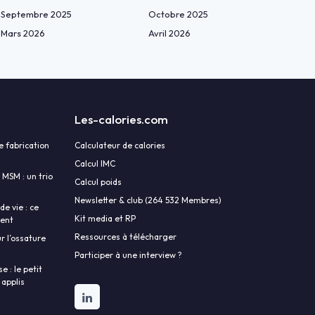
Septembre 2025
Octobre 2025
Mars 2026
Avril 2026
Les-calories.com
e fabrication
Calculateur de calories
Calcul IMC
 MSM : un trio
Calcul poids
Newsletter & club (264 532 Membres)
e vie : ce
Kit media et RP
lent
Ressources à télécharger
r l’ossature
Participer à une interview ?
 : le petit
 applis