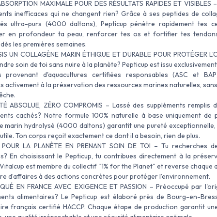
BSORPTION MAXIMALE POUR DES RÉSULTATS RAPIDES ET VISIBLES –
nts inefficaces qui ne changent rien? Grâce à ses peptides de coll
és ultra-purs (4000 daltons), Pepticup pénètre rapidement tes ce
r en profondeur ta peau, renforcer tes os et fortifier tes tendons
 dès les premières semaines.
IS UN COLLAGÈNE MARIN ÉTHIQUE ET DURABLE POUR PROTÉGER L'
ndre soin de toi sans nuire à la planète? Pepticup est issu exclusivemen
s provenant d'aquacultures certifiées responsables (ASC et BAP)
es activement à la préservation des ressources marines naturelles, san
pêche.
É ABSOLUE, ZÉRO COMPROMIS – Lassé des suppléments remplis d'a
ients cachés? Notre formule 100% naturelle à base uniquement de 
e marin hydrolysé (4000 daltons) garantit une pureté exceptionnelle,
nutile. Ton corps reçoit exactement ce dont il a besoin, rien de plus.
POUR LA PLANÈTE EN PRENANT SOIN DE TOI – Tu recherches d
? En choisissant le Pepticup, tu contribues directement à la préserv
 Vitalcup est membre du collectif "1% for the Planet" et reverse chaque
fre d’affaires à des actions concrètes pour protéger l’environnement.
QUÉ EN FRANCE AVEC EXIGENCE ET PASSION – Préoccupé par l'orig
ents alimentaires? Le Pepticup est élaboré près de Bourg-en-Bres
ire français certifié HACCP. Chaque étape de production garantit une 