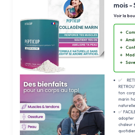
mois - 
Voir la bou
＋
Comp
＋
Amél
＋
Cont
＋
Made
＋
Save
✅ RETR
RETROUVÉ
ton corp
marin ha
naturelle
✅ FACIL
adopter 
chaleur 
quotidie