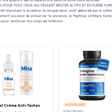
, une qualité irréprochable et une sécurité alimentaire optimale.
 POUR TOUS CEUX QUI VEULENT RESTER ACTIFS ET EN PLEINE FORM
rtif cherchant à accélérer ta récupération, actif débordé par le ryth
ement soucieux de préserver ta jeunesse, le Pepticup s’intègre facil
 pour renforcer ton corps de l’intérieur.
🔥 POPULAIRE
et Crème Anti-Taches
VITASTRONG