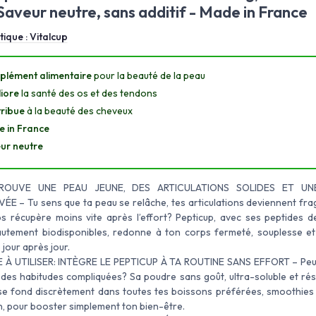
Saveur neutre, sans additif - Made in France
tique :
Vitalcup
lément alimentaire
pour la beauté de la peau
iore
la santé des os et des tendons
ribue
à la beauté des cheveux
 in France
ur neutre
OUVE UNE PEAU JEUNE, DES ARTICULATIONS SOLIDES ET UNE
E – Tu sens que ta peau se relâche, tes articulations deviennent frag
s récupère moins vite après l’effort? Pepticup, avec ses peptides d
utement biodisponibles, redonne à ton corps fermeté, souplesse et
 jour après jour.
E À UTILISER: INTÈGRE LE PEPTICUP À TA ROUTINE SANS EFFORT – Peu
des habitudes compliquées? Sa poudre sans goût, ultra-soluble et rési
se fond discrètement dans toutes tes boissons préférées, smoothies 
n, pour booster simplement ton bien-être.