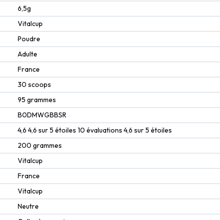
‎6,5g
‎Vitalcup
‎Poudre
‎Adulte
‎France
‎30 scoops
‎95 grammes
B0DMWGBBSR
4,6 4,6 sur 5 étoiles 10 évaluations 4,6 sur 5 étoiles
200 grammes
Vitalcup
France
Vitalcup
Neutre