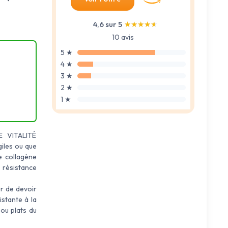
4,6 sur 5
★★★★★
★★★★★
10 avis
5 ★
4 ★
3 ★
2 ★
1 ★
 VITALITÉ
iles ou que
e collagène
 résistance
r de devoir
stante à la
ou plats du