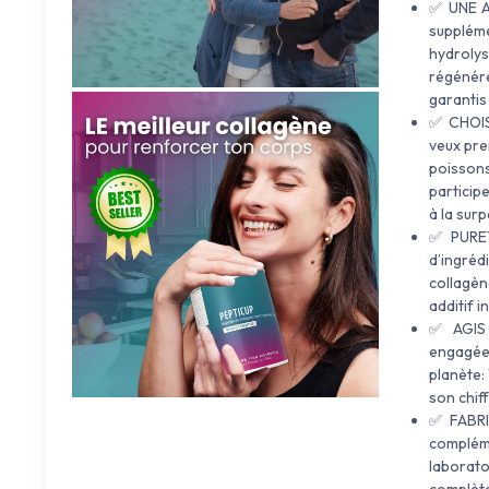
✅ UNE A
suppléme
hydrolys
régénére
garantis
✅ CHOIS
veux pre
poisson
particip
à la sur
✅ PURET
d’ingréd
collagèn
additif i
✅ AGIS 
engagées
planète:
son chif
✅ FABRI
complém
laborato