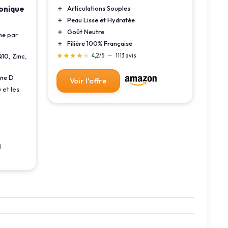
＋
Articulations Souples
ronique
＋
Peau Lisse et Hydratée
＋
Goût Neutre
ne
par
＋
Filière 100% Française
★★★★★
★★★★★
4,2/5
—
1113 avis
Q10
,
Zinc
,
ine D
Voir l'offre
 et les