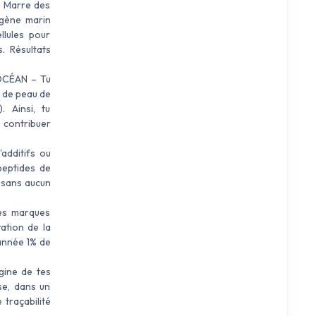
 Marre des
agène marin
llules pour
. Résultats
OCÉAN – Tu
t de peau de
. Ainsi, tu
s contribuer
dditifs ou
peptides de
 sans aucun
es marques
ation de la
 année 1% de
ine de tes
se, dans un
traçabilité