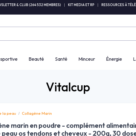
SLETTER & CLUB (264 532 MEMBRES)
|
KIT MEDIA ET RP
|
RESSOURCES À TÉL
 sportive
Beauté
Santé
Minceur
Énergie
L
Vitalcup
e la peau
Collagène Marin
ène marin en poudre - complément alimentai
 peau os tendons et cheveux - 200g, 30 dose