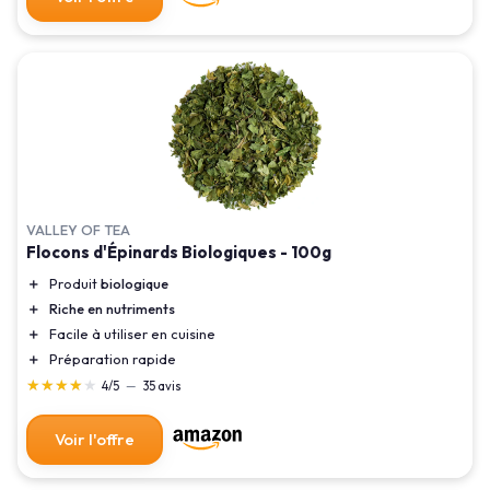
VALLEY OF TEA
Flocons d'Épinards Biologiques - 100g
＋
Produit
biologique
＋
Riche en nutriments
＋
Facile à utiliser en cuisine
＋
Préparation rapide
★★★★★
★★★★★
4/5
—
35 avis
Voir l'offre