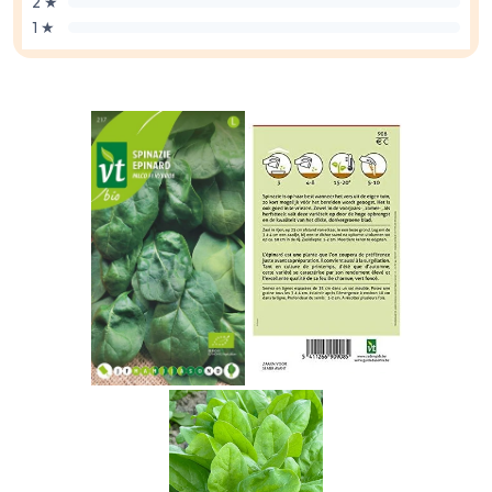
2 ★
1 ★