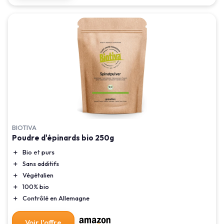
BIOTIVA
Poudre d'épinards bio 250g
＋
Bio
et
purs
＋
Sans additifs
＋
Végétalien
＋
100% bio
＋
Contrôlé en Allemagne
Voir l'offre