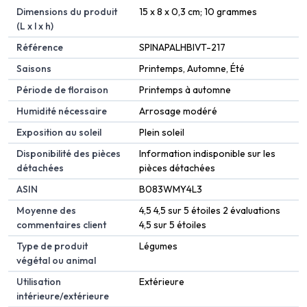
Dimensions du produit
‎15 x 8 x 0,3 cm; 10 grammes
(L x l x h)
Référence
‎SPINAPALHBIVT-217
Saisons
‎Printemps, Automne, Été
Période de floraison
‎Printemps à automne
Humidité nécessaire
‎Arrosage modéré
Exposition au soleil
‎Plein soleil
Disponibilité des pièces
‎Information indisponible sur les
détachées
pièces détachées
ASIN
B083WMY4L3
Moyenne des
4,5 4,5 sur 5 étoiles 2 évaluations
commentaires client
4,5 sur 5 étoiles
Type de produit
Légumes
végétal ou animal
Utilisation
Extérieure
intérieure/extérieure