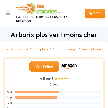
Panneau de gestion des cookies
TOPs
CALCUL DES CALORIES & CONSEILS EN
NUTRITION
Arborix plus vert moins cher
Les-calories.com
Bons plans
Nutrition Énergie
Super-aliments
Voir l'offre
4,5 sur 5
★★★★★
★★★★★
2 avis
5 ★
4 ★
3 ★