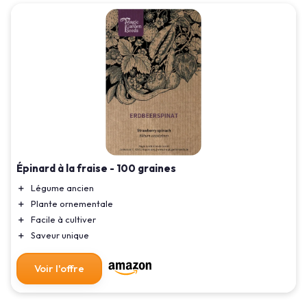
Épinard à la fraise - 100 graines
＋
Légume ancien
＋
Plante ornementale
＋
Facile à cultiver
＋
Saveur unique
Voir l'offre