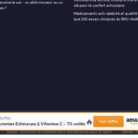
avoine le soir : un allié minceur ou un
clé pour le confort articulaire
ies ?
Médicaments anti-obésité et qualité d
que 262 essais cliniques du BMJ révè
ly Pills
🔥
r de calories
Calcul IMC
Calcul poids
Contact Les-Calories.com
Voir l'offre
ummies Echinacea & Vitamine C - 70 unités
uête - Compléments alimentaires
Ebook - La Nutrition et les compléments
Ebook - Nutrition et compléments alimentaires pour le sport
Ebook - 
lements alimentaires pour la minceur
Ressources Nutrition et Complémen