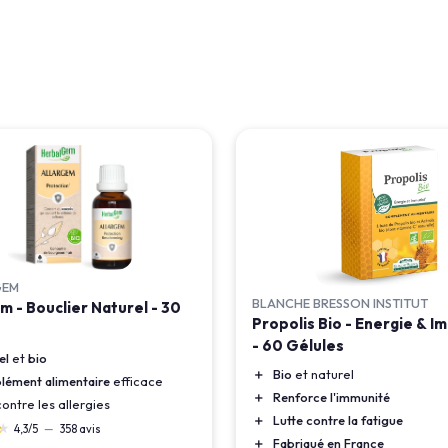
GEM
BLANCHE BRESSON INSTITUT
m - Bouclier Naturel - 30
Propolis Bio - Energie & I
- 60 Gélules
el
et
bio
＋
Bio
et naturel
ément alimentaire
efficace
＋
Renforce l'immunité
ontre les allergies
＋
Lutte contre la fatigue
★
★
4,3/5
—
358 avis
＋
Fabriqué en France