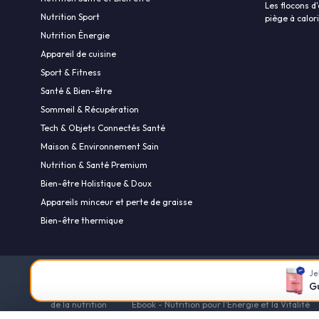
Les flocons d'
Nutrition Sport
piège à calor
Nutrition Énergie
Appareil de cuisine
Sport & Fitness
Santé & Bien-être
Sommeil & Récupération
Tech & Objets Connectés Santé
Maison & Environnement Sain
Nutrition & Santé Premium
Bien-être Holistique & Doux
Appareils minceur et perte de graisse
Bien-être thermique
Jel
Mentions légales
Politique de confidentialité
Calculateu
G
et Club Les-calories.com
Qui sommes-nous ?
Grande Enq
de la nutrition
Ebook - Nutrition pour l'Énergie et la Vitalité
Nutrition et comp