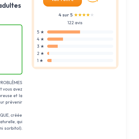
adultes
4 sur 5
★★★★★
★★★★★
122 avis
5 ★
4 ★
3 ★
2 ★
1 ★
PROBLÈMES
nt vous avez
reuse et la
ur prévenir
QUE, créée
turelle, qui
i sorbitol).