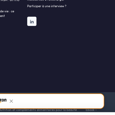
Participer à une interview ?
e vie : ce
lent
Connectez votre marque à notre communauté
Newsletter
 alimentaires pour la santé
Ebook - le guide des fondamentaux
Nutrition et compléments alimentaires pour la beauté
Ebook -
ts alimentaires