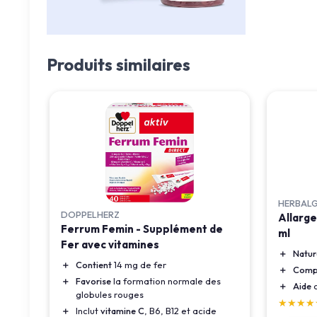
Produits similaires
HERBAL
DOPPELHERZ
Allarge
Ferrum Femin - Supplément de
ml
Fer avec vitamines
＋
Natur
＋
Contient
14 mg de fer
＋
Compl
＋
Favorise
la formation normale des
＋
Aide
c
globules rouges
★★★★
★★★★
＋
Inclut
vitamine C
, B6, B12 et acide