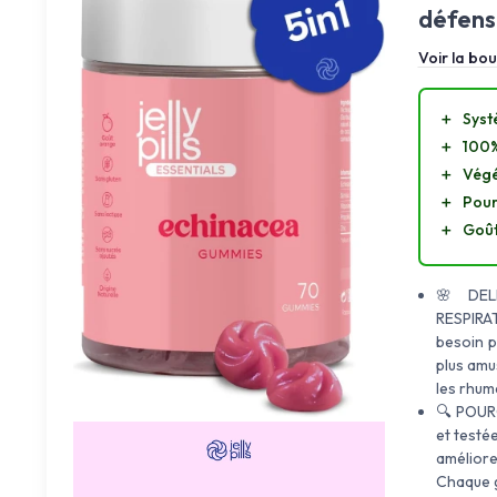
défense
Voir la bou
＋
Syst
＋
100%
＋
Végé
＋
Pour
＋
Goût
🌸 DEL
RESPIRAT
besoin p
plus amu
les rhum
🔍 POUR
et testée
améliore 
Chaque g