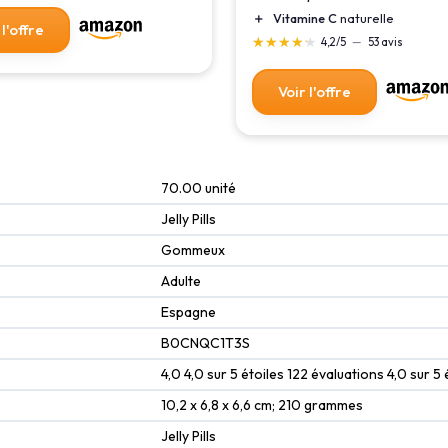
＋
Vitamine C
naturelle
 l'offre
★★★★★
★★★★★
4,2/5
—
53 avis
Voir l'offre
‎70.00 unité
‎Jelly Pills
‎Gommeux
‎Adulte
‎Espagne
B0CNQC1T3S
4,0 4,0 sur 5 étoiles 122 évaluations 4,0 sur 5 
10,2 x 6,8 x 6,6 cm; 210 grammes
Jelly Pills