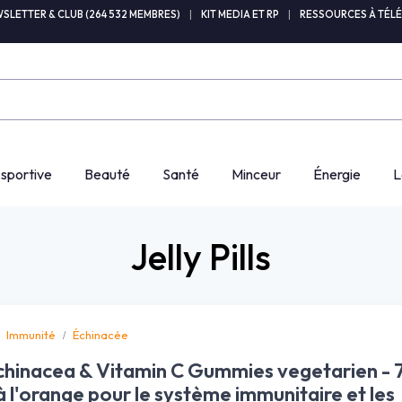
SLETTER & CLUB (264 532 MEMBRES)
|
KIT MEDIA ET RP
|
RESSOURCES À TÉL
 sportive
Beauté
Santé
Minceur
Énergie
L
Jelly Pills
Immunité
Échinacée
chinacea & Vitamin C Gummies vegetarien - 
à l'orange pour le système immunitaire et les