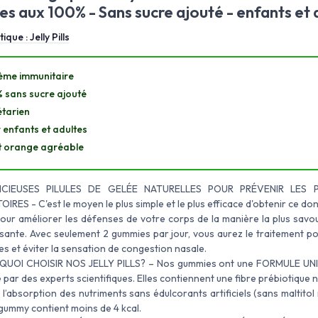
s aux 100% - Sans sucre ajouté - enfants et 
tique :
Jelly Pills
ème immunitaire
 sans sucre ajouté
tarien
 enfants et adultes
 orange agréable
ICIEUSES PILULES DE GELÉE NATURELLES POUR PRÉVENIR LES 
OIRES - C'est le moyen le plus simple et le plus efficace d'obtenir ce do
our améliorer les défenses de votre corps de la manière la plus savou
sante. Avec seulement 2 gummies par jour, vous aurez le traitement po
es et éviter la sensation de congestion nasale.
QUOI CHOISIR NOS JELLY PILLS? – Nos gummies ont une FORMULE UNI
 par des experts scientifiques. Elles contiennent une fibre prébiotique na
l’absorption des nutriments sans édulcorants artificiels (sans maltitol n
ummy contient moins de 4 kcal.