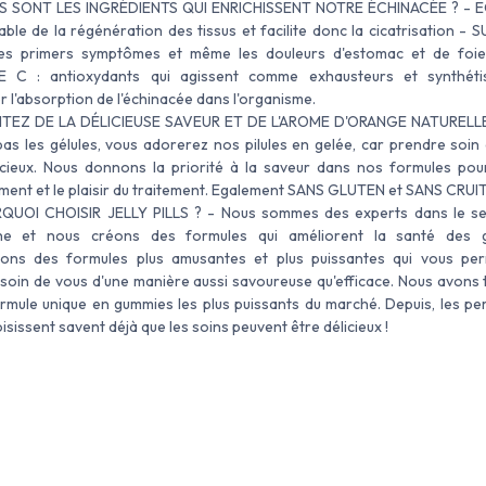
S SONT LES INGRÉDIENTS QUI ENRICHISSENT NOTRE ÉCHINACÉE ? - E
ble de la régénération des tissus et facilite donc la cicatrisation - S
les primers symptômes et même les douleurs d'estomac et de foie
E C : antioxydants qui agissent comme exhausteurs et synthéti
r l'absorption de l'échinacée dans l'organisme.
ITEZ DE LA DÉLICIEUSE SAVEUR ET DE L'AROME D'ORANGE NATURELLES
pas les gélules, vous adorerez nos pilules en gelée, car prendre soin
icieux. Nous donnons la priorité à la saveur dans nos formules pou
ement et le plaisir du traitement. Egalement SANS GLUTEN et SANS CRUIT
QUOI CHOISIR JELLY PILLS ? - Nous sommes des experts dans le se
he et nous créons des formules qui améliorent la santé des 
nons des formules plus amusantes et plus puissantes qui vous pe
soin de vous d'une manière aussi savoureuse qu'efficace. Nous avons
rmule unique en gummies les plus puissants du marché. Depuis, les pe
sissent savent déjà que les soins peuvent être délicieux !