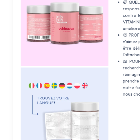
🍃 QUEL
responsa
contre 
VITAMIN
améliore
😋 PROF
n'aimez 
être dél
l'attach
📖 POUR
recherc
réimagi
prendre 
notre fo
nous choi