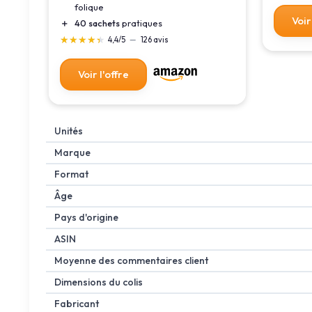
folique
Voir
＋
40 sachets
pratiques
★★★★★
★★★★★
4,4/5
—
126 avis
Voir l'offre
Unités
Marque
Format
Âge
Pays d'origine
ASIN
Moyenne des commentaires client
Dimensions du colis
Fabricant