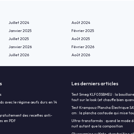
Juillet 2024
Août 2024
Janvier 2025
Février 2025
Juillet 2025
Août 2025
Janvier 2026
Février 2026
Juillet 2026
Août 2026
s
Les derniers articles
s
Test Smeg KLF03SBMEU : la bouilloire
tout sur le look (et chauffe bien qu
ds avec le régime œufs durs en 14
Test Krampouz Plancha Électrique S
cm : la plancha costaude qui mise tout
ratuitement des recettes anti-
es en PDF
Ultra-transformés : quand le mode d
nuit autant que la composition
Glucosamine sulfate, chondroïtine et