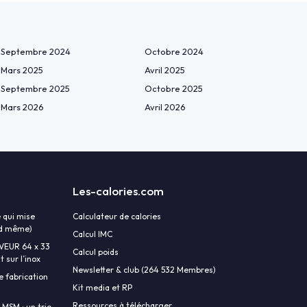
Septembre 2024
Octobre 2024
Mars 2025
Avril 2025
Septembre 2025
Octobre 2025
Mars 2026
Avril 2026
Les-calories.com
 qui mise
Calculateur de calories
and même)
Calcul IMC
AVEUR 64 x 33
Calcul poids
 sur l’inox
Newsletter & club (264 532 Membres)
e fabrication
Kit media et RP
Ressources à télécharger
 MSM : un trio