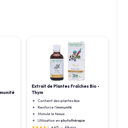
Extrait de Plantes Fraîches Bio -
mmunité
Thym
＋
Contient des plantes
bio
＋
Renforce l'
immunité
＋
Stimule le
tonus
＋
Utilisation en
phytothérapie
★★★★★
★★★★★
4,4/5
—
414 avis