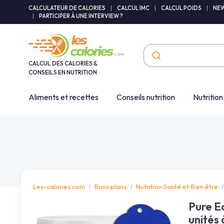
Panneau de gestion des cookies
CALCULATEUR DE CALORIES
|
CALCUL IMC
|
CALCUL POIDS
|
NEW
|
PARTICIPER À UNE INTERVIEW ?
CALCUL DES CALORIES &
CONSEILS EN NUTRITION
Aliments et recettes
Conseils nutrition
Nutrition
Les-calories.com
Bons plans
Nutrition Santé et Bien être
Pure E
unités 