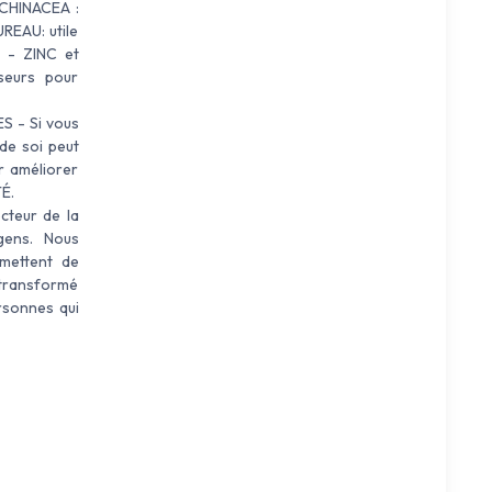
CHINACEA :
UREAU: utile
 - ZINC et
seurs pour
 - Si vous
 de soi peut
r améliorer
É.
cteur de la
gens. Nous
rmettent de
 transformé
rsonnes qui