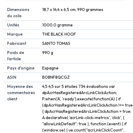
Dimensions
‎18,7 x 14,4 x 6,5 cm; 990 grammes
du colis
Unités
‎1000.0 gramme
Marque
‎THE BLACK HOOF
Fabricant
‎SANTO TOMAS
Poids de
‎990 g
l'article
Pays d'origine
‎Espagne
ASIN
B08NF8QCGZ
Moyenne des
4,5 4,5 sur 5 étoiles 734 évaluations var
commentaires
dpAcrHasRegisteredArcLinkClickAction;
client
P.when('A', 'ready').execute(function(A) { if
(dpAcrHasRegisteredArcLinkClickAction !== true
{ dpAcrHasRegisteredArcLinkClickAction = true;
A.declarative( 'acrLink-click-metrics', 'click', {
"allowLinkDefault": true }, function (event) { if
(window.ue) { ue.count("acrLinkClickCount",