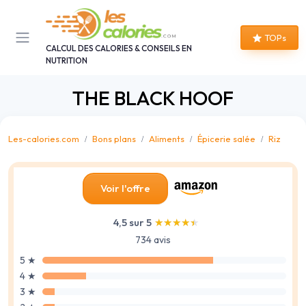
Panneau de gestion des cookies
TOPs
CALCUL DES CALORIES & CONSEILS EN
NUTRITION
THE BLACK HOOF
Les-calories.com
Bons plans
Aliments
Épicerie salée
Riz
Voir l'offre
4,5 sur 5
★★★★★
★★★★★
734 avis
5 ★
4 ★
3 ★