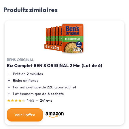
Produits similaires
BENS ORIGINAL
Riz Complet BEN'S ORIGINAL 2 Min (Lot de 6)
＋
Prêt en
2 minutes
＋
Riche
en fibres
＋
Format
pratique
de 220 g par sachet
＋
Lot économique de
6 sachets
★★★★★
★★★★★
4,4/5
—
244 avis
Voir l'offre