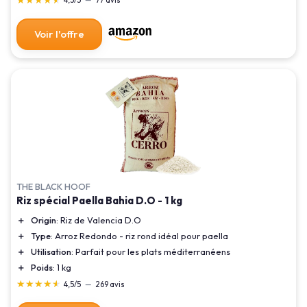
4,5/5
—
77 avis
Voir l'offre
THE BLACK HOOF
Riz spécial Paella Bahia D.O - 1 kg
＋
Origin
: Riz de Valencia D.O
＋
Type
: Arroz Redondo - riz rond idéal pour paella
＋
Utilisation
: Parfait pour les plats méditerranéens
＋
Poids
: 1 kg
★★★★★
★★★★★
4,5/5
—
269 avis