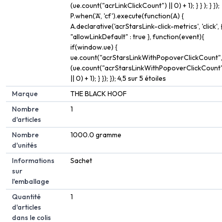
(ue.count("acrLinkClickCount") || 0) + 1); } } ); } });
P.when('A', 'cf').execute(function(A) {
A.declarative('acrStarsLink-click-metrics', 'click', 
"allowLinkDefault" : true }, function(event){
if(window.ue) {
ue.count("acrStarsLinkWithPopoverClickCount"
(ue.count("acrStarsLinkWithPopoverClickCount
|| 0) + 1); } }); }); 4,5 sur 5 étoiles
Marque
THE BLACK HOOF
Nombre
1
d'articles
Nombre
1000.0 gramme
d'unités
Informations
Sachet
sur
l'emballage
Quantité
1
d'articles
dans le colis