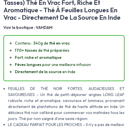
Tasses) Thé En Vrac Fort, Riche Et
Aromatique - Thé À Feuilles Longues En
Vrac - Directement De La Source En Inde
Voir la boutique :
VAHDAM
＋
Contenu : 340g de
thé en vrac
＋
170+ tasses
de thé préparées
＋
Fort
,
riche
et
aromatique
＋
Fèves longues
pour une meilleure infusion
＋
Directement de la source
en Inde
FEUILLES DE THÉ NOIR FORTES, AUDACIEUSES ET
SAVOUREUSES - Un thé de petit-déjeuner anglais LONG LEAF
robuste, riche et aromatique, savoureux et lumineux, provenant
directement de plantations de thé de haute altitude en Inde. Un
délicieux thé noir caféiné pour commencer vos matinées tous les
jours. Thé pur non saigné d'une seule région
LE CADEAU PARFAIT POUR LES PROCHES - Il n'y a pas de meilleur