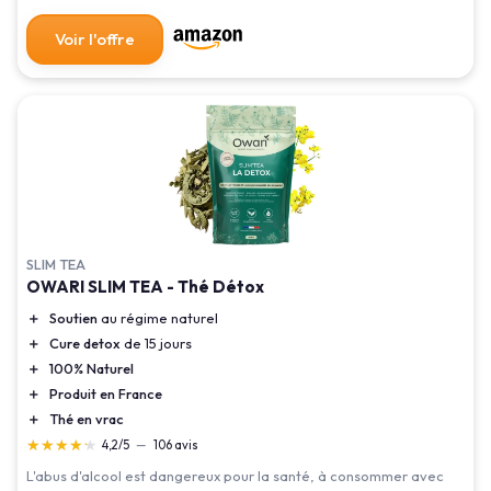
Voir l'offre
SLIM TEA
OWARI SLIM TEA - Thé Détox
＋
Soutien
au régime naturel
＋
Cure detox
de 15 jours
＋
100% Naturel
＋
Produit en France
＋
Thé en vrac
★★★★★
★★★★★
4,2/5
—
106 avis
L'abus d'alcool est dangereux pour la santé, à consommer avec