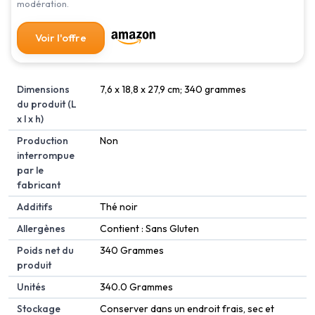
modération.
Voir l'offre
Dimensions
‎7,6 x 18,8 x 27,9 cm; 340 grammes
du produit (L
x l x h)
Production
‎Non
interrompue
par le
fabricant
Additifs
‎Thé noir
Allergènes
‎Contient : Sans Gluten
Poids net du
‎340 Grammes
produit
Unités
‎340.0 Grammes
Stockage
‎Conserver dans un endroit frais, sec et