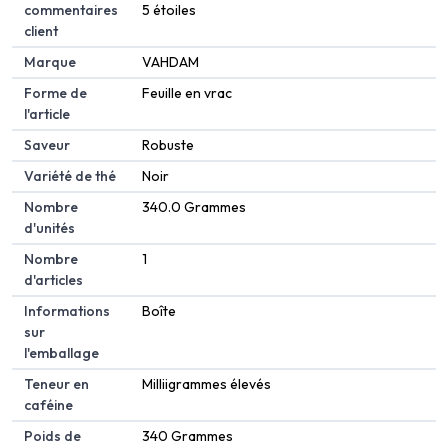
commentaires
5 étoiles
client
Marque
VAHDAM
Forme de
Feuille en vrac
l'article
Saveur
Robuste
Variété de thé
Noir
Nombre
340.0 Grammes
d'unités
Nombre
1
d'articles
Informations
Boîte
sur
l'emballage
Teneur en
Milliigrammes élevés
caféine
Poids de
340 Grammes