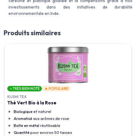
carbone et plastique globale et la compensons grâce à nos
investissements dans des initiatives de durabilité
environnementale en Inde.
Produits similaires
⭐ TRÈS BIEN NOTÉ
🔥 POPULAIRE
KUSMI TEA
Thé Vert Bio à la Rose
＋
Biologique
et naturel
＋
Aromatisé
aux arômes de rose
＋
Boîte en métal
réutilisable
＋
Quantité
pour environ 50 tasses