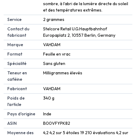
sombre, à l'abri de la lumière directe du soleil
et des températures extrêmes.
Service
‎2 grammes
Contact du
‎Stelcore Retail U.G.Hauptbahnhof
fabricant
Europaplatz 2, 10557 Berlin, Germany
Marque
‎VAHDAM
Format
‎Feuille en vrac
Spécialité
‎Sans gluten
Teneur en
‎Milliigrammes élevés
caféine
Fabricant
‎VAHDAM
Poids de
‎340 g
l'article
Pays d'origine
‎Inde
ASIN
B00VFYPK82
Moyenne des
4,2 4,2 sur 5 étoiles 19 210 évaluations 4,2 sur