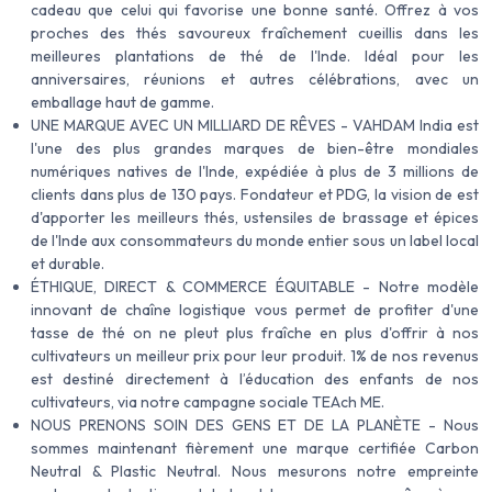
cadeau que celui qui favorise une bonne santé. Offrez à vos
proches des thés savoureux fraîchement cueillis dans les
meilleures plantations de thé de l'Inde. Idéal pour les
anniversaires, réunions et autres célébrations, avec un
emballage haut de gamme.
UNE MARQUE AVEC UN MILLIARD DE RÊVES - VAHDAM India est
l'une des plus grandes marques de bien-être mondiales
numériques natives de l'Inde, expédiée à plus de 3 millions de
clients dans plus de 130 pays. Fondateur et PDG, la vision de est
d'apporter les meilleurs thés, ustensiles de brassage et épices
de l'Inde aux consommateurs du monde entier sous un label local
et durable.
ÉTHIQUE, DIRECT & COMMERCE ÉQUITABLE - Notre modèle
innovant de chaîne logistique vous permet de profiter d'une
tasse de thé on ne pleut plus fraîche en plus d'offrir à nos
cultivateurs un meilleur prix pour leur produit. 1% de nos revenus
est destiné directement à l’éducation des enfants de nos
cultivateurs, via notre campagne sociale TEAch ME.
NOUS PRENONS SOIN DES GENS ET DE LA PLANÈTE - Nous
sommes maintenant fièrement une marque certifiée Carbon
Neutral & Plastic Neutral. Nous mesurons notre empreinte