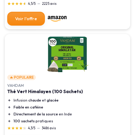
★★★★★
★★★★★
4,5/5
—
2225 avis
Voir l'offre
🔥 POPULAIRE
VAHDAM
Thé Vert Himalayen (100 Sachets)
＋
Infusion
chaude
et
glacée
＋
Faible en caféine
＋
Directement de la source
en Inde
＋
100 sachets
pratiques
★★★★★
★★★★★
4,3/5
—
3486 avis