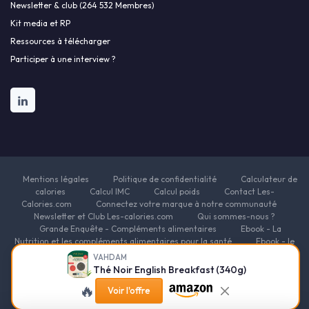
Newsletter & club (264 532 Membres)
Kit media et RP
Ressources à télécharger
Participer à une interview ?
Mentions légales
Politique de confidentialité
Calculateur de
calories
Calcul IMC
Calcul poids
Contact Les-
Calories.com
Connectez votre marque à notre communauté
Newsletter et Club Les-calories.com
Qui sommes-nous ?
Grande Enquête - Compléments alimentaires
Ebook - La
Nutrition et les compléments alimentaires pour la santé
Ebook - le
guide des fondamentaux de la nutrition
Ebook - Nutrition pour
VAHDAM
l'Énergie et la Vitalité
Ebook - Nutrition et compléments
Thé Noir English Breakfast (340g)
alimentaires pour le sport
Ebook - Nutrition et compléments
🔥
Voir l'offre
alimentaires pour la beauté
Ebook - Nutrition et complements
alimentaires pour la minceur
Ressources Nutrition et Compléments