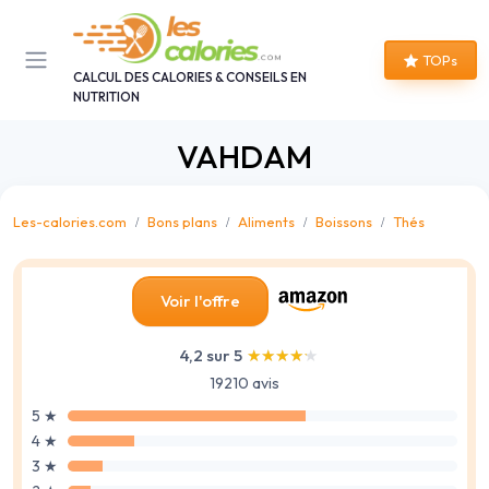
Panneau de gestion des cookies
TOPs
CALCUL DES CALORIES & CONSEILS EN
NUTRITION
VAHDAM
Les-calories.com
Bons plans
Aliments
Boissons
Thés
Voir l'offre
4,2 sur 5
★★★★★
★★★★★
19210 avis
5 ★
4 ★
3 ★