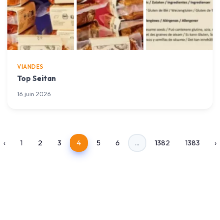
VIANDES
Top Seitan
16 juin 2026
‹
1
2
3
4
5
6
...
1382
1383
›