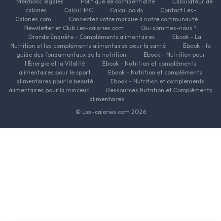
Mentions légales
Politique de confidentialité
Calculateur de
calories
Calcul IMC
Calcul poids
Contact Les-
Calories.com
Connectez votre marque à notre communauté
Newsletter et Club Les-calories.com
Qui sommes-nous ?
Grande Enquête - Compléments alimentaires
Ebook - La
Nutrition et les compléments alimentaires pour la santé
Ebook - le
guide des fondamentaux de la nutrition
Ebook - Nutrition pour
l'Énergie et la Vitalité
Ebook - Nutrition et compléments
alimentaires pour le sport
Ebook - Nutrition et compléments
alimentaires pour la beauté
Ebook - Nutrition et complements
alimentaires pour la minceur
Ressources Nutrition et Compléments
alimentaires
© Les-calories.com 2026