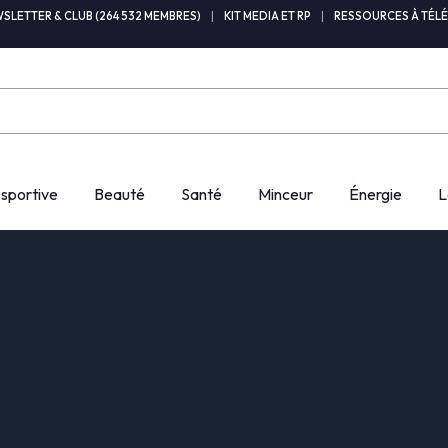
SLETTER & CLUB (264 532 MEMBRES)
|
KIT MEDIA ET RP
|
RESSOURCES À TÉL
 sportive
Beauté
Santé
Minceur
Énergie
L