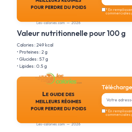
pour perdre du poids
*
En remplissant
commerciales p
Les-calories.com — 2026
Valeur nutritionnelle pour 100 g
Calories : 249 kcal
• Proteines : 2 g
• Glucides : 57 g
• Lipides : 0.5 g
Téléchargez
Le guide des
meilleurs régimes
pour perdre du poids
*
En remplissant
commerciales p
Les-calories.com — 2026