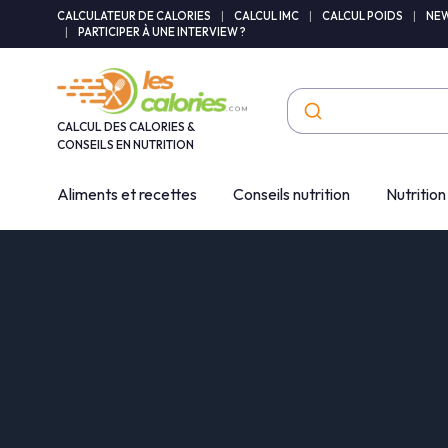
Panneau de gestion des cookies
CALCULATEUR DE CALORIES
|
CALCUL IMC
|
CALCUL POIDS
|
NEW
|
PARTICIPER À UNE INTERVIEW ?
CALCUL DES CALORIES &
CONSEILS EN NUTRITION
Aliments et recettes
Conseils nutrition
Nutrition