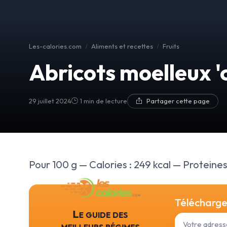
Les-calories.com
Aliments et recettes
Fruits
Abricots moelleux '
29 juillet 2024
1 min de lecture
Partager cette page
Pour 100 g — Calories : 249 kcal — Proteines :
Téléchargez
Le guide des
meilleurs régimes