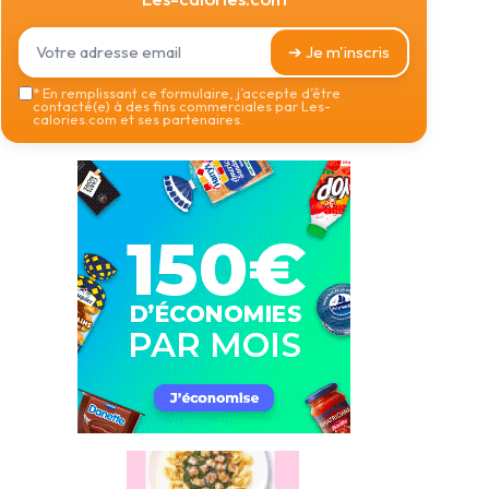
➔ Je m'inscris
*
En remplissant ce formulaire, j’accepte d’être
contacté(e) à des fins commerciales par Les-
calories.com et ses partenaires.