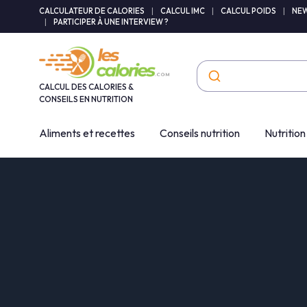
Panneau de gestion des cookies
CALCULATEUR DE CALORIES
|
CALCUL IMC
|
CALCUL POIDS
|
NEW
|
PARTICIPER À UNE INTERVIEW ?
CALCUL DES CALORIES &
CONSEILS EN NUTRITION
Aliments et recettes
Conseils nutrition
Nutrition