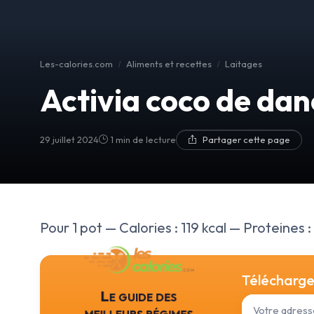
Les-calories.com
Aliments et recettes
Laitages
Activia coco de da
29 juillet 2024
1 min de lecture
Partager cette page
Pour 1 pot — Calories : 119 kcal — Proteines : 
Téléchargez
Le guide des
meilleurs régimes