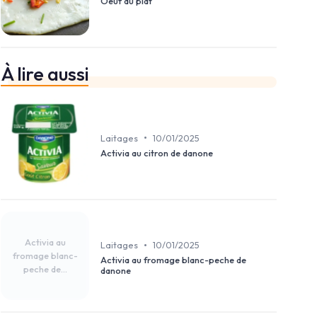
Oeuf au plat
À lire aussi
•
Laitages
10/01/2025
Activia au citron de danone
Activia au
•
Laitages
10/01/2025
fromage blanc-
Activia au fromage blanc-peche de
peche de...
danone