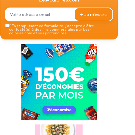
➔ Je m'inscris
*
En remplissant ce formulaire, j’accepte d’être
contacté(e) à des fins commerciales par Les-
calories.com et ses partenaires.