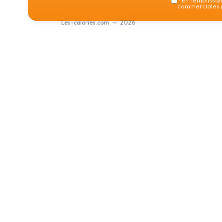
*
En remplissant
commerciales p
Les-calories.com — 2026