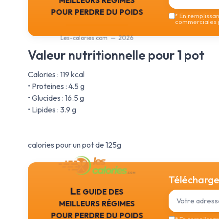
pour perdre du poids
*
En remplissant
commerciales p
Les-calories.com — 2026
Valeur nutritionnelle pour 1 pot
Calories : 119 kcal
• Proteines : 4.5 g
• Glucides : 16.5 g
• Lipides : 3.9 g
calories pour un pot de 125g
Téléchargez
Le guide des
meilleurs régimes
pour perdre du poids