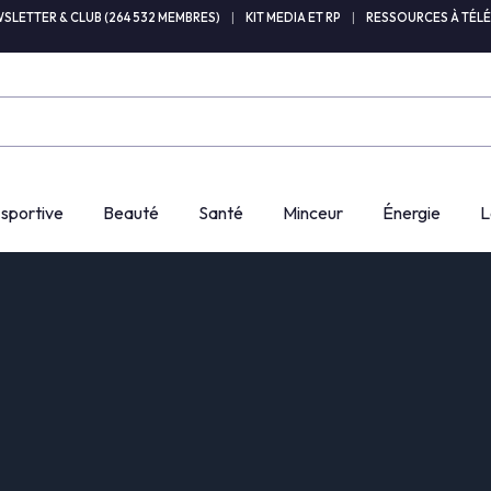
SLETTER & CLUB (264 532 MEMBRES)
|
KIT MEDIA ET RP
|
RESSOURCES À TÉL
 sportive
Beauté
Santé
Minceur
Énergie
L