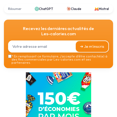
Résumer
ChatGPT
Claude
Mistral
Recevez les dernières actualités de
Les-calories.com
➔ Je m'inscris
*
En remplissant ce formulaire, j’accepte d’être contacté(e) à
des fins commerciales par Les-calories.com et ses
partenaires.