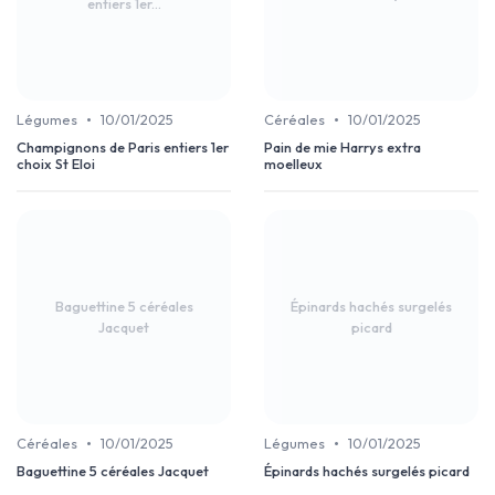
entiers 1er...
•
•
Légumes
10/01/2025
Céréales
10/01/2025
Champignons de Paris entiers 1er
Pain de mie Harrys extra
choix St Eloi
moelleux
Baguettine 5 céréales
Épinards hachés surgelés
Jacquet
picard
•
•
Céréales
10/01/2025
Légumes
10/01/2025
Baguettine 5 céréales Jacquet
Épinards hachés surgelés picard