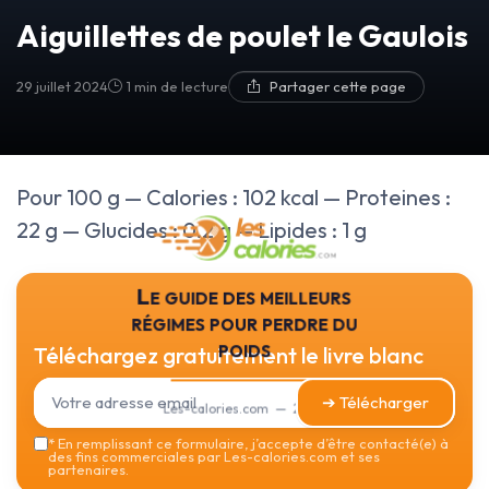
Aiguillettes de poulet le Gaulois
29 juillet 2024
1 min de lecture
Partager cette page
Pour 100 g — Calories : 102 kcal — Proteines :
22 g — Glucides : 0.2 g — Lipides : 1 g
Le guide des meilleurs
régimes pour perdre du
poids
Téléchargez gratuitement le livre blanc
➔ Télécharger
Les-calories.com — 2026
*
En remplissant ce formulaire, j’accepte d’être contacté(e) à
des fins commerciales par Les-calories.com et ses
partenaires.