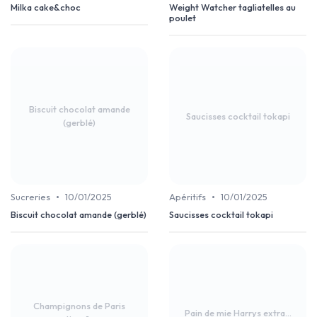
Milka cake&choc
Weight Watcher tagliatelles au
poulet
Biscuit chocolat amande
Saucisses cocktail tokapi
(gerblé)
•
•
Sucreries
10/01/2025
Apéritifs
10/01/2025
Biscuit chocolat amande (gerblé)
Saucisses cocktail tokapi
Champignons de Paris
Pain de mie Harrys extra...