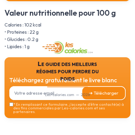
Valeur nutritionnelle pour 100 g
Calories : 102 kcal
• Proteines : 22 g
• Glucides : 0.2 g
• Lipides : 1 g
Le guide des meilleurs
régimes pour perdre du
poids
Téléchargez gratuitement le livre blanc
➔ Télécharger
Les-calories.com — 2026
*
En remplissant ce formulaire, j’accepte d’être contacté(e) à
des fins commerciales par Les-calories.com et ses
partenaires.