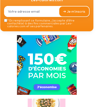
➔ Je m'inscris
*
En remplissant ce formulaire, j’accepte d’être
contacté(e) à des fins commerciales par Les-
calories.com et ses partenaires.