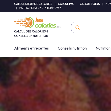
Panneau de gestion des cookies
CALCULATEUR DE CALORIES
|
CALCUL IMC
|
CALCUL POIDS
|
NEW
|
PARTICIPER À UNE INTERVIEW ?
CALCUL DES CALORIES &
CONSEILS EN NUTRITION
Aliments et recettes
Conseils nutrition
Nutrition