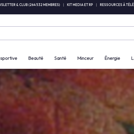
SLETTER & CLUB (264 532 MEMBRES)
|
KIT MEDIA ET RP
|
RESSOURCES À TÉL
 sportive
Beauté
Santé
Minceur
Énergie
L