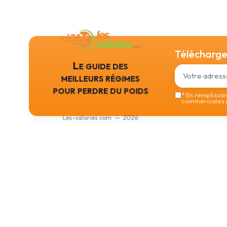
Téléchargez
Le guide des
meilleurs régimes
pour perdre du poids
*
En remplissant
commerciales p
Les-calories.com — 2026