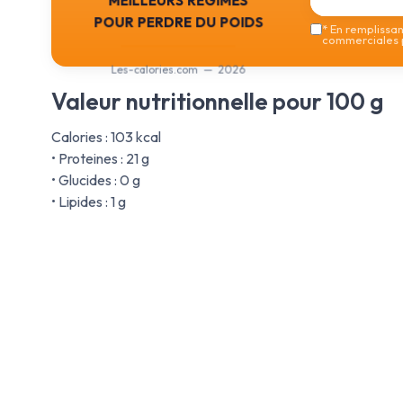
pour perdre du poids
*
En remplissant
commerciales p
Les-calories.com — 2026
Valeur nutritionnelle pour 100 g
Calories : 103 kcal
• Proteines : 21 g
• Glucides : 0 g
• Lipides : 1 g