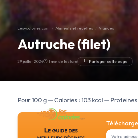
Les-calories.com
Aliments et recettes
Viandes
Autruche (filet)
29 juillet 2024
1 min de lecture
Partager cette page
Pour 100 g — Calories : 103 kcal — Proteines :
Téléchargez
Le guide des
meilleurs régimes