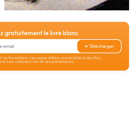
 gratuitement le livre blanc
➔ Télécharger
 ce formulaire, j’accepte d’être contacté(e) à des fins
ar Les-calories.com et ses partenaires.