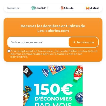
Résumer
ChatGPT
Claude
Mistral
Recevez les dernières actualités de
Les-calories.com
➔ Je m'inscris
*
En remplissant ce formulaire, j’accepte d’être contacté(e) à
des fins commerciales par Les-calories.com et ses
partenaires.