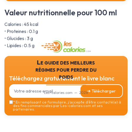
Valeur nutritionnelle pour 100 ml
Calories : 45 kcal
• Proteines : 0.1 g
• Glucides : 3 g
• Lipides : 0.5 g
Le guide des meilleurs
régimes pour perdre du
poids
Téléchargez gratuitement le livre blanc
➔ Télécharger
Les-calories.com — 2026
*
En remplissant ce formulaire, j’accepte d’être contacté(e) à
des fins commerciales par Les-calories.com et ses
partenaires.