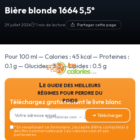
Bière blonde 1664 5,5°
29 juillet 2024
1 min de lecture
Partager cette page
Pour 100 ml — Calories : 45 kcal — Proteines :
0.1 g — Glucides : 3 g — Lipides : 0.5 g
Le guide des meilleurs
régimes pour perdre du
poids
Téléchargez gratuitement le livre blanc
➔ Télécharger
Les-calories.com — 2026
*
En remplissant ce formulaire, j’accepte d’être contacté(e) à
des fins commerciales par Les-calories.com et ses
partenaires.