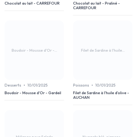
Chocolat au lait - CARREFOUR
Chocolat au lait - Praliné -
CARREFOUR
Boudoir - Mousse d'Or -...
Filet de Sardine à l'huile...
•
•
Desserts
10/01/2025
Poissons
10/01/2025
Boudoir - Mousse d'Or - Gardeil
Filet de Sardine à l'huile d'olive -
AUCHAN
Mélange pour Salade
Nuggets blé, oignons -