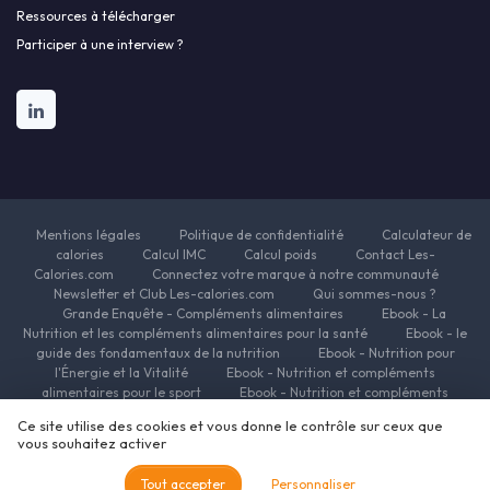
Ressources à télécharger
Participer à une interview ?
Mentions légales
Politique de confidentialité
Calculateur de
calories
Calcul IMC
Calcul poids
Contact Les-
Calories.com
Connectez votre marque à notre communauté
Newsletter et Club Les-calories.com
Qui sommes-nous ?
Grande Enquête - Compléments alimentaires
Ebook - La
Nutrition et les compléments alimentaires pour la santé
Ebook - le
guide des fondamentaux de la nutrition
Ebook - Nutrition pour
l'Énergie et la Vitalité
Ebook - Nutrition et compléments
alimentaires pour le sport
Ebook - Nutrition et compléments
alimentaires pour la beauté
Ebook - Nutrition et complements
Ce site utilise des cookies et vous donne le contrôle sur ceux que
alimentaires pour la minceur
Ressources Nutrition et Compléments
vous souhaitez activer
alimentaires
© Les-calories.com 2026
Tout accepter
Personnaliser