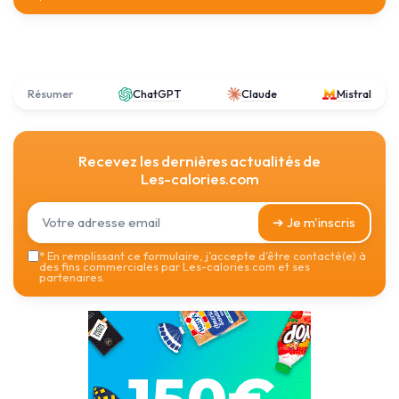
Résumer
ChatGPT
Claude
Mistral
Recevez les dernières actualités de
Les-calories.com
➔ Je m'inscris
*
En remplissant ce formulaire, j’accepte d’être contacté(e) à
des fins commerciales par Les-calories.com et ses
partenaires.