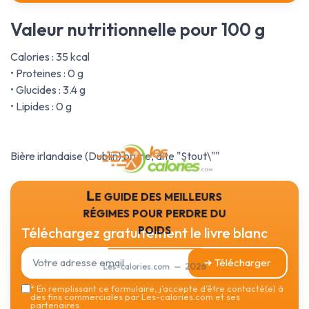
Valeur nutritionnelle pour 100 g
Calories : 35 kcal
• Proteines : 0 g
• Glucides : 3.4 g
• Lipides : 0 g
Bière irlandaise (Dublin) brune, dite "Stout\""
Le guide des meilleurs
régimes pour perdre du
poids
Téléchargez gratuitement le livre blanc
➔ Télécharger
Les-calories.com — 2026
*
En remplissant ce formulaire, j’accepte d’être contacté(e) à
des fins commerciales par Les-calories.com et ses
partenaires.