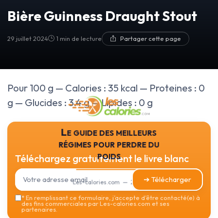
Bière Guinness Draught Stout
29 juillet 2024
1 min de lecture
Partager cette page
Pour 100 g — Calories : 35 kcal — Proteines : 0
g — Glucides : 3.4 g — Lipides : 0 g
Le guide des meilleurs
régimes pour perdre du
poids
Téléchargez gratuitement le livre blanc
➔ Télécharger
Les-calories.com — 2026
*
En remplissant ce formulaire, j’accepte d’être contacté(e) à
des fins commerciales par Les-calories.com et ses
partenaires.