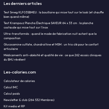
Les derniers articles
Test Smeg KLF03SBMEU : la bouilloire qui mise tout sur le look (et chauffe
bien quand même)
Test Krampouz Plancha Électrique SAVEUR 64 x 33 cm : la plancha
costaude qui mise tout sur l’inox
Ultra-transformés : quand le mode de fabrication nuit autant que la
composition
Glucosamine sulfate, chondroïtine et MSM : un trio clé pour le confort
articulaire
Médicaments anti-obésité et qualité de vie : ce que 262 essais cliniques
du BMJ révèlent
Les-calories.com
Calculateur de calories
Calcul IMC
Calcul poids
Newsletter & club (264 532 Membres)
Kit media et RP