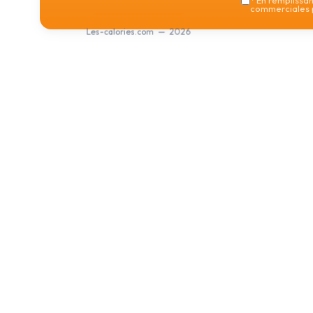
*
En remplissant
commerciales p
Les-calories.com — 2026