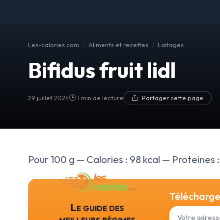
Les-calories.com
Aliments et recettes
Laitages
Bifidus fruit lidl
29 juillet 2024
1 min de lecture
Partager cette page
Pour 100 g — Calories : 98 kcal — Proteines : 
Téléchargez
Le guide des
meilleurs régimes