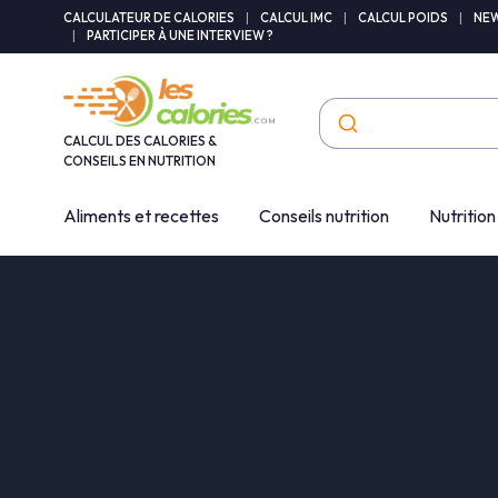
Panneau de gestion des cookies
CALCULATEUR DE CALORIES
|
CALCUL IMC
|
CALCUL POIDS
|
NEW
|
PARTICIPER À UNE INTERVIEW ?
CALCUL DES CALORIES &
CONSEILS EN NUTRITION
Aliments et recettes
Conseils nutrition
Nutrition