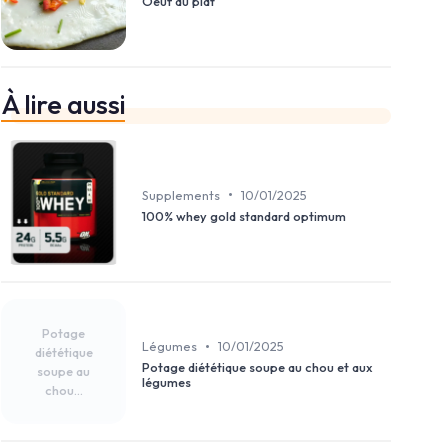
Oeuf au plat
À lire aussi
•
Supplements
10/01/2025
100% whey gold standard optimum
Potage
•
Légumes
10/01/2025
diététique
Potage diététique soupe au chou et aux
soupe au
légumes
chou...