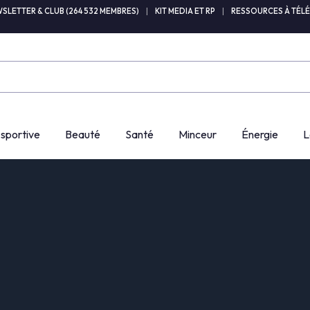
SLETTER & CLUB (264 532 MEMBRES)
|
KIT MEDIA ET RP
|
RESSOURCES À TÉL
 sportive
Beauté
Santé
Minceur
Énergie
L