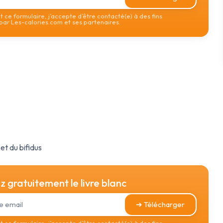
 ce formulaire, j’accepte d’être contacté(e) à des fins
ar Les-calories.com et ses partenaires.
et du bifidus
 gratuitement le livre blanc
➔ Télécharger