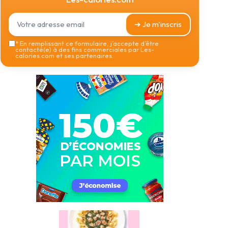
➔ Je m'inscris
*
En remplissant ce formulaire, j’accepte d’être
contacté(e) à des fins commerciales par Les-
calories.com et ses partenaires.