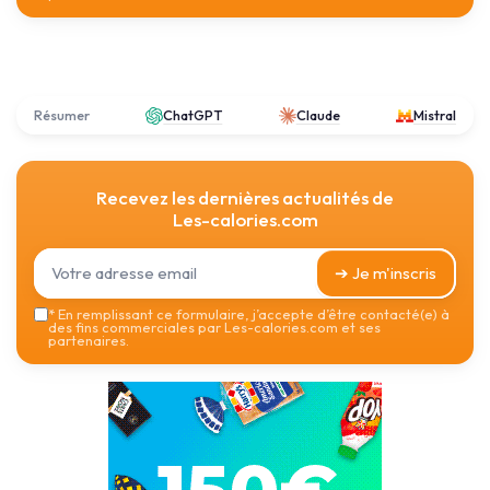
Résumer
ChatGPT
Claude
Mistral
Recevez les dernières actualités de
Les-calories.com
➔ Je m'inscris
*
En remplissant ce formulaire, j’accepte d’être contacté(e) à
des fins commerciales par Les-calories.com et ses
partenaires.