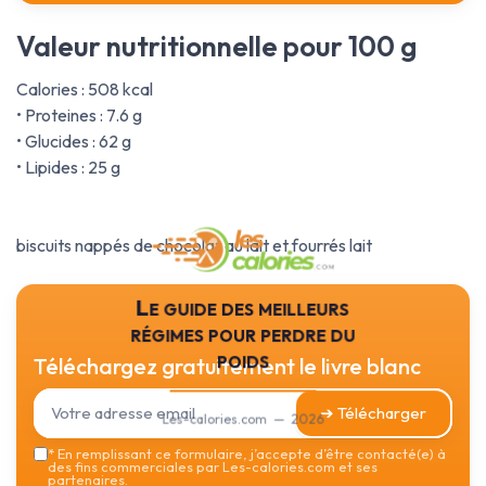
Valeur nutritionnelle pour 100 g
Calories : 508 kcal
• Proteines : 7.6 g
• Glucides : 62 g
• Lipides : 25 g
biscuits nappés de chocolat au lait et fourrés lait
Le guide des meilleurs
régimes pour perdre du
poids
Téléchargez gratuitement le livre blanc
➔ Télécharger
Les-calories.com — 2026
*
En remplissant ce formulaire, j’accepte d’être contacté(e) à
des fins commerciales par Les-calories.com et ses
partenaires.