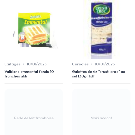
•
•
Laitages
10/01/2025
Céréales
10/01/2025
Valblanc emmental fondu 10
Galettes de riz "crusti croc" au
tranches aldi
sel 130gr lidl"
Perle de lait framboise
Maki avocat