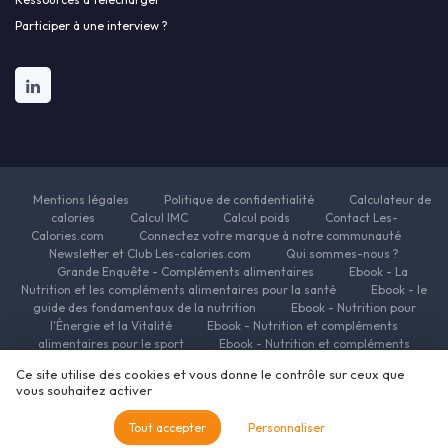
Participer à une interview ?
Mentions légales
Politique de confidentialité
Calculateur de
calories
Calcul IMC
Calcul poids
Contact Les-
Calories.com
Connectez votre marque à notre communauté
Newsletter et Club Les-calories.com
Qui sommes-nous ?
Grande Enquête - Compléments alimentaires
Ebook - La
Nutrition et les compléments alimentaires pour la santé
Ebook - le
guide des fondamentaux de la nutrition
Ebook - Nutrition pour
l'Énergie et la Vitalité
Ebook - Nutrition et compléments
alimentaires pour le sport
Ebook - Nutrition et compléments
alimentaires pour la beauté
Ebook - Nutrition et complements
Ce site utilise des cookies et vous donne le contrôle sur ceux que
alimentaires pour la minceur
Ressources Nutrition et Compléments
vous souhaitez activer
alimentaires
© Les-calories.com 2026
Tout accepter
Personnaliser