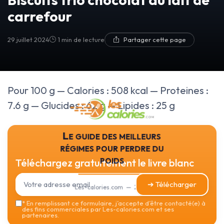
carrefour
29 juillet 2024
1 min de lecture
Partager cette page
Pour 100 g — Calories : 508 kcal — Proteines :
7.6 g — Glucides : 62 g — Lipides : 25 g
Le guide des meilleurs
régimes pour perdre du
poids
Téléchargez gratuitement le livre blanc
➔ Télécharger
Les-calories.com — 2026
*
En remplissant ce formulaire, j’accepte d’être contacté(e) à
des fins commerciales par Les-calories.com et ses
partenaires.