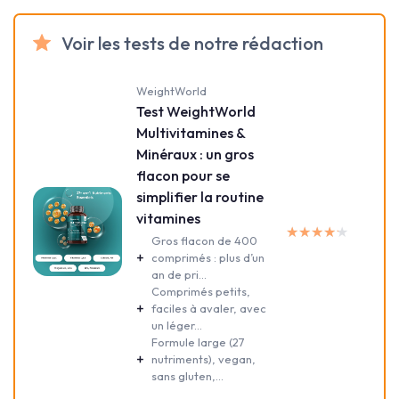
Voir les tests de notre rédaction
WeightWorld
Test WeightWorld
Multivitamines &
Minéraux : un gros
flacon pour se
simplifier la routine
vitamines
★★★★★
★★★★★
Gros flacon de 400
+
comprimés : plus d’un
an de pri...
Comprimés petits,
+
faciles à avaler, avec
un léger...
Formule large (27
+
nutriments), vegan,
sans gluten,...