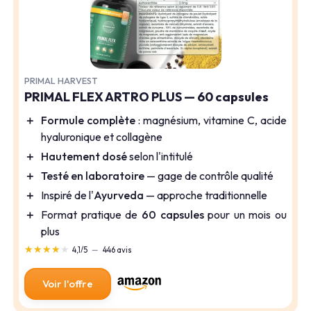
PRIMAL HARVEST
PRIMAL FLEX ARTRO PLUS — 60 capsules
＋
Formule complète
: magnésium, vitamine C, acide
hyaluronique et collagène
＋
Hautement dosé
selon l'intitulé
＋
Testé en laboratoire
— gage de contrôle qualité
＋
Inspiré de l'
Ayurveda
— approche traditionnelle
＋
Format pratique de
60 capsules
pour un mois ou
plus
★★★★★
★★★★★
4,1/5
—
446 avis
Voir l'offre