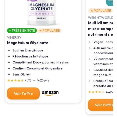
🔥 POPULAIRE
WEIGHTWORLD
Multivitamine
micro-comprimé
⭐ TRÈS BIEN NOTÉ
🔥 POPULAIRE
nutriments ess
VIMERGY
＋
Vegan
: convie
Magnésium Glycinate
＋
400 micro-co
＋
Soutien Énergétique
approvisionnem
＋
Réduction de la Fatigue
＋
27 nutriments e
＋
Complément Doux
pour les Intestins
vitamines et m
＋
Contient Curcuma et Gingembre
＋
Contient des mi
＋
Sans Gluten
magnésium, zin
★★★★★
★★★★★
4,7/5
—
1462 avis
＋
Pratique
: form
prendre au quo
★★★★★
★★★★★
4,4/5
—
Voir l'offre
Voir l'offre