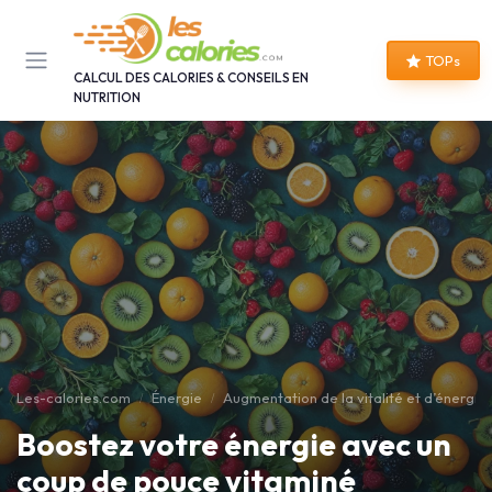
Panneau de gestion des cookies
TOPs
CALCUL DES CALORIES & CONSEILS EN
NUTRITION
Les-calories.com
Énergie
Augmentation de la vitalité et d’énergie
Boostez votre énergie avec un
coup de pouce vitaminé