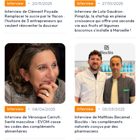
•
•
20/11/2025
27/10/2025
Interview
Interview
Interview de Clément Poyade.
Interview de Lola Gaudron :
Remplacer le sucre par le Yacon :
PimpUp, la startup en pleine
l’histoire de 3 entrepreneurs qui
croissance qui offre une seconde
veulent réinventer la douceur
vie aux fruits et légumes
biscornus s’installe à Marseille !
•
•
08/04/2025
05/03/2025
Interview
Interview
Interview de Véronique Cerruti :
Interview de Matthieu Becamel :
Santé masculine - EVOM casse
Bioclès - les compléments
les codes des compléments
naturels conçus par des
alimentaires
pharmaciens