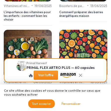
•
•
Vitamines et minéraux énergétiques
19/06/2025
Boosters de performance
13/06/2025
L'importance des vitamines pour
Comment préparer des barres
les enfants : comment bien les
énergétiques maison
choisir
Primal Harvest
PRIMAL FLEX ARTRO PLUS — 60 capsules
🔥
Voir l'offre
•
•
Vitamines et minéraux énergétiques
04/06/2025
Vitamines et minéraux énergétiques
18/05/2025
Les bienfaits des vitamines B
Les bienfaits des complexes de
Ce site utilise des cookies et vous donne le contrôle sur ceux que
pour votre santé
vitamines B pour votre santé
vous souhaitez activer
Tout accepter
Personnaliser