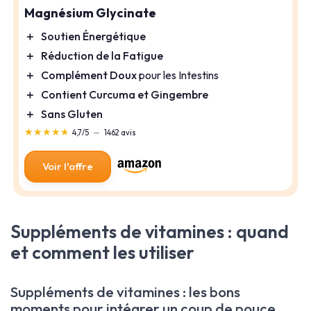
Magnésium Glycinate
＋
Soutien Énergétique
＋
Réduction de la Fatigue
＋
Complément Doux
pour les Intestins
＋
Contient Curcuma et Gingembre
＋
Sans Gluten
★★★★★
★★★★★
4,7/5
—
1462 avis
Voir l'offre
Suppléments de vitamines : quand
et comment les utiliser
Suppléments de vitamines : les bons
moments pour intégrer un coup de pouce