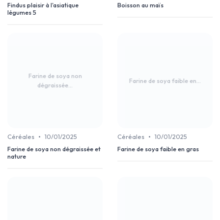
Findus plaisir à l'asiatique
Boisson au maïs
légumes 5
Farine de soya non
Farine de soya faible en...
dégraissée...
•
•
Céréales
10/01/2025
Céréales
10/01/2025
Farine de soya non dégraissée et
Farine de soya faible en gras
nature