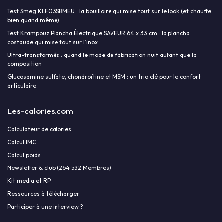
Test Smeg KLF03SBMEU : la bouilloire qui mise tout sur le look (et chauffe
bien quand même)
Test Krampouz Plancha Électrique SAVEUR 64 x 33 cm : la plancha
costaude qui mise tout sur l’inox
Ultra-transformés : quand le mode de fabrication nuit autant que la
composition
Glucosamine sulfate, chondroïtine et MSM : un trio clé pour le confort
articulaire
Les-calories.com
Calculateur de calories
Calcul IMC
Calcul poids
Newsletter & club (264 532 Membres)
Kit media et RP
Ressources à télécharger
Participer à une interview ?