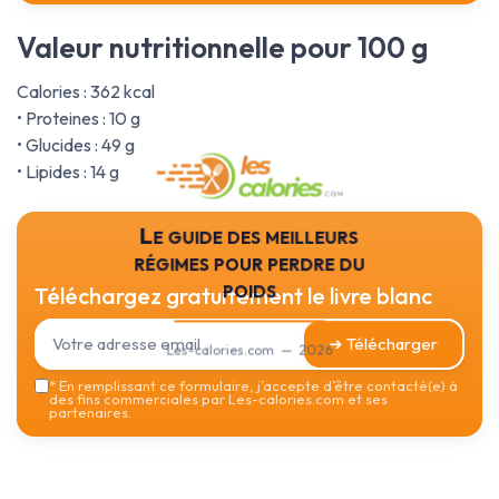
Valeur nutritionnelle pour 100 g
Calories : 362 kcal
• Proteines : 10 g
• Glucides : 49 g
• Lipides : 14 g
Le guide des meilleurs
régimes pour perdre du
poids
Téléchargez gratuitement le livre blanc
➔ Télécharger
Les-calories.com — 2026
*
En remplissant ce formulaire, j’accepte d’être contacté(e) à
des fins commerciales par Les-calories.com et ses
partenaires.