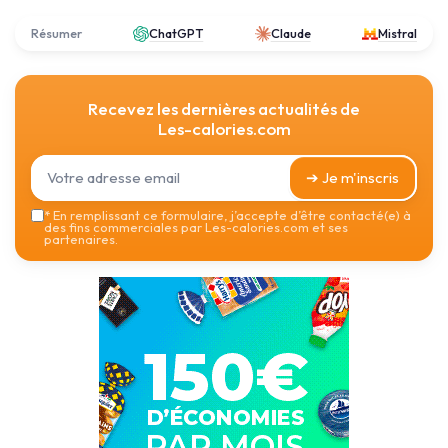
Résumer
ChatGPT
Claude
Mistral
Recevez les dernières actualités de
Les-calories.com
➔ Je m'inscris
*
En remplissant ce formulaire, j’accepte d’être contacté(e) à
des fins commerciales par Les-calories.com et ses
partenaires.