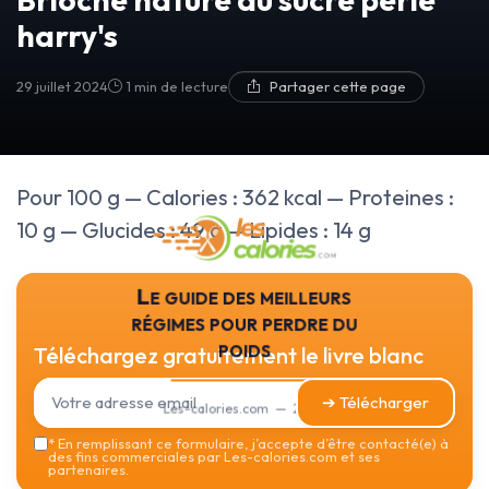
harry's
29 juillet 2024
1 min de lecture
Partager cette page
Pour 100 g — Calories : 362 kcal — Proteines :
10 g — Glucides : 49 g — Lipides : 14 g
Le guide des meilleurs
régimes pour perdre du
poids
Téléchargez gratuitement le livre blanc
➔ Télécharger
Les-calories.com — 2026
*
En remplissant ce formulaire, j’accepte d’être contacté(e) à
des fins commerciales par Les-calories.com et ses
partenaires.