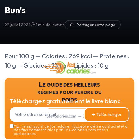
Bun's
29 juillet 2024
1 min de lecture
Partager cette page
Pour 100 g — Calories : 269 kcal — Proteines :
10 g — Glucides : 33.1 g — Lipides : 10 g
Le guide des meilleurs
régimes pour perdre du
poids
Téléchargez gratuitement le livre blanc
➔ Télécharger
Les-calories.com — 2026
*
En remplissant ce formulaire, j’accepte d’être contacté(e) à
des fins commerciales par Les-calories.com et ses
partenaires.