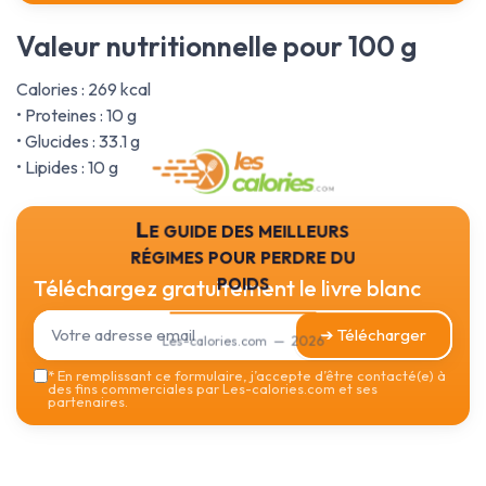
Valeur nutritionnelle pour 100 g
Calories : 269 kcal
• Proteines : 10 g
• Glucides : 33.1 g
• Lipides : 10 g
Le guide des meilleurs
régimes pour perdre du
poids
Téléchargez gratuitement le livre blanc
➔ Télécharger
Les-calories.com — 2026
*
En remplissant ce formulaire, j’accepte d’être contacté(e) à
des fins commerciales par Les-calories.com et ses
partenaires.