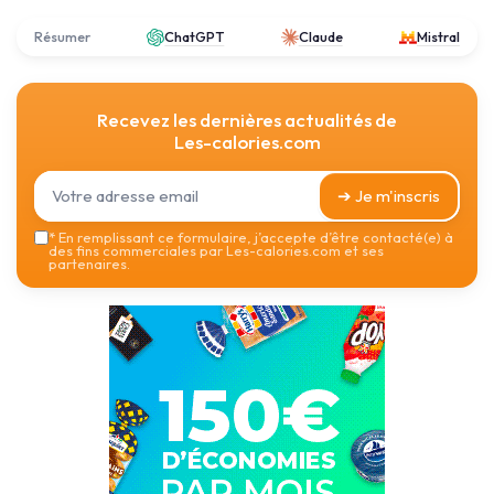
Résumer
ChatGPT
Claude
Mistral
Recevez les dernières actualités de
Les-calories.com
➔ Je m'inscris
*
En remplissant ce formulaire, j’accepte d’être contacté(e) à
des fins commerciales par Les-calories.com et ses
partenaires.