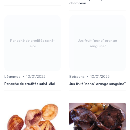
champion
Panaché de crudités saint-
Jus fruit "nono" orange
éloi
sanguine"
•
•
Légumes
10/01/2025
Boissons
10/01/2025
Panaché de crudités saint-éloi
Jus fruit "nono" orange sanguine"