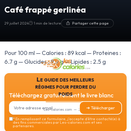
Café frappé gerlinéa
29 juillet 2024
1 min de lecture
Partager cette page
Pour 100 ml — Calories : 89 kcal — Proteines :
6.7 g — Glucides : 9.9 g — Lipides : 2.5 g
Le guide des meilleurs
régimes pour perdre du
poids
Téléchargez gratuitement le livre blanc
➔ Télécharger
Les-calories.com — 2026
*
En remplissant ce formulaire, j’accepte d’être contacté(e) à
des fins commerciales par Les-calories.com et ses
partenaires.