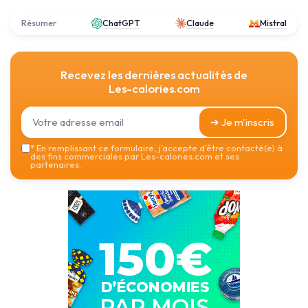
Résumer
ChatGPT
Claude
Mistral
Recevez les dernières actualités de
Les-calories.com
➔ Je m'inscris
*
En remplissant ce formulaire, j’accepte d’être contacté(e) à
des fins commerciales par Les-calories.com et ses
partenaires.