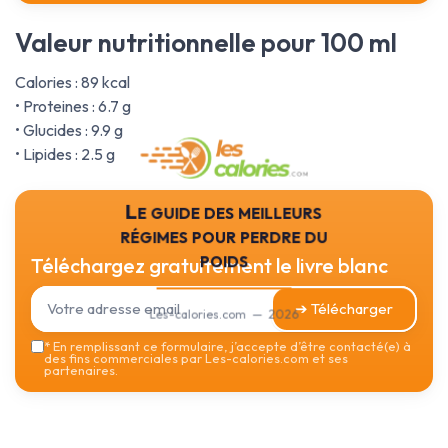
Valeur nutritionnelle pour 100 ml
Calories : 89 kcal
• Proteines : 6.7 g
• Glucides : 9.9 g
• Lipides : 2.5 g
Le guide des meilleurs
régimes pour perdre du
poids
Téléchargez gratuitement le livre blanc
➔ Télécharger
Les-calories.com — 2026
*
En remplissant ce formulaire, j’accepte d’être contacté(e) à
des fins commerciales par Les-calories.com et ses
partenaires.