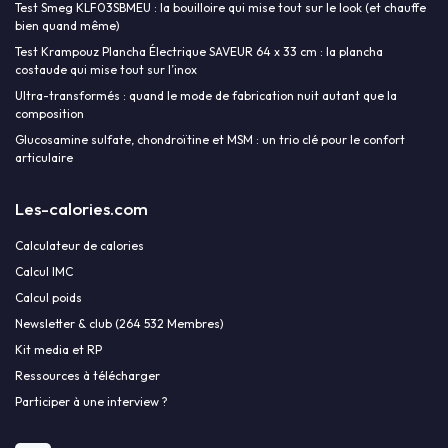
Test Smeg KLF03SBMEU : la bouilloire qui mise tout sur le look (et chauffe
bien quand même)
Test Krampouz Plancha Électrique SAVEUR 64 x 33 cm : la plancha
costaude qui mise tout sur l’inox
Ultra-transformés : quand le mode de fabrication nuit autant que la
composition
Glucosamine sulfate, chondroïtine et MSM : un trio clé pour le confort
articulaire
Les-calories.com
Calculateur de calories
Calcul IMC
Calcul poids
Newsletter & club (264 532 Membres)
Kit media et RP
Ressources à télécharger
Participer à une interview ?