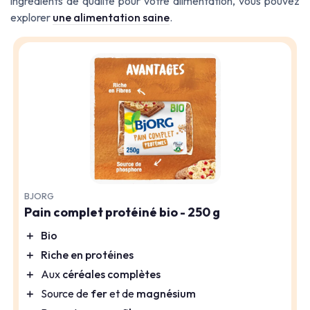
ingrédients de qualité pour votre alimentation, vous pouvez
explorer
une alimentation saine
.
BJORG
Pain complet protéiné bio - 250 g
＋
Bio
＋
Riche en protéines
＋
Aux
céréales complètes
＋
Source de
fer
et de
magnésium