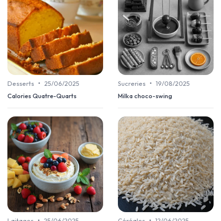
•
•
Desserts
25/06/2025
Sucreries
19/08/2025
Calories Quatre-Quarts
Milka choco-swing
•
•
Laitages
25/06/2025
Céréales
12/06/2025