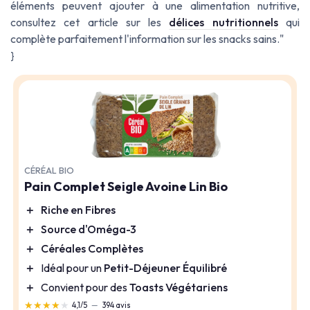
éléments peuvent ajouter à une alimentation nutritive,
consultez cet article sur les
délices nutritionnels
qui
complète parfaitement l'information sur les snacks sains."
}
CÉRÉAL BIO
Pain Complet Seigle Avoine Lin Bio
＋
Riche en Fibres
＋
Source d'Oméga-3
＋
Céréales Complètes
＋
Idéal pour un
Petit-Déjeuner Équilibré
＋
Convient pour des
Toasts Végétariens
★★★★★
★★★★★
4,1/5
—
394 avis