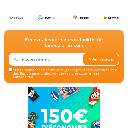
Résumer
ChatGPT
Claude
Mistral
Recevez les dernières actualités de
Les-calories.com
➔ Je m'inscris
*
En remplissant ce formulaire, j’accepte d’être contacté(e) à
des fins commerciales par Les-calories.com et ses
partenaires.