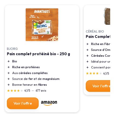
CÉRÉAL BIO
Pain Complet S
＋
Riche en Fibres
BJORG
＋
Source d'Omé
Pain complet protéiné bio - 250 g
＋
Céréales Comp
＋
Bio
＋
Idéal pour un
P
＋
Riche en protéines
＋
Convient pour
＋
Aux
céréales complètes
★★★★★
★★★★★
4,1/5
—
＋
Source de
fer
et de
magnésium
＋
Bonne teneur en
fibres
Voir l'offre
★★★★★
★★★★★
4,1/5
—
677 avis
Voir l'offre