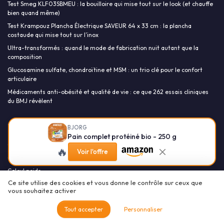
Test Smeg KLF03SBMEU : la bouilloire qui mise tout sur le look (et chauffe
bien quand même)
Test Krampouz Plancha Électrique SAVEUR 64 x 33 cm : la plancha
costaude qui mise tout sur l’inox
Ultra-transformés : quand le mode de fabrication nuit autant que la
composition
Glucosamine sulfate, chondroïtine et MSM : un trio clé pour le confort
articulaire
Médicaments anti-obésité et qualité de vie : ce que 262 essais cliniques
du BMJ révèlent
Les-calories.com
BJORG
Pain complet protéiné bio - 250 g
Calculateur de calories
🔥
Voir l'offre
Calcul IMC
Calcul poids
Ce site utilise des cookies et vous donne le contrôle sur ceux que
Newsletter & club (264 532 Membres)
vous souhaitez activer
Kit media et RP
Tout accepter
Personnaliser
Ressources à télécharger
Participer à une interview ?