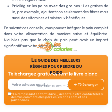
Privilégiez les pains avec des graines :
Les graines de
lin, par exemple, ajoutent non seulement des fibres mais
aussi des vitamines et minéraux bénéfiques.
En suivant ces conseils, vous pouvez intégrer le pain complet
dans votre alimentation de manière saine et équilibrée.
N'oubliez pas que le choix du pain peut avoir un impact
significatif sur votre santé globale.
Le guide des meilleurs
régimes pour perdre du
poids
Téléchargez gratuitement le livre blanc
➔ Télécharger
Les-calories.com — 2026
*
En remplissant ce formulaire, j’accepte d’être contacté(e) à
des fins commerciales par Les-calories.com et ses
partenaires.