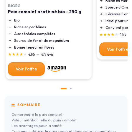
＋
Riche en Fibres
BJORG
＋
Source d'Omé
Pain complet protéiné bio - 250 g
＋
Céréales Comp
＋
Bio
＋
Idéal pour un
P
＋
Riche en protéines
＋
Convient pour
＋
Aux
céréales complètes
★★★★★
★★★★★
4,1/5
—
＋
Source de
fer
et de
magnésium
＋
Bonne teneur en
fibres
Voir l'offre
★★★★★
★★★★★
4,1/5
—
677 avis
Voir l'offre
SOMMAIRE
Comprendre le pain complet
Valeur nutritionnelle du pain complet
Les avantages pour la santé
Comment intégrer le pain complet dans votre alimentation