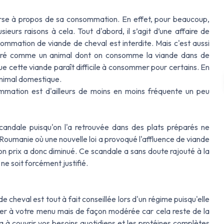
rse à propos de sa consommation. En effet, pour beaucoup,
eurs raisons à cela. Tout d'abord, il s’agit d’une affaire de
ommation de viande de cheval est interdite. Mais c'est aussi
idéré comme un animal dont on consomme la viande dans de
ue cette viande paraît difficile à consommer pour certains. En
animal domestique.
mation est d'ailleurs de moins en moins fréquente un peu
andale puisqu'on l'a retrouvée dans des plats préparés ne
Roumanie où une nouvelle loi a provoqué l'affluence de viande
n prix a donc diminué. Ce scandale a sans doute rajouté à la
ne soit forcément justifié.
e cheval est tout à fait conseillée lors d'un régime puisqu'elle
ter à votre menu mais de façon modérée car cela reste de la
a à couvrir vos besoins quotidiens et les protéines complètes