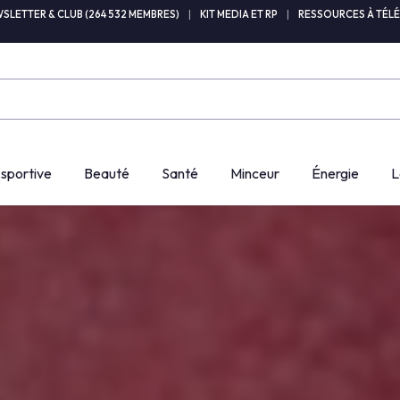
SLETTER & CLUB (264 532 MEMBRES)
|
KIT MEDIA ET RP
|
RESSOURCES À TÉL
 sportive
Beauté
Santé
Minceur
Énergie
L