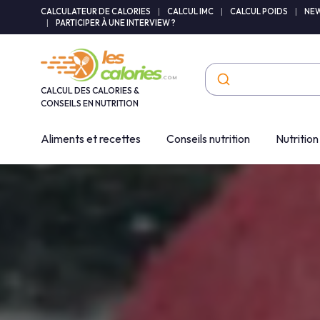
Panneau de gestion des cookies
CALCULATEUR DE CALORIES
|
CALCUL IMC
|
CALCUL POIDS
|
NEW
|
PARTICIPER À UNE INTERVIEW ?
CALCUL DES CALORIES &
CONSEILS EN NUTRITION
Aliments et recettes
Conseils nutrition
Nutrition