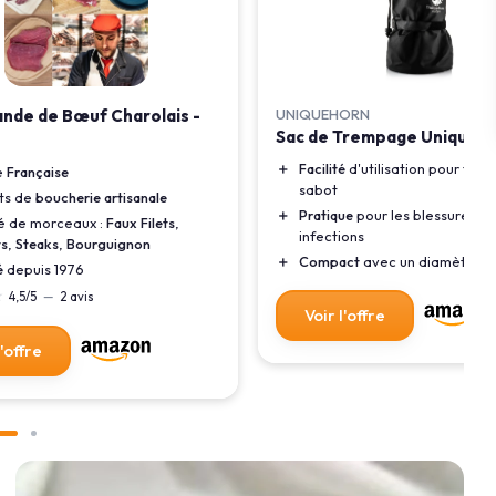
ande de Bœuf Charolais -
UNIQUEHORN
Sac de Trempage Unique-h
＋
Facilité
d'utilisation pour trem
e
Française
sabot
ts de
boucherie artisanale
＋
Pratique
pour les blessures et
é de morceaux :
Faux Filets
,
infections
ts
,
Steaks
,
Bourguignon
＋
Compact
avec un diamètre d
é
depuis 1976
★
★
4,5/5
—
2 avis
Voir l'offre
l'offre