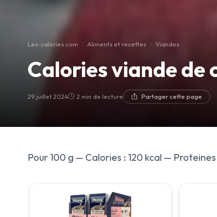
Les-calories.com
Aliments et recettes
Viandes
Calories viande de 
29 juillet 2024
2 min de lecture
Partager cette page
Pour 100 g — Calories : 120 kcal — Proteines :