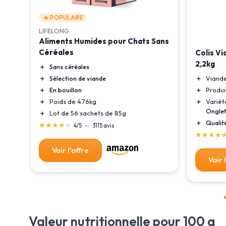
🔥 POPULAIRE
LIFELONG
Aliments Humides pour Chats Sans
Céréales
Colis Vi
 S
2,2kg
＋
Sans céréales
＋
Sélection de viande
＋
Viand
＋
En bouillon
＋
Produi
＋
Poids de 4.76kg
＋
Variét
Ongle
＋
Lot de 56 sachets de 85g
m
＋
Qualit
★★★★★
★★★★★
4/5
—
3115 avis
★★★★
★★★★
Voir l'offre
Voir 
Valeur nutritionnelle pour 100 g