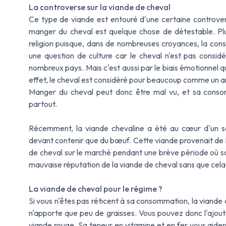
La controverse sur la viande de cheval
Ce type de viande est entouré d'une certaine controve
manger du cheval est quelque chose de détestable. Plusi
religion puisque, dans de nombreuses croyances, la cons
une question de culture car le cheval n'est pas cons
nombreux pays. Mais c'est aussi par le biais émotionnel q
effet, le cheval est considéré pour beaucoup comme un 
Manger du cheval peut donc être mal vu, et sa consom
partout.
Récemment, la viande chevaline a été au cœur d'un sc
devant contenir que du bœuf. Cette viande provenait de 
de cheval sur le marché pendant une brève période où so
mauvaise réputation de la viande de cheval sans que cela 
La viande de cheval pour le régime ?
Si vous n'êtes pas réticent à sa consommation, la viande d
n'apporte que peu de graisses. Vous pouvez donc l'ajou
viande rouge. Sa teneur en vitamine et en fer vous aider