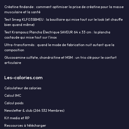
Créatine findande : comment optimiser la prise de créatine pour la masse
musculaire et la santé
Test Smeg KLF03SBMEU : la bouilloire qui mise tout sur le look (et chauffe
bien quand même)
Test Krampouz Plancha Électrique SAVEUR 64 x 33 cm : la plancha
costaude qui mise tout sur l’inox
Ultra-transformés : quand le mode de fabrication nuit autant que la
composition
Glucosamine sulfate, chondroïtine et MSM : un trio clé pour le confort
articulaire
Les-calories.com
Calculateur de calories
Calcul IMC
Calcul poids
Newsletter & club (264 532 Membres)
Kit media et RP
Ressources à télécharger