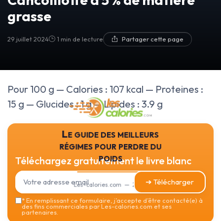
grasse
29 juillet 2024
1 min de lecture
Partager cette page
Pour 100 g — Calories : 107 kcal — Proteines :
15 g — Glucides : 1 g — Lipides : 3.9 g
Le guide des meilleurs
régimes pour perdre du
poids
Téléchargez gratuitement le livre blanc
➔ Télécharger
Les-calories.com — 2026
*
En remplissant ce formulaire, j’accepte d’être contacté(e) à
des fins commerciales par Les-calories.com et ses
partenaires.