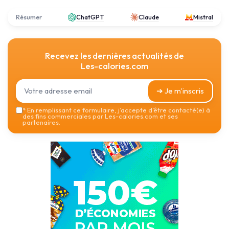
Résumer
ChatGPT
Claude
Mistral
Recevez les dernières actualités de
Les-calories.com
➔ Je m'inscris
*
En remplissant ce formulaire, j’accepte d’être contacté(e) à
des fins commerciales par Les-calories.com et ses
partenaires.