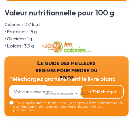
Valeur nutritionnelle pour 100 g
Calories : 107 kcal
• Proteines : 15 g
• Glucides : 1 g
• Lipides : 3.9 g
Le guide des meilleurs
régimes pour perdre du
poids
Téléchargez gratuitement le livre blanc
➔ Télécharger
Les-calories.com — 2026
*
En remplissant ce formulaire, j’accepte d’être contacté(e) à
des fins commerciales par Les-calories.com et ses
partenaires.