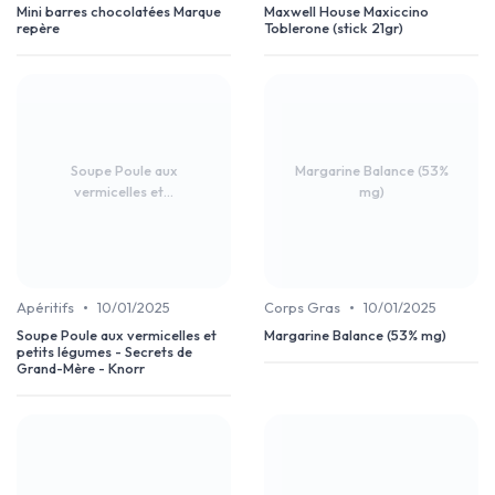
Mini barres chocolatées Marque
Maxwell House Maxiccino
repère
Toblerone (stick 21gr)
Soupe Poule aux
Margarine Balance (53%
vermicelles et...
mg)
•
•
Apéritifs
10/01/2025
Corps Gras
10/01/2025
Soupe Poule aux vermicelles et
Margarine Balance (53% mg)
petits légumes - Secrets de
Grand-Mère - Knorr