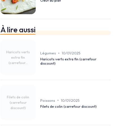
Oeuf au plat
À lire aussi
Haricots verts
•
Légumes
10/01/2025
extra fin
Haricots verts extra fin (carrefour
(carrefour...
discount)
Filets de colin
•
Poissons
10/01/2025
(carrefour
Filets de colin (carrefour discount)
discount)