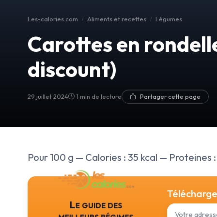
Les-calories.com
Aliments et recettes
Légumes
Carottes en rondell
discount)
29 juillet 2024
1 min de lecture
Partager cette page
Pour 100 g — Calories : 35 kcal — Proteines : 
Téléchargez
Le guide des
meilleurs régimes