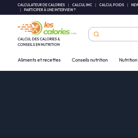
Panneau de gestion des cookies
CALCULATEUR DE CALORIES
|
CALCUL IMC
|
CALCUL POIDS
|
NEW
|
PARTICIPER À UNE INTERVIEW ?
CALCUL DES CALORIES &
CONSEILS EN NUTRITION
Aliments et recettes
Conseils nutrition
Nutrition