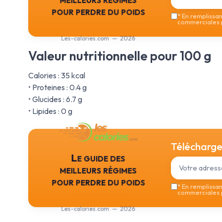
pour perdre du poids
*
En remplissant
commerciales p
Les-calories.com — 2026
Valeur nutritionnelle pour 100 g
Calories : 35 kcal
• Proteines : 0.4 g
• Glucides : 6.7 g
• Lipides : 0 g
Téléchargez
Le guide des
meilleurs régimes
pour perdre du poids
*
En remplissant
commerciales p
Les-calories.com — 2026