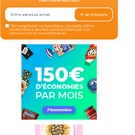
➔ Je m'inscris
*
En remplissant ce formulaire, j’accepte d’être
contacté(e) à des fins commerciales par Les-
calories.com et ses partenaires.