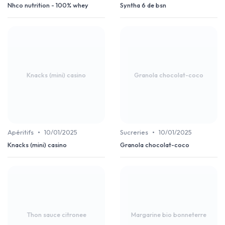
Nhco nutrition - 100% whey
Syntha 6 de bsn
Knacks (mini) casino
Granola chocolat-coco
•
•
Apéritifs
10/01/2025
Sucreries
10/01/2025
Knacks (mini) casino
Granola chocolat-coco
Thon sauce citronee
Margarine bio bonneterre