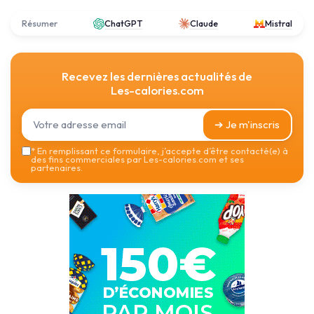
Résumer
ChatGPT
Claude
Mistral
Recevez les dernières actualités de
Les-calories.com
➔ Je m'inscris
*
En remplissant ce formulaire, j’accepte d’être contacté(e) à
des fins commerciales par Les-calories.com et ses
partenaires.