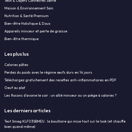
Tech & Objets Connectés Santé
Maison & Environnement Sain
Nutrition & Santé Premium
Bien-être Holistique & Doux
Appareils minceur et perte de graisse
Bien-être thermique
Les plus lus
Calories pâtes
Perdez du poids avec le régime œufs durs en 14 jours
Téléchargez gratuitement des recettes anti-inflammatoires en PDF
Oeuf au plat
Les flocons d'avoine le soir : un allié minceur ou un piège à calories ?
Les derniers articles
Test Smeg KLF03SBMEU : la bouilloire qui mise tout sur le look (et chauffe
bien quand même)