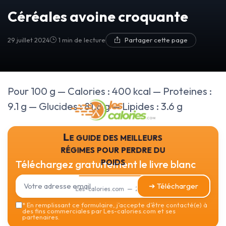
Céréales avoine croquante
29 juillet 2024
1 min de lecture
Partager cette page
Pour 100 g — Calories : 400 kcal — Proteines :
9.1 g — Glucides : 81.8 g — Lipides : 3.6 g
Le guide des meilleurs
régimes pour perdre du
poids
Téléchargez gratuitement le livre blanc
➔ Télécharger
Les-calories.com — 2026
*
En remplissant ce formulaire, j’accepte d’être contacté(e) à
des fins commerciales par Les-calories.com et ses
partenaires.