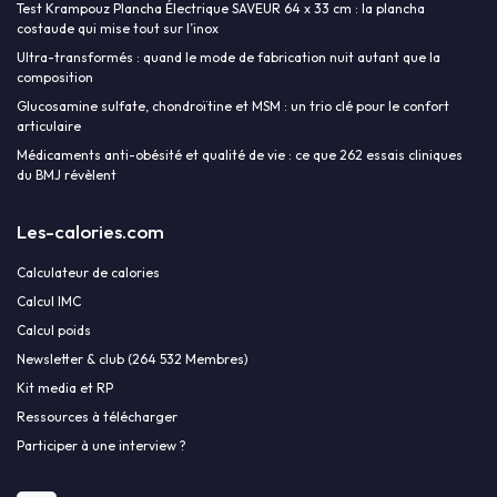
Test Krampouz Plancha Électrique SAVEUR 64 x 33 cm : la plancha
costaude qui mise tout sur l’inox
Ultra-transformés : quand le mode de fabrication nuit autant que la
composition
Glucosamine sulfate, chondroïtine et MSM : un trio clé pour le confort
articulaire
Médicaments anti-obésité et qualité de vie : ce que 262 essais cliniques
du BMJ révèlent
Les-calories.com
Calculateur de calories
Calcul IMC
Calcul poids
Newsletter & club (264 532 Membres)
Kit media et RP
Ressources à télécharger
Participer à une interview ?