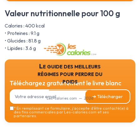
Valeur nutritionnelle pour 100 g
Calories : 400 kcal
• Proteines : 9.1 g
• Glucides : 81.8 g
• Lipides : 3.6 g
Le guide des meilleurs
régimes pour perdre du
poids
Téléchargez gratuitement le livre blanc
➔ Télécharger
Les-calories.com — 2026
*
En remplissant ce formulaire, j’accepte d’être contacté(e) à
des fins commerciales par Les-calories.com et ses
partenaires.