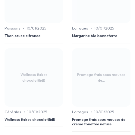
•
•
Poissons
10/01/2025
Laitages
10/01/2025
Thon sauce citronee
Margarine bio bonneterre
Wellness flakes
Fromage frais sous mousse
chocolat(lidl)
de...
•
•
Céréales
10/01/2025
Laitages
10/01/2025
Wellness flakes chocolat(lidl)
Fromage frais sous mousse de
crème fouettée nature