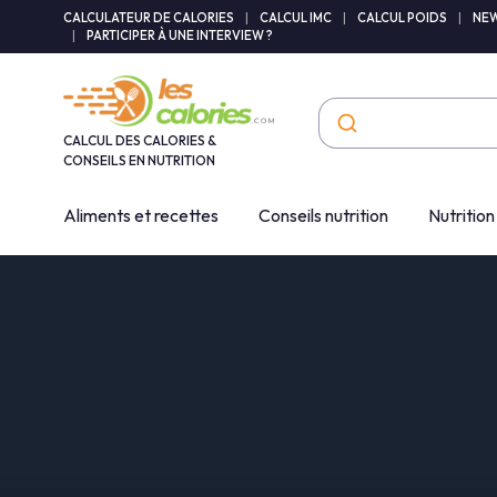
Panneau de gestion des cookies
CALCULATEUR DE CALORIES
|
CALCUL IMC
|
CALCUL POIDS
|
NEW
|
PARTICIPER À UNE INTERVIEW ?
CALCUL DES CALORIES &
CONSEILS EN NUTRITION
Aliments et recettes
Conseils nutrition
Nutrition