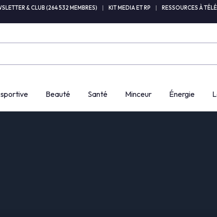
SLETTER & CLUB (264 532 MEMBRES)
|
KIT MEDIA ET RP
|
RESSOURCES À TÉL
 sportive
Beauté
Santé
Minceur
Énergie
L