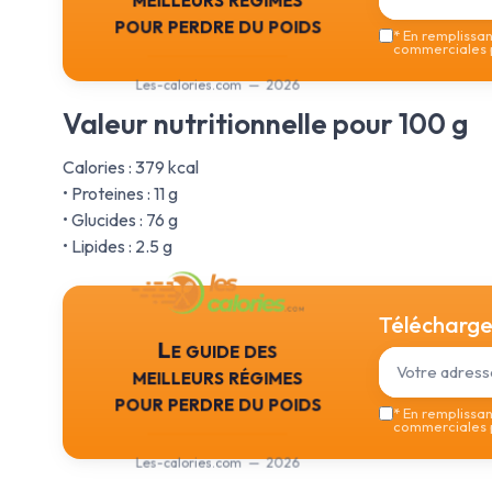
pour perdre du poids
*
En remplissant
commerciales p
Les-calories.com — 2026
Valeur nutritionnelle pour 100 g
Calories : 379 kcal
• Proteines : 11 g
• Glucides : 76 g
• Lipides : 2.5 g
Téléchargez
Le guide des
meilleurs régimes
pour perdre du poids
*
En remplissant
commerciales p
Les-calories.com — 2026