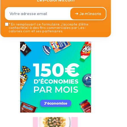
➔ Je m'inscris
*
En remplissant ce formulaire, j’accepte d’être
contacté(e) à des fins commerciales par Les-
calories.com et ses partenaires.