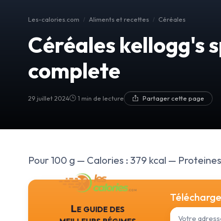
Les-calories.com
Aliments et recettes
Céréales
Céréales kellogg's s
complete
29 juillet 2024
1 min de lecture
Partager cette page
Pour 100 g — Calories : 379 kcal — Proteines :
Téléchargez
Le guide des
meilleurs régimes