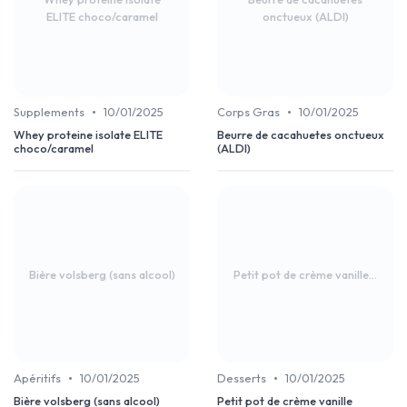
ELITE choco/caramel
onctueux (ALDI)
•
•
Supplements
10/01/2025
Corps Gras
10/01/2025
Whey proteine isolate ELITE
Beurre de cacahuetes onctueux
choco/caramel
(ALDI)
Bière volsberg (sans alcool)
Petit pot de crème vanille...
•
•
Apéritifs
10/01/2025
Desserts
10/01/2025
Bière volsberg (sans alcool)
Petit pot de crème vanille