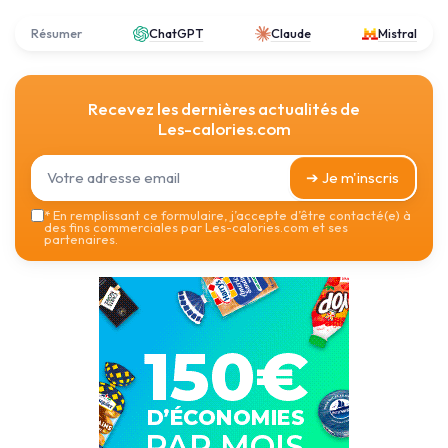
Résumer
ChatGPT
Claude
Mistral
Recevez les dernières actualités de
Les-calories.com
➔ Je m'inscris
*
En remplissant ce formulaire, j’accepte d’être contacté(e) à
des fins commerciales par Les-calories.com et ses
partenaires.