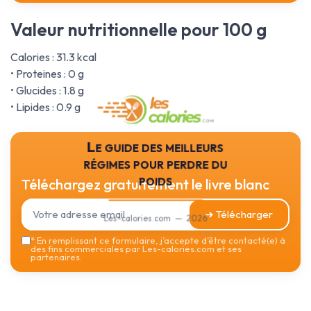
Valeur nutritionnelle pour 100 g
Calories : 31.3 kcal
• Proteines : 0 g
• Glucides : 1.8 g
• Lipides : 0.9 g
Le guide des meilleurs
régimes pour perdre du
poids
Téléchargez gratuitement le livre blanc
➔ Télécharger
Les-calories.com — 2026
*
En remplissant ce formulaire, j’accepte d’être contacté(e) à
des fins commerciales par Les-calories.com et ses
partenaires.