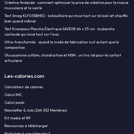
Créatine findande : comment optimiser la prise de créatine pour la masse
musculaire et la santé
Test Smeg KLF03SBMEU : la bouilloire qui mise tout sur le look (et chauffe
bien quand même)
Test Krampouz Plancha Électrique SAVEUR 64 x 33 cm : la plancha
costaude qui mise tout sur l’inox
Ultra-transformés : quand le mode de fabrication nuit autant que la
composition
Glucosamine sulfate, chondroïtine et MSM : un trio clé pour le confort
articulaire
Les-calories.com
Calculateur de calories
Calcul IMC
Calcul poids
Newsletter & club (264 532 Membres)
Kit media et RP
Ressources à télécharger
Participer à une interview ?