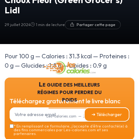
Lidl
29 juillet 2024
1 min de lecture
Partager cette page
Pour 100 g — Calories : 31.3 kcal — Proteines :
0 g — Glucides : 1.8 g — Lipides : 0.9 g
Le guide des meilleurs
régimes pour perdre du
poids
Téléchargez gratuitement le livre blanc
➔ Télécharger
Les-calories.com — 2026
*
En remplissant ce formulaire, j’accepte d’être contacté(e) à
des fins commerciales par Les-calories.com et ses
partenaires.