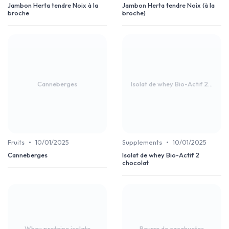
Jambon Herta tendre Noix à la
Jambon Herta tendre Noix (à la
broche
broche)
Canneberges
Isolat de whey Bio-Actif 2...
•
•
Fruits
10/01/2025
Supplements
10/01/2025
Canneberges
Isolat de whey Bio-Actif 2
chocolat
Whey proteine isolate
Beurre de cacahuetes