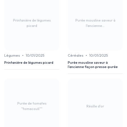
Printanière de légumes
Purée mousline saveur à
picard
l'ancienne...
•
•
Légumes
10/01/2025
Céréales
10/01/2025
Printanière de légumes picard
Purée mousline saveur à
l'ancienne façon presse-purée
Purée de tomates
Résille d'or
"tomacouli""