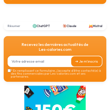
Résumer
ChatGPT
Claude
Mistral
Recevez les dernières actualités de
Les-calories.com
➔ Je m'inscris
*
En remplissant ce formulaire, j’accepte d’être contacté(e) à
des fins commerciales par Les-calories.com et ses
partenaires.