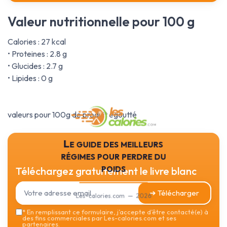
Valeur nutritionnelle pour 100 g
Calories : 27 kcal
• Proteines : 2.8 g
• Glucides : 2.7 g
• Lipides : 0 g
valeurs pour 100g de produit égoutté
Le guide des meilleurs
régimes pour perdre du
poids
Téléchargez gratuitement le livre blanc
➔ Télécharger
Les-calories.com — 2026
*
En remplissant ce formulaire, j’accepte d’être contacté(e) à
des fins commerciales par Les-calories.com et ses
partenaires.