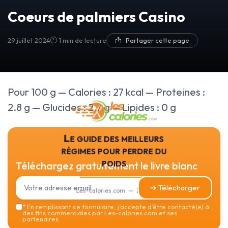
Coeurs de palmiers Casino
29 juillet 2024
1 min de lecture
Partager cette page
Pour 100 g — Calories : 27 kcal — Proteines :
2.8 g — Glucides : 2.7 g — Lipides : 0 g
Le guide des meilleurs
régimes pour perdre du
poids
Téléchargez gratuitement le livre blanc
➔ Télécharger
Les-calories.com — 2026
*
En remplissant ce formulaire, j’accepte d’être contacté(e) à
des fins commerciales par Les-calories.com et ses
partenaires.