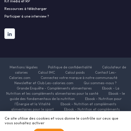
Kit media et RP
Ressources à télécharger
Participer à une interview ?
Mentions légales
Politique de confidentialité
Calculateur de
calories
Calcul IMC
Calcul poids
Contact Les-
Calories.com
Connectez votre marque à notre communauté
Newsletter et Club Les-calories.com
Qui sommes-nous ?
Grande Enquête - Compléments alimentaires
Ebook - La
Nutrition et les compléments alimentaires pour la santé
Ebook - le
guide des fondamentaux de la nutrition
Ebook - Nutrition pour
l'Énergie et la Vitalité
Ebook - Nutrition et compléments
alimentaires pour le sport
Ebook - Nutrition et compléments
alimentaires pour la beauté
Ebook - Nutrition et complements
Ce site utilise des cookies et vous donne le contrôle sur ceux que
alimentaires pour la minceur
Ressources Nutrition et Compléments
vous souhaitez activer
alimentaires